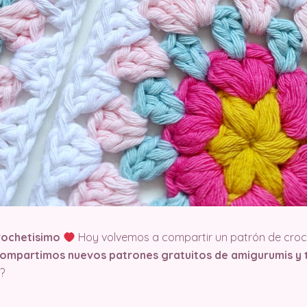
rochetisimo
Hoy volvemos a compartir un patrón de croch
compartimos nuevos patrones gratuitos de amigurumis y t
?