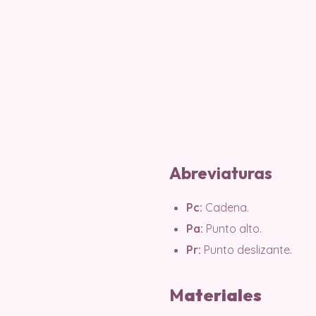
Abreviaturas
Pc:
Cadena.
Pa:
Punto alto.
Pr:
Punto deslizante.
M
ater
iales