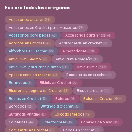
Explora todas las categorías
Accesorios crochet
319
Accesorios en Crochet para Mascotas
57
Accesorios para bebes
Accesorios para niñas
62
61
Adornos en Crochet
Agarraderas en crochet
20
21
Alfombras en Crochet
Almohadones
99
248
Amigurumi Gnomo
Amigurumi Navideño
20
80
Amigurumi para Principiantes
Amigurumis
541
2493
Aplicaciones en crochet
Bandoleras en crochet
60
5
Bermudas
Bikinis en Crochet
3
27
Bisuteria y Joyeria en Crochet
Blusas crochet
89
111
Boinas en Crochet
Boleros
Bolsa en Crochet
12
14
844
Bordados
Bufanda a crochet
12
32
Bufandas Knitting
Calcados tejidos
15
19
Calcetines
Calentadores
Caminos de Mesa
46
16
41
Camisetas en Crochet
Capas en crochet
25
9