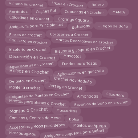
Lazos en Crochet
kimono en crochet
Bolero
MANTA
Bordados
Capuchas en crochet
Cojines Puf
Grannys Square
Calcetines en crochet
Amigurumi para Principiantes
Bufandas
Juegos de Baño
Corazones a Crochet
Flores en crochet
Camiseta en crochet
Marcos Decorativos en Crochet
Bisuteria y Joyeria en Crochet
Bisutería en Crochet
Decoración en Crochet
Mascotas
Agarraderas en crochet
Fundas para Tazas
Aplicaciones en ganchillo
Bolsas en Crochet
Crochet Navidadeño
Delantal en Crochet
Jersey en Crochet
Mantel a crochet
Colgantes de Plantas en Crochet
Almohadas
Cazadora
Mantas para Bebes a Crochet
Esponjas de baño en crochet
Mantas a Crochet
Mascarillas
Caminos y Centros de Mesa
bolso
Accesorios y Ropa para Bebes
Mantas de Apego
Amigurumi Juguetes para Bebes
Marcapaginas