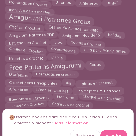
Mandalas en Crochet
Alfileteros
Hogar
Guantes
Individuales en crochet
Amigurumi Patrones Gratis
Cestas de Almacenamiento
Chal en Crochet
Amigurumi Navideño
holiday
Amigurumi Patrones PDF
Boinas a Crochet
Estuches en Crochet
blog
Cuellos en Crochet
Calentadores
Guía para Principiantes
Bikinis
Macetas a crochet
Free Patterns Amigurumi
Capas
Bermudas en crochet
Diademas
Faldas en Crochet
Crochet para Principiantes
diy
Los Mejores 25 Patrones
Alfombras
Ideas en crochet
Chaqueta en crochet
Bandolera en Crochet
Macrame
Jumper en Crochet
Chalecos en crochet
Usamos cookies para analítica y anuncios. Puedes
aceptar o rechazar.
Más información
© 2026 Crochetisimo. Todos los derechos reservados.
Rechazar
Aceptar