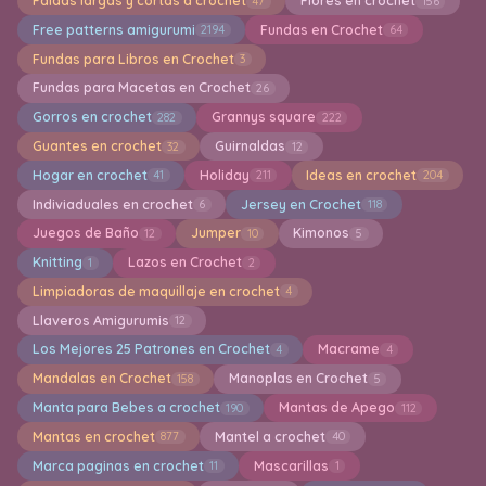
Faldas largas y cortas a crochet
Flores en crochet
47
156
Free patterns amigurumi
Fundas en Crochet
2194
64
Fundas para Libros en Crochet
3
Fundas para Macetas en Crochet
26
Gorros en crochet
Grannys square
282
222
Guantes en crochet
Guirnaldas
32
12
Hogar en crochet
Holiday
Ideas en crochet
41
211
204
Indiviaduales en crochet
Jersey en Crochet
6
118
Juegos de Baño
Jumper
Kimonos
12
10
5
Knitting
Lazos en Crochet
1
2
Limpiadoras de maquillaje en crochet
4
Llaveros Amigurumis
12
Los Mejores 25 Patrones en Crochet
Macrame
4
4
Mandalas en Crochet
Manoplas en Crochet
158
5
Manta para Bebes a crochet
Mantas de Apego
190
112
Mantas en crochet
Mantel a crochet
877
40
Marca paginas en crochet
Mascarillas
11
1