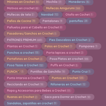
Mitones en Crochet
Mochila
Monederos
30
17
35
Motivos en crochet
Muñecas Amigurumi
85
144
Muñecas de tela
Navidad
Otoño en Cochet
2
112
1
Paños de Cocina
Pantalones
pantuflas
78
9
28
Pañuelos para el Cabello en Crochet
8
Pasadores/Ganchos en Crochet
1
PATRONES PREMIUM
Pies Descalzos en Crochet
449
2
Plantas en Crochet
Polos en Crochet
Pompones
5
1
1
Ponchos a crochet
Porta lapices a crochet
135
2
Portafotos en Crochet
Posa Platos en crochet
2
105
Posa Tazas a Crochet
Puffs en Crochet
132
5
PUNCH
Puntillas de Ganchillo
Punto Cruz
1
16
1
Punto Intarsia a Crochet
Puntos en Crochet
3
125
Reciclando en Crochet
Riñoneras en Crochet
16
12
Ropa y Accesorios para Bebes a Crochet
111
Ruanas en Crochet
Saco para Dormir en Crochet
2
10
Sandalias, zapatillas en crochet
31