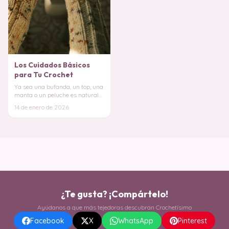
Los Cuidados Básicos
para Tu Crochet
Ya sea una bufanda, un top, una
manta o un peluche es natural
que quieras conservarlo bonito
14 de enero de 2026
y en bu
¿Te gusta? ¡Compártelo!
Ayúdanos a que más tejedoras descubran Crochetísimo
Facebook
X
WhatsApp
Pinterest