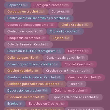
Capuchas
Cardigan a crochet
50
233
Carpetas en crochet
Carteras
293
41
Centro de Mesa Decorativos a crochet
48
Cestas de almacenamiento
Chal a Crochet
123
330
Chalecos en crochet
Chandal a crochet
82
1
Chaquetas en crochet
Cojines
69
102
Cola de Sirena en Crochet
1
Colección TSUM TSUM Amigurumi
Colgantes
16
27
Collar de ganchillo
Conjuntos de ganchillo
17
15
Covertor para Tazas a crochet
Crochet Creativo
33
1
Crochet navideño
Crochet para Principantes
113
41
Cuadros de la Abuela en Crochet
Cuellos en Crochet
49
20
Cuidados para Nuestros Tejedores
Decor
1
4
Decoración en crochet
Delantal en Crochet
344
1
Diademas en crochet
Esponjas de baño en Crochet
49
5
Estolas
Estuches en Crochet
3
32