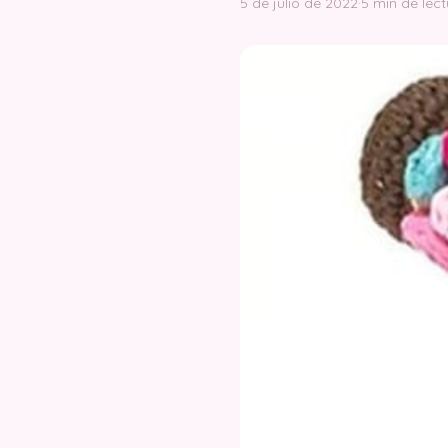
5 de julio de 2022
·
5 min de lect