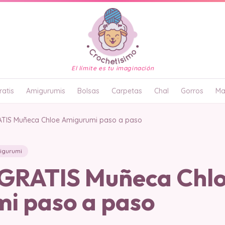
El límite es tu imaginación
atis
Amigurumis
Bolsas
Carpetas
Chal
Gorros
Ma
TIS Muñeca Chloe Amigurumi paso a paso
igurumi
GRATIS Muñeca Chl
i paso a paso