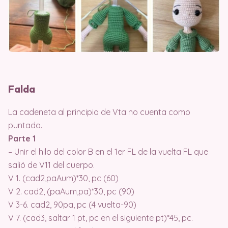
Falda
La cadeneta al principio de Vta no cuenta como
puntada.
Parte 1
– Unir el hilo del color B en el 1er FL de la vuelta FL que
salió de V11 del cuerpo.
V 1. (cad2,paAum)*30, pc (60)
V 2. cad2, (paAum,pa)*30, pc (90)
V 3-6. cad2, 90pa, pc (4 vuelta-90)
V 7. (cad3, saltar 1 pt, pc en el siguiente pt)*45, pc.