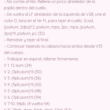
– No cortes el hilo. Rellene un poco alrededor de la
pajilla dentro del cuello.
– De vuelta al LF alrededor de la izquierda de V28, une el
color D, lana en el 1er FL para tejer el cuello: 2cad,
(paAum, 2dpa)*2, paAum, mpa, 2pc, mpa, (paAum,
2pa)*4, paAum, pc (32)
– Rematar y tejer al final.
– Continuar tejiendo la cabeza hacia arriba desde V33
del cuerpo.
– Trabajar en espiral, rellenar firmemente.
V 1. 12 aum (24)
V 2. (3pb,aum)*6 (30)
V 3. (4pb,aum)*6 (36)
V 4. (5pb,aum)*6 (42)
V 5. (6pb,aum)*6 (48)
V 6. (7pb,aum)*6 (54)
V 7-10. 54pb. (4 vuelta-54)