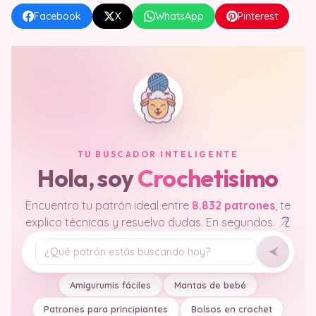
Facebook
X
WhatsApp
Pinterest
TU BUSCADOR INTELIGENTE
Hola, soy
Crochetisimo
Encuentro tu patrón ideal entre
8.832 patrones
, te
explico técnicas y resuelvo dudas. En segundos.
Tu pregunta
Amigurumis fáciles
Mantas de bebé
Patrones para principiantes
Bolsos en crochet