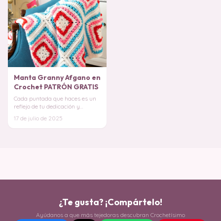
Manta Granny Afgano en
Crochet PATRÓN GRATIS
Cada puntada que haces es un
reflejo de tu dedicación y
creatividad, ¡y esta manta es el
17 de julio de 2025
proyecto pe
¿Te gusta? ¡Compártelo!
Ayúdanos a que más tejedoras descubran Crochetísimo