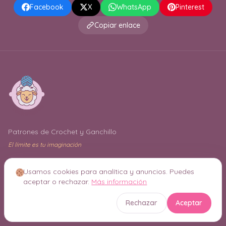
Facebook
X
WhatsApp
Pinterest
Copiar enlace
Patrones de Crochet y Ganchillo
El límite es tu imaginación
Enlaces
Usamos cookies para analítica y anuncios. Puedes
aceptar o rechazar.
Más información
Inicio
Rechazar
Aceptar
Mi cuenta
Buscar