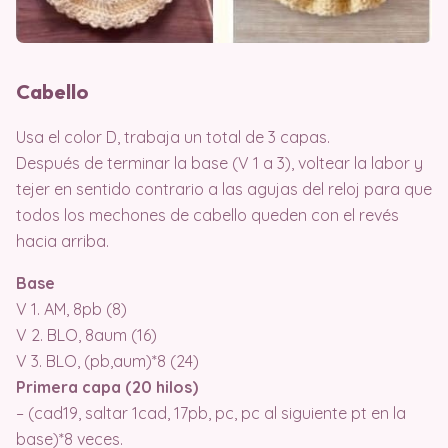
Cabello
Usa el color D, trabaja un total de 3 capas.
Después de terminar la base (V 1 a 3), voltear la labor y
tejer en sentido contrario a las agujas del reloj para que
todos los mechones de cabello queden con el revés
hacia arriba.
Base
V 1. AM, 8pb (8)
V 2. BLO, 8aum (16)
V 3. BLO, (pb,aum)*8 (24)
Primera capa (20 hilos)
– (cad19, saltar 1cad, 17pb, pc, pc al siguiente pt en la
base)*8 veces.