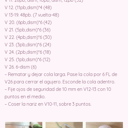
V 11. 28pb, dism, 10pb, dism, 12pb (52)
V 12. (11pb,dism)*4 (48)
V 13-19. 48pb. (7 vuelta-48)
V 20. (6pb,dism)*6 (42)
V 21. (5pb,dism)*6 (36)
V 22. (4pb,dism)*6 (30)
V 23. (3pb,dism)*6 (24)
V 24. (2pb,dism)*6 (18)
V 25. (1pb,dism)*6 (12)
V 26. 6-dism (6)
– Rematar y dejar cola larga. Pase la cola por 6 FL de
V26 para cerrar el agujero. Esconde la cola adentro.
– Fije ojos de seguridad de 10 mm en V12-13 con 10
puntos en el medio.
– Coser la nariz en V10-11, sobre 3 puntos.