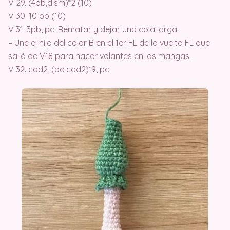
V 29. (4pb,dism)*2 (10)
V 30. 10 pb (10)
V 31. 3pb, pc. Rematar y dejar una cola larga.
– Une el hilo del color B en el 1er FL de la vuelta FL que
salió de V18 para hacer volantes en las mangas.
V 32. cad2, (pa,cad2)*9, pc