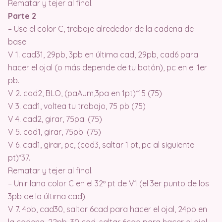
Rematar y tejer al final.
Parte 2
– Use el color C, trabaje alrededor de la cadena de
base.
V 1. cad31, 29pb, 3pb en última cad, 29pb, cad6 para
hacer el ojal (o más depende de tu botón), pc en el 1er
pb.
V 2. cad2, BLO, (paAum,3pa en 1pt)*15 (75)
V 3. cad1, voltea tu trabajo, 75 pb (75)
V 4. cad2, girar, 75pa. (75)
V 5. cad1, girar, 75pb. (75)
V 6. cad1, girar, pc, (cad3, saltar 1 pt, pc al siguiente
pt)*37.
Rematar y tejer al final.
– Unir lana color C en el 32º pt de V1 (el 3er punto de los
3pb de la última cad).
V 7. 4pb, cad30, saltar 6cad para hacer el ojal, 24pb en