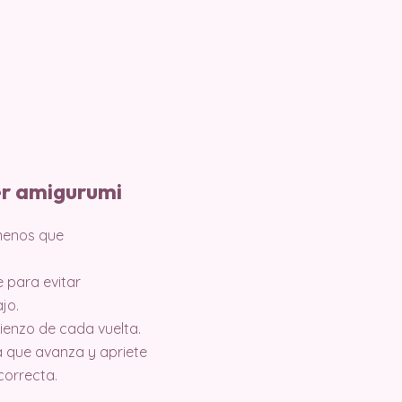
er amigurumi
 menos que
e para evitar
jo.
ienzo de cada vuelta.
 que avanza y apriete
correcta.