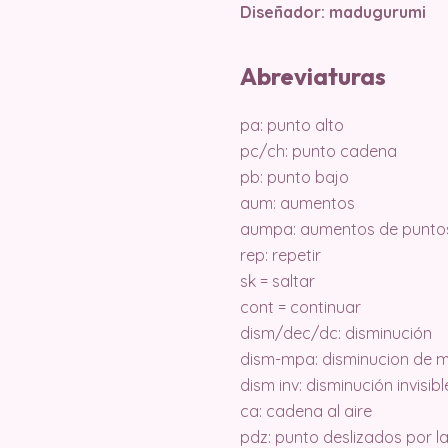
Diseñador: madugurumi
Abreviaturas
pa: punto alto
pc/ch: punto cadena
pb: punto bajo
aum: aumentos
aumpa: aumentos de puntos
rep: repetir
sk = saltar
cont = continuar
dism/dec/dc: disminución
dism-mpa: disminucion de m
dism inv: disminución invisi
ca: cadena al aire
pdz: punto deslizados por 