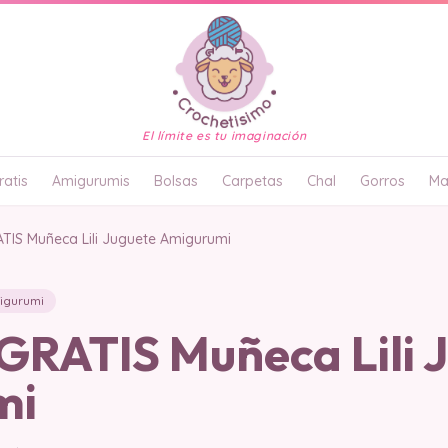
El límite es tu imaginación
atis
Amigurumis
Bolsas
Carpetas
Chal
Gorros
Ma
IS Muñeca Lili Juguete Amigurumi
igurumi
RATIS Muñeca Lili 
mi