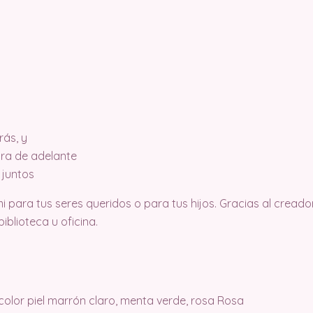
rás, y
ebra de adelante
 juntos
 para tus seres queridos o para tus hijos. Gracias al creador
blioteca u oficina.
e color piel marrón claro, menta verde, rosa Rosa