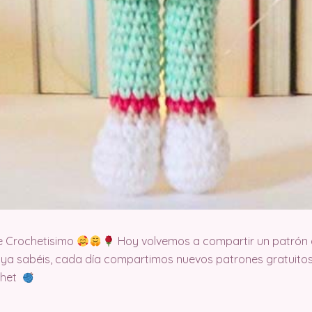
e Crochetisimo
Hoy volvemos a compartir un patrón 
 ya sabéis, cada día compartimos nuevos patrones gratuitos
ochet