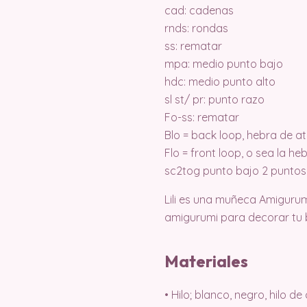
cad: cadenas
rnds: rondas
ss: rematar
mpa: medio punto bajo
hdc: medio punto alto
sl st/ pr: punto razo
Fo-ss: rematar
Blo = back loop, hebra de at
Flo = front loop, o sea la h
sc2tog punto bajo 2 puntos
Lili es una muñeca Amigurumi
amigurumi para decorar tu bi
Materiales
• Hilo; blanco, negro, hilo d