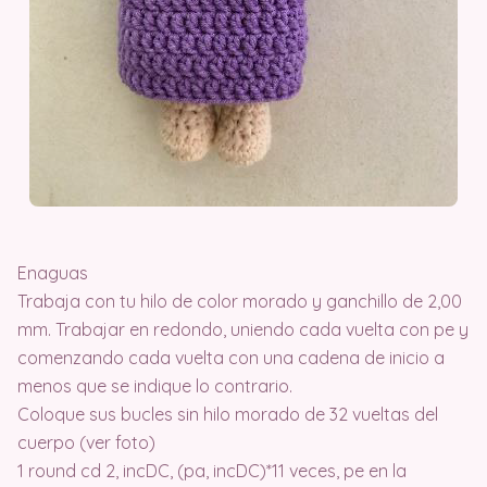
Enaguas
Trabaja con tu hilo de color morado y ganchillo de 2,00
mm. Trabajar en redondo, uniendo cada vuelta con pe y
comenzando cada vuelta con una cadena de inicio a
menos que se indique lo contrario.
Coloque sus bucles sin hilo morado de 32 vueltas del
cuerpo (ver foto)
1 round cd 2, incDC, (pa, incDC)*11 veces, pe en la