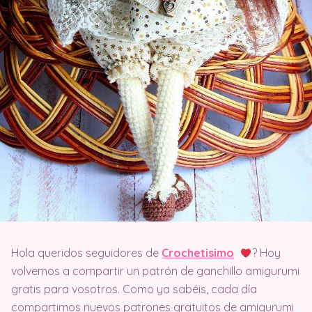
Hola queridos seguidores de
Crochetisimo
? Hoy
volvemos a compartir un patrón de ganchillo amigurumi
gratis para vosotros. Como ya sabéis, cada día
compartimos nuevos patrones gratuitos de amigurumi