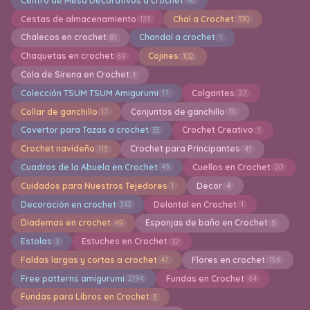
Centro de Mesa Decorativos a crochet
48
Cestas de almacenamiento
Chal a Crochet
123
330
Chalecos en crochet
Chandal a crochet
81
1
Chaquetas en crochet
Cojines
69
102
Cola de Sirena en Crochet
1
Colección TSUM TSUM Amigurumi
Colgantes
17
27
Collar de ganchillo
Conjuntos de ganchillo
17
15
Covertor para Tazas a crochet
Crochet Creativo
33
1
Crochet navideño
Crochet para Principantes
113
41
Cuadros de la Abuela en Crochet
Cuellos en Crochet
49
20
Cuidados para Nuestros Tejedores
Decor
1
4
Decoración en crochet
Delantal en Crochet
343
1
Diademas en crochet
Esponjas de baño en Crochet
49
5
Estolas
Estuches en Crochet
3
32
Faldas largas y cortas a crochet
Flores en crochet
47
156
Free patterns amigurumi
Fundas en Crochet
2194
64
Fundas para Libros en Crochet
3