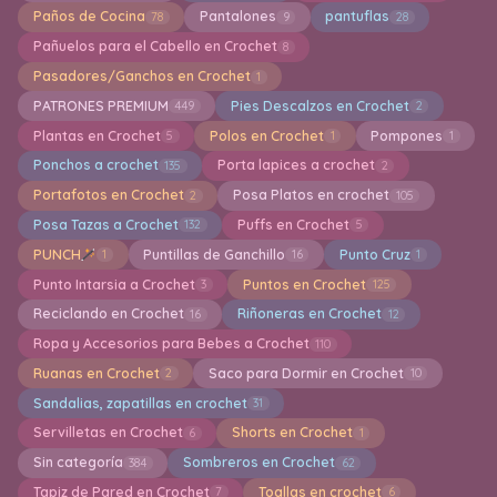
Paños de Cocina
Pantalones
pantuflas
78
9
28
Pañuelos para el Cabello en Crochet
8
Pasadores/Ganchos en Crochet
1
PATRONES PREMIUM
Pies Descalzos en Crochet
449
2
Plantas en Crochet
Polos en Crochet
Pompones
5
1
1
Ponchos a crochet
Porta lapices a crochet
135
2
Portafotos en Crochet
Posa Platos en crochet
2
105
Posa Tazas a Crochet
Puffs en Crochet
132
5
PUNCH
Puntillas de Ganchillo
Punto Cruz
1
16
1
Punto Intarsia a Crochet
Puntos en Crochet
3
125
Reciclando en Crochet
Riñoneras en Crochet
16
12
Ropa y Accesorios para Bebes a Crochet
110
Ruanas en Crochet
Saco para Dormir en Crochet
2
10
Sandalias, zapatillas en crochet
31
Servilletas en Crochet
Shorts en Crochet
6
1
Sin categoría
Sombreros en Crochet
384
62
Tapiz de Pared en Crochet
Toallas en crochet
7
6