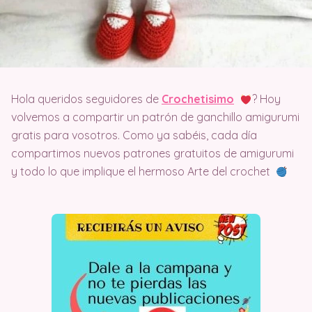
Hola queridos seguidores de
Crochetisimo
? Hoy
volvemos a compartir un patrón de ganchillo amigurumi
gratis para vosotros. Como ya sabéis, cada día
compartimos nuevos patrones gratuitos de amigurumi
y todo lo que implique el hermoso Arte del crochet