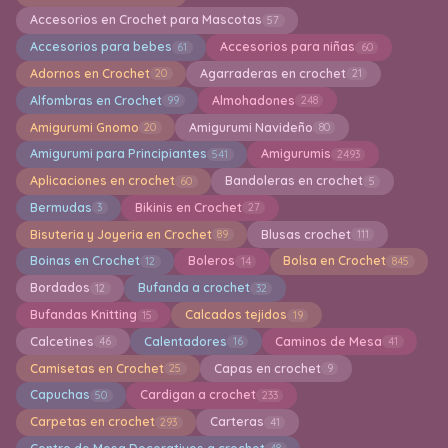
Accesorios en Crochet para Mascotas
57
Accesorios para bebes
Accesorios para niñas
61
60
Adornos en Crochet
Agarraderas en crochet
20
21
Alfombras en Crochet
Almohadones
99
248
Amigurumi Gnomo
Amigurumi Navideño
20
80
Amigurumi para Principiantes
Amigurumis
541
2493
Aplicaciones en crochet
Bandoleras en crochet
60
5
Bermudas
Bikinis en Crochet
3
27
Bisuteria y Joyeria en Crochet
Blusas crochet
89
111
Boinas en Crochet
Boleros
Bolsa en Crochet
12
14
845
Bordados
Bufanda a crochet
12
32
Bufandas Knitting
Calcados tejidos
15
19
Calcetines
Calentadores
Caminos de Mesa
46
16
41
Camisetas en Crochet
Capas en crochet
25
9
Capuchas
Cardigan a crochet
50
233
Carpetas en crochet
Carteras
293
41