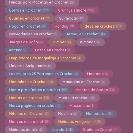
Fundas para Macetas en Crochet
25
Gorros en crochet
Grannys square
282
222
Guantes en crochet
Guirnaldas
32
12
Hogar en crochet
Holiday
Ideas en crochet
41
211
203
Indiviaduales en crochet
Jersey en Crochet
6
118
Juegos de Baño
Jumper
Kimonos
12
10
5
Knitting
Lazos en Crochet
1
2
Limpiadoras de maquillaje en crochet
4
Llaveros Amigurumis
13
Los Mejores 25 Patrones en Crochet
Macrame
4
4
Mandalas en Crochet
Manoplas en Crochet
158
5
Manta para Bebes a crochet
Mantas de Apego
190
112
Mantas en crochet
Mantel a crochet
878
40
Marca paginas en crochet
Mascarillas
11
1
Mitones en Crochet
Mochila
Monederos
30
17
35
Motivos en crochet
Muñecas Amigurumi
85
145
Muñecas de tela
Navidad
Otoño en Cochet
2
112
1