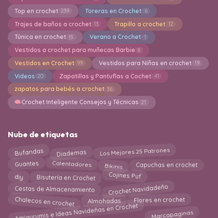
Top en crochet
Toreras en Crochet
239
6
Trajes de baños a crochet
Trapillo a crochet
13
12
Túnica en crochet
Verano a Crochet
15
1
Vestidos a crochet para muñecas Barbie
8
Vestidos en Crochet
Vestidos para Niñas en crochet
99
19
Videos
Zapatillas y Pantuflas a Cochet
20
41
zapatos para bebés a crochet
36
Crochet Inteligente Consejos y Técnicas
21
Nube de etiquetas
Diademas
Bufandas
Los Mejores 25 Patrones
Bikinis
Capuchas en crochet
Guantes
Calentadores
Bisutería en Crochet
Cojines Puf
diy
Crochet Navidadeño
Cestas de Almacenamiento
Chalecos en crochet
Flores en crochet
Almohadas
Amigurumis e Ideas Navideñas en Crochet
Marcapaginas