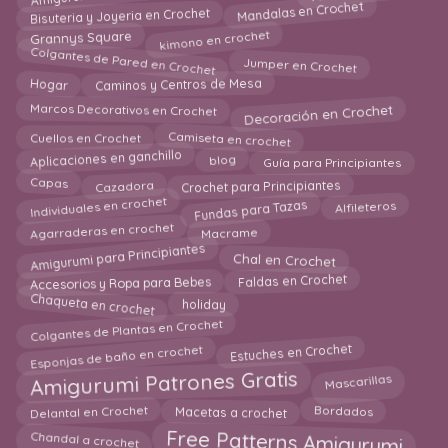
Bisuteria y Joyeria en Crochet
Mandalas en Crochet
kimono en crochet
Grannys Square
Colgantes de Pared en Crochet
Jumper en Crochet
Caminos y Centros de Mesa
Hogar
Decoración en Crochet
Marcos Decorativos en Crochet
Camiseta en crochet
Cuellos en Crochet
Aplicaciones en ganchillo
Guía para Principiantes
blog
Cazadora
Crochet para Principiantes
Capas
Fundas para Tazas
Individuales en crochet
Alfileteros
Agarraderas en crochet
Macrame
Amigurumi para Principiantes
Chal en Crochet
Accesorios y Ropa para Bebes
Faldas en Crochet
Chaqueta en crochet
holiday
Colgantes de Plantas en Crochet
Esponjas de baño en crochet
Estuches en Crochet
Amigurumi Patrones Gratis
Mascarillas
Delantal en Crochet
Bordados
Macetas a crochet
Chandal a crochet
Free Patterns Amigurumi