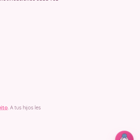
uito
. A tus hijos les