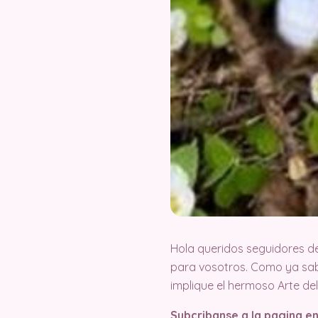
Hola queridos seguidores d
para vosotros. Como ya sab
implique el hermoso Arte d
Subcribanse a la pagina e