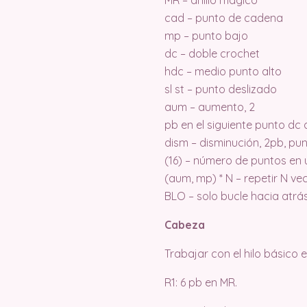
cad – punto de cadena
mp – punto bajo
dc – doble crochet
hdc – medio punto alto
sl st – punto deslizado
aum – aumento, 2
pb en el siguiente punto dc
dism – disminución, 2pb, pu
(16) – número de puntos en 
(aum, mp) * N – repetir N ve
BLO – solo bucle hacia atrá
Cabeza
Trabajar con el hilo básico 
R1: 6 pb en MR.