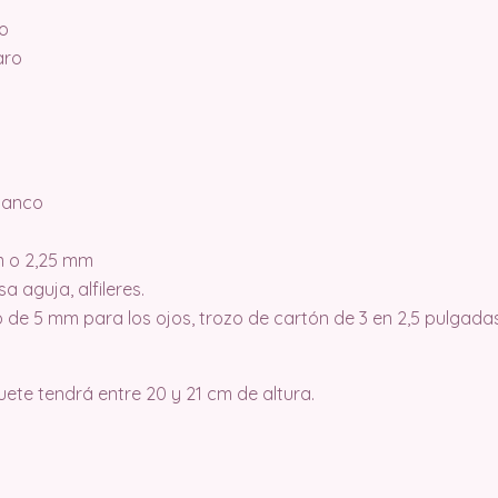
co
aro
blanco
m o 2,25 mm
a aguja, alfileres.
o de 5 mm para los ojos, trozo de cartón de 3 en 2,5 pulgada
guete tendrá entre 20 y 21 cm de altura.