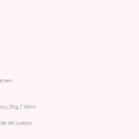
ttern
lico, 50g / 160m:
nude del cuerpo