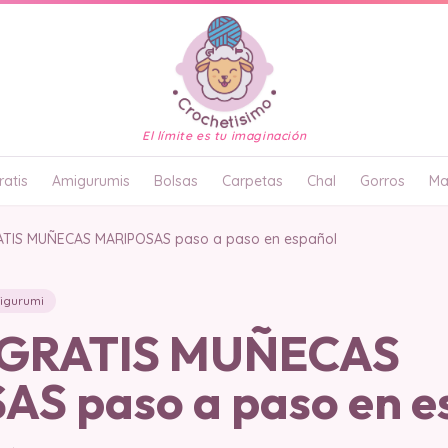
El límite es tu imaginación
atis
Amigurumis
Bolsas
Carpetas
Chal
Gorros
Ma
TIS MUÑECAS MARIPOSAS paso a paso en español
igurumi
GRATIS MUÑECAS
S paso a paso en e