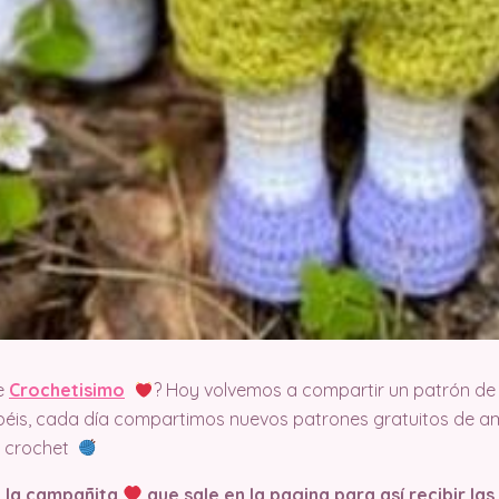
e
Crochetisimo
? Hoy volvemos a compartir un patrón de 
éis, cada día compartimos nuevos patrones gratuitos de am
el crochet
n la campañita
que sale en la pagina
para así recibir la