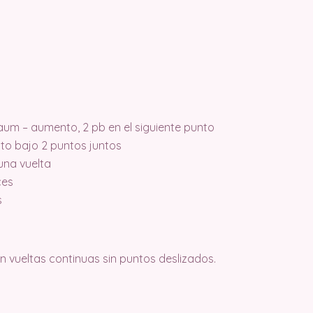
 aum – aumento, 2 pb en el siguiente punto
nto bajo 2 puntos juntos
una vuelta
ces
s
en vueltas continuas sin puntos deslizados.