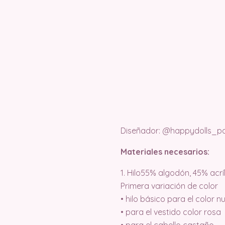
Diseñador: @happydolls_pa
Materiales necesarios:
1. Hilo55% algodón, 45% acrí
Primera variación de color
• hilo básico para el color 
• para el vestido color rosa
• para el cabello castaño