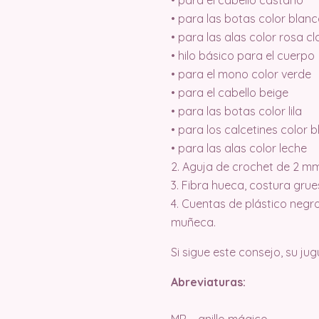
• para las botas color blan
• para las alas color rosa cl
• hilo básico para el cuerpo
• para el mono color verde
• para el cabello beige
• para las botas color lila
• para los calcetines color 
• para las alas color leche
2. Aguja de crochet de 2 m
3. Fibra hueca, costura grues
4. Cuentas de plástico negr
muñeca.
Si sigue este consejo, su ju
Abreviaturas:
MR – anillo mágico