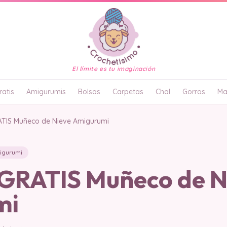
El límite es tu imaginación
atis
Amigurumis
Bolsas
Carpetas
Chal
Gorros
Ma
TIS Muñeco de Nieve Amigurumi
igurumi
RATIS Muñeco de N
mi