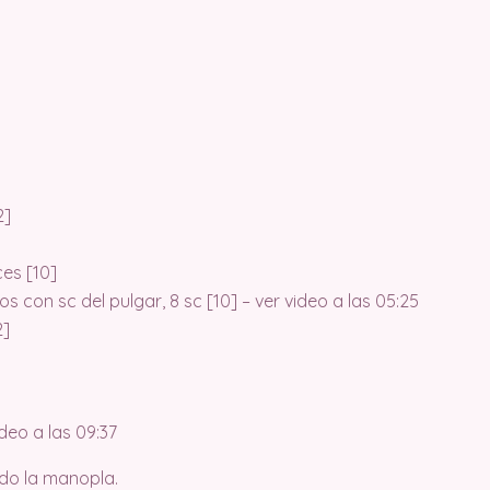
]
2]
ces [10]
ntos con sc del pulgar, 8 sc [10] – ver video a las 05:25
2]
video a las 09:37
ndo la manopla.