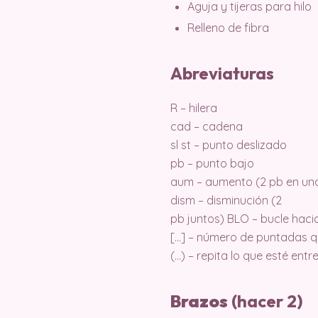
Aguja y tijeras para hilo
Relleno de fibra
Abreviaturas
R – hilera
cad – cadena
sl st – punto deslizado
pb – punto bajo
aum – aumento (2 pb en un
dism – disminución (2
pb juntos) BLO – bucle haci
[…] – número de puntadas que
(…) – repita lo que esté ent
Brazos
(hacer 2)