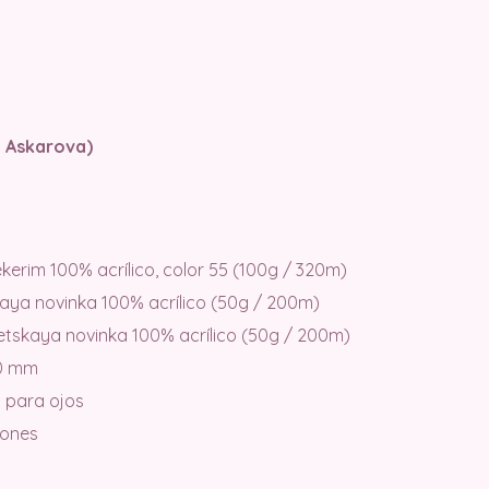
a Askarova)
ekerim 100% acrílico, color 55 (100g / 320m)
kaya novinka 100% acrílico (50g / 200m)
etskaya novinka 100% acrílico (50g / 200m)
00 mm
 para ojos
tones