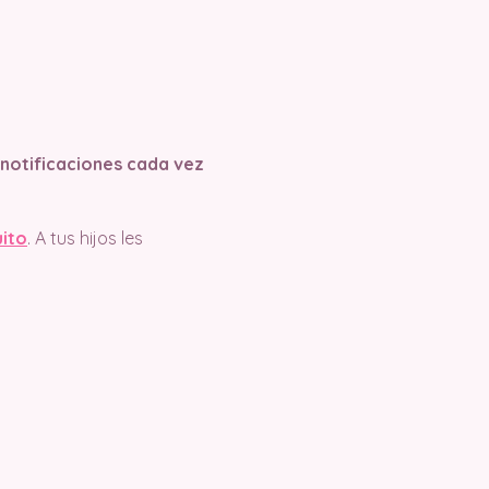
s notificaciones cada vez
uito
. A tus hijos les