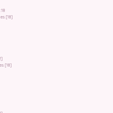
:18
ces [18]
2]
es [18]