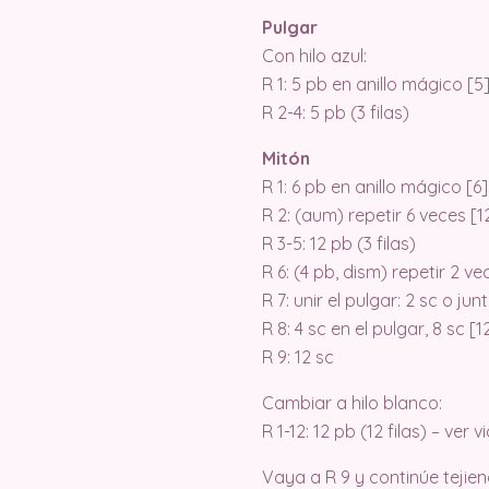
Pulgar
Con hilo azul:
R 1: 5 pb en anillo mágico [5
R 2-4: 5 pb (3 filas)
Mitón
R 1: 6 pb en anillo mágico [6]
R 2: (aum) repetir 6 veces [1
R 3-5: 12 pb (3 filas)
R 6: (4 pb, dism) repetir 2 ve
R 7: unir el pulgar: 2 sc o ju
R 8: 4 sc en el pulgar, 8 sc [1
R 9: 12 sc
Cambiar a hilo blanco:
R 1-12: 12 pb (12 filas) – ver 
Vaya a R 9 y continúe tejie