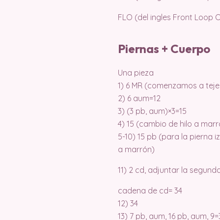
FLO (del ingles Front Loop O
Piernas + Cuerpo
Una pieza
1) 6 MR (comenzamos a tejer
2) 6 aum=12
3) (3 pb, aum)×3=15
4) 15 (cambio de hilo a mar
5-10) 15 pb (para la pierna iz
a marrón)
11) 2 cd, adjuntar la segunda
cadena de cd= 34
12) 34
13) 7 pb, aum, 16 pb, aum, 9=