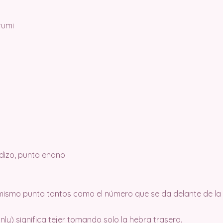
rumi
edizo, punto enano
l mismo punto tantos como el número que se da delante de la
ly) significa tejer tomando solo la hebra trasera.