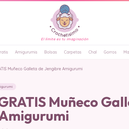
El límite es tu imaginación
atis
Amigurumis
Bolsas
Carpetas
Chal
Gorros
Ma
IS Muñeco Galleta de Jengibre Amigurumi
igurumi
RATIS Muñeco Gall
 Amigurumi