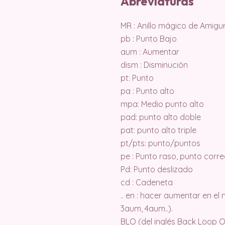
Abreviaturas
MR : Anillo mágico de Amigu
pb : Punto Bajo
aum : Aumentar
dism : Disminución
pt: Punto
pa : Punto alto
mpa: Medio punto alto
pad: punto alto doble
pat: punto alto triple
pt/pts: punto/puntos
pe : Punto raso, punto corr
Pd: Punto deslizado
cd : Cadeneta
.. en : hacer aumentar en e
3aum, 4aum..).
BLO (del inglés Back Loop On