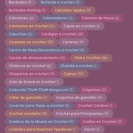
Bordados
Bufanda a crochet
12
32
Bufandas Knitting
Calcados tejidos
15
19
Calcetines
Calentadores
Caminos de Mesa
46
16
41
Camisetas en Crochet
Capas en crochet
25
9
Capuchas
Cardigan a crochet
50
233
Carpetas en crochet
Carteras
293
41
Centro de Mesa Decorativos a crochet
48
Cestas de almacenamiento
Chal a Crochet
123
330
Chalecos en crochet
Chandal a crochet
82
1
Chaquetas en crochet
Cojines
69
102
Cola de Sirena en Crochet
1
Colección TSUM TSUM Amigurumi
Colgantes
17
27
Collar de ganchillo
Conjuntos de ganchillo
17
15
Covertor para Tazas a crochet
Crochet Creativo
33
1
Crochet navideño
Crochet para Principantes
113
41
Cuadros de la Abuela en Crochet
Cuellos en Crochet
49
20
Cuidados para Nuestros Tejedores
Decor
1
4