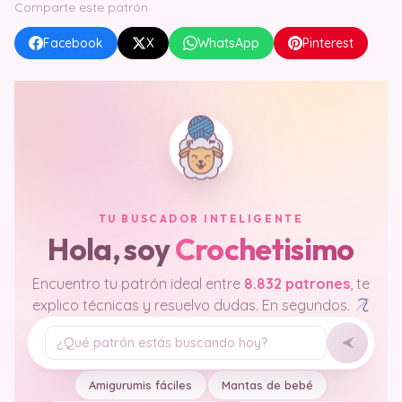
Comparte este patrón
Facebook
X
WhatsApp
Pinterest
TU BUSCADOR INTELIGENTE
Hola, soy
Crochetisimo
Encuentro tu patrón ideal entre
8.832 patrones
, te
explico técnicas y resuelvo dudas. En segundos.
Tu pregunta
Amigurumis fáciles
Mantas de bebé