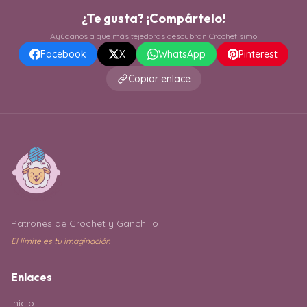
¿Te gusta? ¡Compártelo!
Ayúdanos a que más tejedoras descubran Crochetísimo
Facebook
X
WhatsApp
Pinterest
Copiar enlace
Patrones de Crochet y Ganchillo
El límite es tu imaginación
Enlaces
Inicio