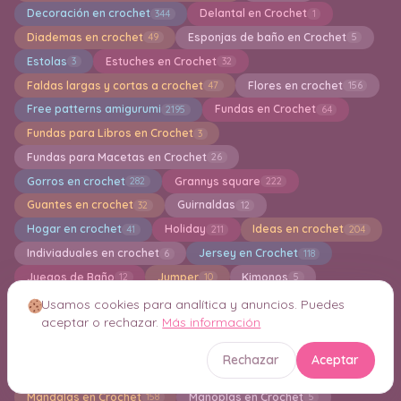
Decoración en crochet
Delantal en Crochet
344
1
Diademas en crochet
Esponjas de baño en Crochet
49
5
Estolas
Estuches en Crochet
3
32
Faldas largas y cortas a crochet
Flores en crochet
47
156
Free patterns amigurumi
Fundas en Crochet
2195
64
Fundas para Libros en Crochet
3
Fundas para Macetas en Crochet
26
Gorros en crochet
Grannys square
282
222
Guantes en crochet
Guirnaldas
32
12
Hogar en crochet
Holiday
Ideas en crochet
41
211
204
Indiviaduales en crochet
Jersey en Crochet
6
118
Juegos de Baño
Jumper
Kimonos
12
10
5
Knitting
Lazos en Crochet
1
2
Usamos cookies para analítica y anuncios. Puedes
aceptar o rechazar.
Más información
Limpiadoras de maquillaje en crochet
4
Llaveros Amigurumis
13
Rechazar
Aceptar
Los Mejores 25 Patrones en Crochet
Macrame
4
4
Mandalas en Crochet
Manoplas en Crochet
158
5