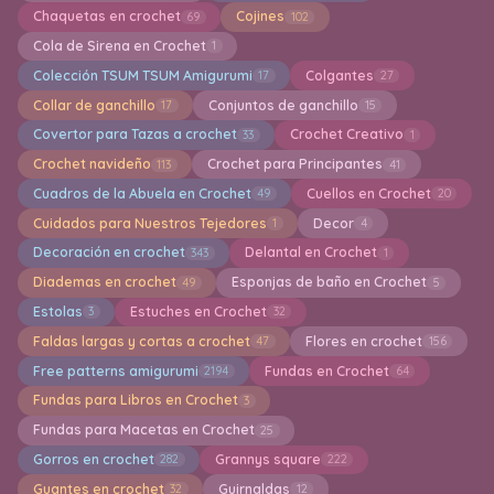
Chaquetas en crochet
Cojines
69
102
Cola de Sirena en Crochet
1
Colección TSUM TSUM Amigurumi
Colgantes
17
27
Collar de ganchillo
Conjuntos de ganchillo
17
15
Covertor para Tazas a crochet
Crochet Creativo
33
1
Crochet navideño
Crochet para Principantes
113
41
Cuadros de la Abuela en Crochet
Cuellos en Crochet
49
20
Cuidados para Nuestros Tejedores
Decor
1
4
Decoración en crochet
Delantal en Crochet
343
1
Diademas en crochet
Esponjas de baño en Crochet
49
5
Estolas
Estuches en Crochet
3
32
Faldas largas y cortas a crochet
Flores en crochet
47
156
Free patterns amigurumi
Fundas en Crochet
2194
64
Fundas para Libros en Crochet
3
Fundas para Macetas en Crochet
25
Gorros en crochet
Grannys square
282
222
Guantes en crochet
Guirnaldas
32
12