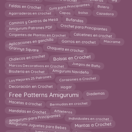
Guía para Principiantes
Faldas en Crochet
Bolero
Agarraderas en crochet
Cazadora
bolso
Capas
Caminos y Centros de Mesa
Bufandas
Crochet para Principiantes
Amigurumi Patrones PDF
Colgantes de Plantas en Crochet
Calcetines en crochet
Aplicaciones en ganchillo
Macrame
Gorros en crochet
Chaqueta en crochet
Grannys Square
Chalecos en crochet
Bolsas en Crochet
Juegos de Baño
Marcos Decorativos en Crochet
Amigurumi Navideño
Bisutería en Crochet
Los Mejores 25 Patrones
Corazones a Crochet
Hogar
Decoración en Crochet
Diademas
Free Patterns Amigurumi
Macetas a crochet
Bermudas en crochet
Mandalas en Crochet
Alfileteros
Amigurumi para Principiantes
Individuales en crochet
Amigurumi Juguetes para Bebes
Mantas a Crochet