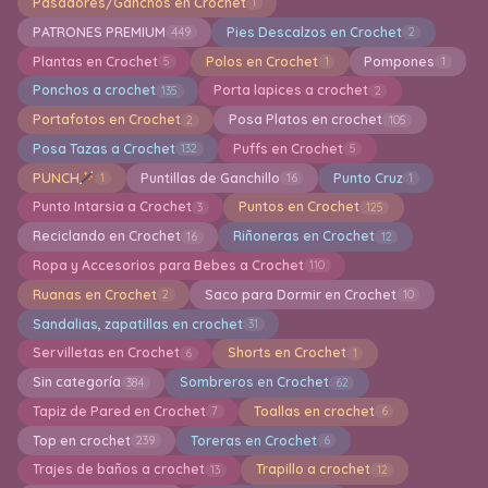
Pasadores/Ganchos en Crochet
1
PATRONES PREMIUM
Pies Descalzos en Crochet
449
2
Plantas en Crochet
Polos en Crochet
Pompones
5
1
1
Ponchos a crochet
Porta lapices a crochet
135
2
Portafotos en Crochet
Posa Platos en crochet
2
105
Posa Tazas a Crochet
Puffs en Crochet
132
5
PUNCH
Puntillas de Ganchillo
Punto Cruz
1
16
1
Punto Intarsia a Crochet
Puntos en Crochet
3
125
Reciclando en Crochet
Riñoneras en Crochet
16
12
Ropa y Accesorios para Bebes a Crochet
110
Ruanas en Crochet
Saco para Dormir en Crochet
2
10
Sandalias, zapatillas en crochet
31
Servilletas en Crochet
Shorts en Crochet
6
1
Sin categoría
Sombreros en Crochet
384
62
Tapiz de Pared en Crochet
Toallas en crochet
7
6
Top en crochet
Toreras en Crochet
239
6
Trajes de baños a crochet
Trapillo a crochet
13
12