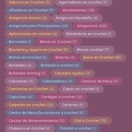
Adornos en Crochet
Agarraderas en crochet
20
21
Alfombras en Crochet
Almohadones
99
248
Amigurumi Gnomo
Amigurumi Navideño
20
80
Amigurumi para Principiantes
Amigurumis
541
2493
Aplicaciones en crochet
Bandoleras en crochet
60
5
Bermudas
Bikinis en Crochet
3
27
Bisuteria y Joyeria en Crochet
Blusas crochet
89
111
Boinas en Crochet
Boleros
Bolsa en Crochet
12
14
845
Bordados
Bufanda a crochet
12
32
Bufandas Knitting
Calcados tejidos
15
19
Calcetines
Calentadores
Caminos de Mesa
46
16
41
Camisetas en Crochet
Capas en crochet
25
9
Capuchas
Cardigan a crochet
50
233
Carpetas en crochet
Carteras
293
41
Centro de Mesa Decorativos a crochet
48
Cestas de almacenamiento
Chal a Crochet
123
330
Chalecos en crochet
Chandal a crochet
81
1