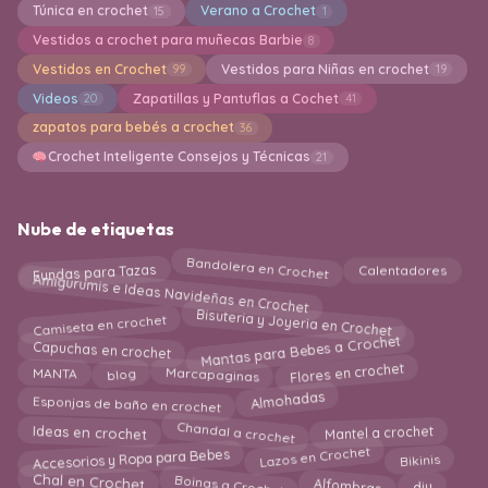
Túnica en crochet
Verano a Crochet
15
1
Vestidos a crochet para muñecas Barbie
8
Vestidos en Crochet
Vestidos para Niñas en crochet
99
19
Videos
Zapatillas y Pantuflas a Cochet
20
41
zapatos para bebés a crochet
36
Crochet Inteligente Consejos y Técnicas
21
Nube de etiquetas
Fundas para Tazas
Bandolera en Crochet
Calentadores
Amigurumis e Ideas Navideñas en Crochet
Bisuteria y Joyeria en Crochet
Camiseta en crochet
Mantas para Bebes a Crochet
Capuchas en crochet
Flores en crochet
Marcapaginas
blog
MANTA
Almohadas
Esponjas de baño en crochet
Ideas en crochet
Chandal a crochet
Mantel a crochet
Accesorios y Ropa para Bebes
Lazos en Crochet
Bikinis
Alfombras
Boinas a Crochet
diy
Chal en Crochet