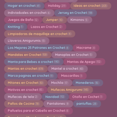
Hogar en crochet
Holiday
Ideas en crochet
41
211
203
Indiviaduales en crochet
Jersey en Crochet
6
118
Juegos de Baño
Jumper
Kimonos
12
10
5
Knitting
Lazos en Crochet
1
2
Limpiadoras de maquillaje en crochet
4
Llaveros Amigurumis
13
Los Mejores 25 Patrones en Crochet
Macrame
4
4
Mandalas en Crochet
Manoplas en Crochet
158
5
Manta para Bebes a crochet
Mantas de Apego
190
112
Mantas en crochet
Mantel a crochet
878
40
Marca paginas en crochet
Mascarillas
11
1
Mitones en Crochet
Mochila
Monederos
30
17
35
Motivos en crochet
Muñecas Amigurumi
85
145
Muñecas de tela
Navidad
Otoño en Cochet
2
112
1
Paños de Cocina
Pantalones
pantuflas
78
9
28
Pañuelos para el Cabello en Crochet
8