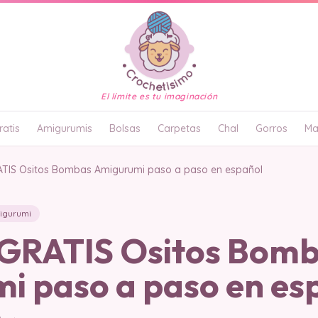
El límite es tu imaginación
atis
Amigurumis
Bolsas
Carpetas
Chal
Gorros
Ma
TIS Ositos Bombas Amigurumi paso a paso en español
igurumi
GRATIS Ositos Bom
i paso a paso en es