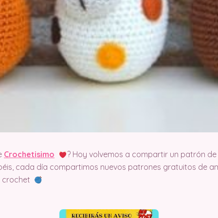
e
Crochetisimo
? Hoy volvemos a compartir un patrón de 
éis, cada día compartimos nuevos patrones gratuitos de am
el crochet