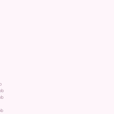
b
 pb
pb
pb