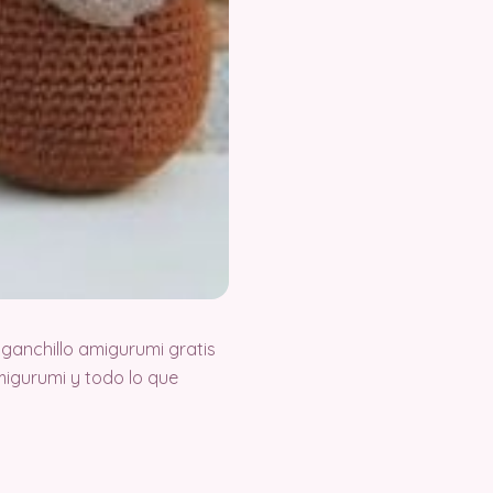
ganchillo amigurumi gratis
igurumi y todo lo que