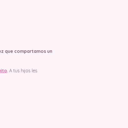
 vez que compartamos un
uito
. A tus hijos les