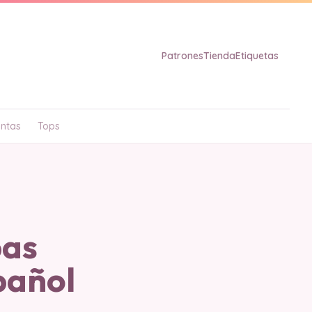
Patrones
Tienda
Etiquetas
ntas
Tops
bas
pañol