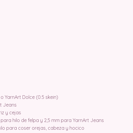
o YarnArt Dolce (0.5 skein)
rt Jeans
iz y cejas
para hilo de felpa y 2,5 mm para YarnArt Jeans
hilo para coser orejas, cabeza y hocico