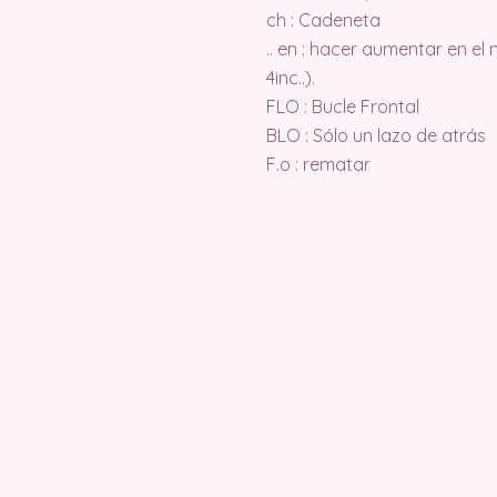
ch : Cadeneta
.. en : hacer aumentar en el
4inc..).
FLO : Bucle Frontal
BLO : Sólo un lazo de atrás
F.o : rematar