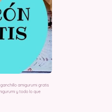
ganchillo amigurumi gratis
igurumi y todo lo que