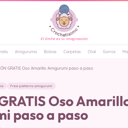
El límite es tu imaginación
atis
Amigurumis
Bolsas
Carpetas
Chal
Gorros
Ma
ÓN GRATIS Oso Amarillo Amigurumi paso a paso
is
Free patterns amigurumi
RATIS Oso Amarill
i paso a paso