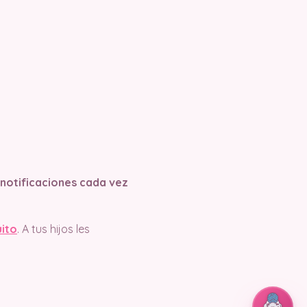
s notificaciones cada vez
uito
. A tus hijos les