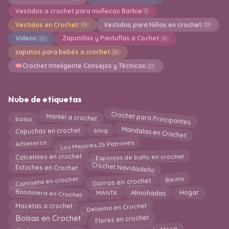
Collar de ganchillo
Conjuntos de ganchillo
17
15
Covertor para Tazas a crochet
Crochet Creativo
33
1
Crochet navideño
Crochet para Principantes
113
41
Cuadros de la Abuela en Crochet
Cuellos en Crochet
49
20
Cuidados para Nuestros Tejedores
Decor
1
4
Decoración en crochet
Delantal en Crochet
344
1
Diademas en crochet
Esponjas de baño en Crochet
49
5
Estolas
Estuches en Crochet
3
32
Faldas largas y cortas a crochet
Flores en crochet
47
156
Free patterns amigurumi
Fundas en Crochet
2195
64
Fundas para Libros en Crochet
3
Fundas para Macetas en Crochet
26
Gorros en crochet
Grannys square
282
222
Guantes en crochet
Guirnaldas
32
12
Hogar en crochet
Holiday
Ideas en crochet
41
211
204
Indiviaduales en crochet
Jersey en Crochet
6
118