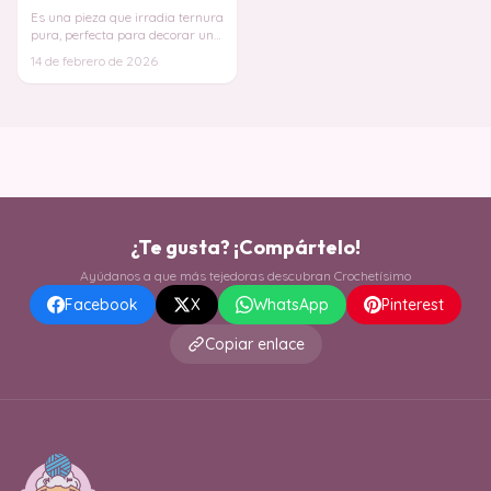
TU BUSCADOR INTELIGENTE
Hola, soy
Crochetisimo
Encuentro tu patrón ideal entre
8.832 patrones
, te
explico técnicas y resuelvo dudas. En segundos.
Tu pregunta
Amigurumis fáciles
Mantas de bebé
Patrones para principiantes
Bolsos en crochet