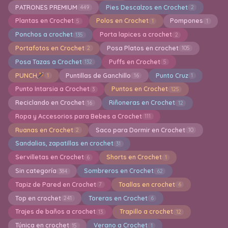
Amigurumi para Principiantes
Amigurumis
542
2494
Aplicaciones en crochet
Bandoleras en crochet
60
5
Bermudas
Bikinis en Crochet
3
27
Bisuteria y Joyeria en Crochet
Blusas crochet
89
111
Boinas en Crochet
Boleros
Bolsa en Crochet
12
14
845
Bordados
Bufanda a crochet
12
32
Bufandas Knitting
Calcados tejidos
15
19
Calcetines
Calentadores
Caminos de Mesa
46
16
41
Camisetas en Crochet
Capas en crochet
25
9
Capuchas
Cardigan a crochet
50
233
Carpetas en crochet
Carteras
293
41
Centro de Mesa Decorativos a crochet
48
Cestas de almacenamiento
Chal a Crochet
123
330
Chalecos en crochet
Chandal a crochet
82
1
Chaquetas en crochet
Cojines
69
102
Cola de Sirena en Crochet
1
Colección TSUM TSUM Amigurumi
Colgantes
17
27