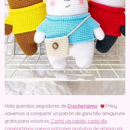
Hola queridos seguidores de
Crochetisimo
? Hoy
volvemos a compartir un patrón de ganchillo amigurumi
gratis para vosotros.
Como ya sabéis, cada día
compartimos nuevos patrones gratuitos de amigurumi