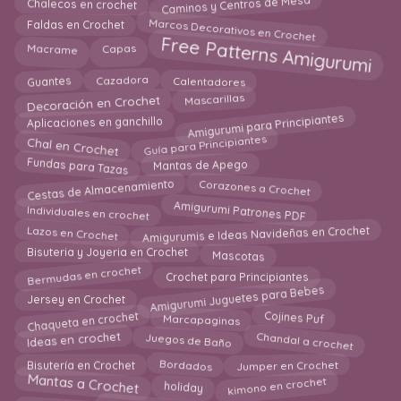
Juegos de Baño
Jumper
Kimonos
12
10
5
Knitting
Lazos en Crochet
1
2
Limpiadoras de maquillaje en crochet
4
Llaveros Amigurumis
13
Los Mejores 25 Patrones en Crochet
Macrame
4
4
Mandalas en Crochet
Manoplas en Crochet
158
5
Manta para Bebes a crochet
Mantas de Apego
190
112
Mantas en crochet
Mantel a crochet
878
40
Marca paginas en crochet
Mascarillas
11
1
Mitones en Crochet
Mochila
Monederos
30
17
35
Motivos en crochet
Muñecas Amigurumi
85
145
Muñecas de tela
Navidad
Otoño en Cochet
2
112
1
Paños de Cocina
Pantalones
pantuflas
78
9
28
Pañuelos para el Cabello en Crochet
8
Pasadores/Ganchos en Crochet
1
PATRONES PREMIUM
Pies Descalzos en Crochet
449
2
Plantas en Crochet
Polos en Crochet
Pompones
5
1
1