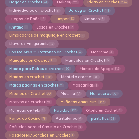
Patrones de Crochet y Ganchillo
El límite es tu imaginación
Enlaces
Inicio
Mi cuenta
Buscar
Explora todas las categorías
Accesorios crochet
319
Accesorios en Crochet para Mascotas
57
Accesorios para bebes
Accesorios para niñas
62
61
Adornos en Crochet
Agarraderas en crochet
20
21
Alfombras en Crochet
Almohadones
99
248
Amigurumi Gnomo
Amigurumi Navideño
20
80