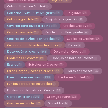
ese
¿Te gusta? ¡Compártelo!
Ayúdanos a que más tejedoras descubran Crochetísimo
Facebook
X
WhatsApp
Pinterest
Copiar enlace