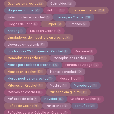
Guantes en crochet
Guirnaldas
32
12
Hogar en crochet
Holiday
Ideas en crochet
41
211
204
Indiviaduales en crochet
Jersey en Crochet
6
118
Juegos de Baño
Jumper
Kimonos
12
10
5
Knitting
Lazos en Crochet
1
2
Limpiadoras de maquillaje en crochet
4
Llaveros Amigurumis
13
Los Mejores 25 Patrones en Crochet
Macrame
4
4
Mandalas en Crochet
Manoplas en Crochet
158
5
Manta para Bebes a crochet
Mantas de Apego
190
112
Mantas en crochet
Mantel a crochet
878
40
Marca paginas en crochet
Mascarillas
11
1
Mitones en Crochet
Mochila
Monederos
30
17
35
Motivos en crochet
Muñecas Amigurumi
85
145
Muñecas de tela
Navidad
Otoño en Cochet
2
112
1
Paños de Cocina
Pantalones
pantuflas
78
9
28
Pañuelos para el Cabello en Crochet
8