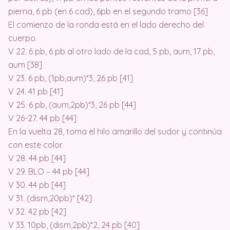
pierna, 6 pb (en 6 cad), 6pb en el segundo tramo [36]
El comienzo de la ronda está en el lado derecho del
cuerpo.
V 22. 6 pb, 6 pb al otro lado de la cad, 5 pb, aum, 17 pb,
aum [38]
V 23. 6 pb, (1pb,aum)*3, 26 pb [41]
V 24. 41 pb [41]
V 25. 6 pb, (aum,2pb)*3, 26 pb [44]
V 26-27. 44 pb [44]
En la vuelta 28, toma el hilo amarillo del sudor y continúa
con este color.
V 28. 44 pb [44]
V 29. BLO – 44 pb [44]
V 30. 44 pb [44]
V 31. (dism,20pb)* [42]
V 32. 42 pb [42]
V 33. 10pb, (dism,2pb)*2, 24 pb [40]