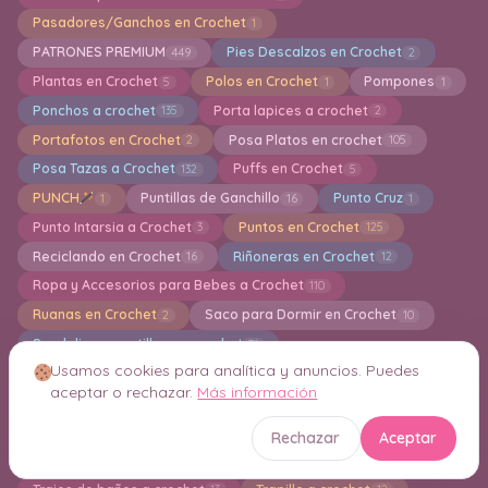
Pasadores/Ganchos en Crochet
1
PATRONES PREMIUM
Pies Descalzos en Crochet
449
2
Plantas en Crochet
Polos en Crochet
Pompones
5
1
1
Ponchos a crochet
Porta lapices a crochet
135
2
Portafotos en Crochet
Posa Platos en crochet
2
105
Posa Tazas a Crochet
Puffs en Crochet
132
5
PUNCH
Puntillas de Ganchillo
Punto Cruz
1
16
1
Punto Intarsia a Crochet
Puntos en Crochet
3
125
Reciclando en Crochet
Riñoneras en Crochet
16
12
Ropa y Accesorios para Bebes a Crochet
110
Ruanas en Crochet
Saco para Dormir en Crochet
2
10
Sandalias, zapatillas en crochet
31
Usamos cookies para analítica y anuncios. Puedes
Servilletas en Crochet
Shorts en Crochet
6
1
aceptar o rechazar.
Más información
Sin categoría
Sombreros en Crochet
384
62
Tapiz de Pared en Crochet
Toallas en crochet
7
6
Rechazar
Aceptar
Top en crochet
Toreras en Crochet
240
6