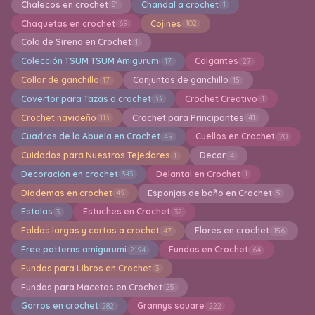
Chalecos en crochet
Chandal a crochet
81
1
Chaquetas en crochet
Cojines
69
102
Cola de Sirena en Crochet
1
Colección TSUM TSUM Amigurumi
Colgantes
17
27
Collar de ganchillo
Conjuntos de ganchillo
17
15
Covertor para Tazas a crochet
Crochet Creativo
33
1
Crochet navideño
Crochet para Principantes
113
41
Cuadros de la Abuela en Crochet
Cuellos en Crochet
49
20
Cuidados para Nuestros Tejedores
Decor
1
4
Decoración en crochet
Delantal en Crochet
343
1
Diademas en crochet
Esponjas de baño en Crochet
49
5
Estolas
Estuches en Crochet
3
32
Faldas largas y cortas a crochet
Flores en crochet
47
156
Free patterns amigurumi
Fundas en Crochet
2194
64
Fundas para Libros en Crochet
3
Fundas para Macetas en Crochet
25
Gorros en crochet
Grannys square
282
222