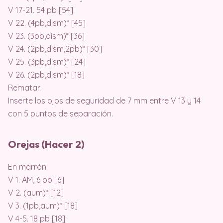
V 17-21. 54 pb [54]
V 22. (4pb,dism)* [45]
V 23. (3pb,dism)* [36]
V 24. (2pb,dism,2pb)* [30]
V 25. (3pb,dism)* [24]
V 26. (2pb,dism)* [18]
Rematar.
Inserte los ojos de seguridad de 7 mm entre V 13 y 14
con 5 puntos de separación.
Orejas (Hacer 2)
En marrón.
V 1. AM, 6 pb [6]
V 2. (aum)* [12]
V 3. (1pb,aum)* [18]
V 4-5. 18 pb [18]