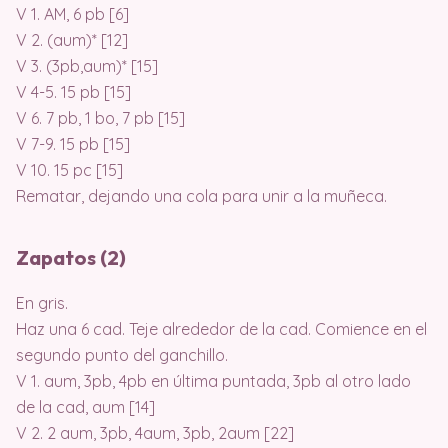
V 1. AM, 6 pb [6]
V 2. (aum)* [12]
V 3. (3pb,aum)* [15]
V 4-5. 15 pb [15]
V 6. 7 pb, 1 bo, 7 pb [15]
V 7-9. 15 pb [15]
V 10. 15 pc [15]
Rematar, dejando una cola para unir a la muñeca.
Zapatos (2)
En gris.
Haz una 6 cad. Teje alrededor de la cad. Comience en el
segundo punto del ganchillo.
V 1. aum, 3pb, 4pb en última puntada, 3pb al otro lado
de la cad, aum [14]
V 2. 2 aum, 3pb, 4aum, 3pb, 2aum [22]