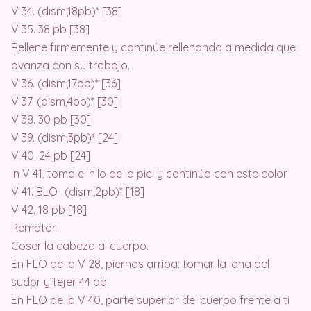
V 34. (dism,18pb)* [38]
V 35. 38 pb [38]
Rellene firmemente y continúe rellenando a medida que
avanza con su trabajo.
V 36. (dism,17pb)* [36]
V 37. (dism,4pb)* [30]
V 38. 30 pb [30]
V 39. (dism,3pb)* [24]
V 40. 24 pb [24]
In V 41, toma el hilo de la piel y continúa con este color.
V 41. BLO- (dism,2pb)* [18]
V 42. 18 pb [18]
Rematar.
Coser la cabeza al cuerpo.
En FLO de la V 28, piernas arriba: tomar la lana del
sudor y tejer 44 pb.
En FLO de la V 40, parte superior del cuerpo frente a ti