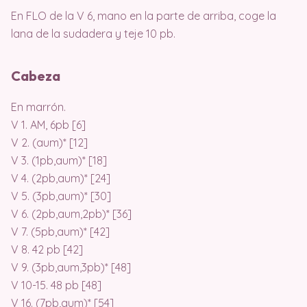
En FLO de la V 6, mano en la parte de arriba, coge la
lana de la sudadera y teje 10 pb.
Cabeza
En marrón.
V 1. AM, 6pb [6]
V 2. (aum)* [12]
V 3. (1pb,aum)* [18]
V 4. (2pb,aum)* [24]
V 5. (3pb,aum)* [30]
V 6. (2pb,aum,2pb)* [36]
V 7. (5pb,aum)* [42]
V 8. 42 pb [42]
V 9. (3pb,aum,3pb)* [48]
V 10-15. 48 pb [48]
V 16. (7pb,aum)* [54]