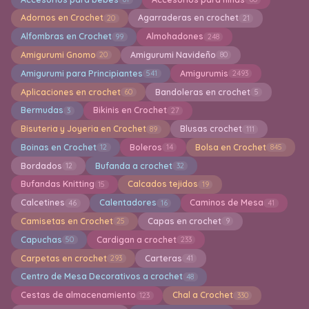
Adornos en Crochet
Agarraderas en crochet
20
21
Alfombras en Crochet
Almohadones
99
248
Amigurumi Gnomo
Amigurumi Navideño
20
80
Amigurumi para Principiantes
Amigurumis
541
2493
Aplicaciones en crochet
Bandoleras en crochet
60
5
Bermudas
Bikinis en Crochet
3
27
Bisuteria y Joyeria en Crochet
Blusas crochet
89
111
Boinas en Crochet
Boleros
Bolsa en Crochet
12
14
845
Bordados
Bufanda a crochet
12
32
Bufandas Knitting
Calcados tejidos
15
19
Calcetines
Calentadores
Caminos de Mesa
46
16
41
Camisetas en Crochet
Capas en crochet
25
9
Capuchas
Cardigan a crochet
50
233
Carpetas en crochet
Carteras
293
41
Centro de Mesa Decorativos a crochet
48
Cestas de almacenamiento
Chal a Crochet
123
330