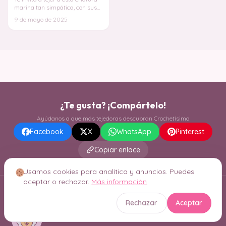
marina tan simpática, con sus
tentáculos perfectos para
9 de mayo de 2025
abrazar y
¿Te gusta? ¡Compártelo!
Ayúdanos a que más tejedoras descubran Crochetísimo
Facebook
X
WhatsApp
Pinterest
Copiar enlace
Usamos cookies para analítica y anuncios. Puedes
aceptar o rechazar.
Más información
Rechazar
Aceptar