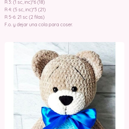
R 3: (1 sc, inc)*6 (18)
R 4: (5 sc, inc)*3 (21)
R 5-6: 21 sc (2 filas)
F.o. y dejar una cola para coser.