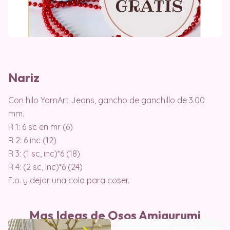
Nariz
Con hilo YarnArt Jeans, gancho de ganchillo de 3.00
mm.
R 1: 6 sc en mr (6)
R 2: 6 inc (12)
R 3: (1 sc, inc)*6 (18)
R 4: (2 sc, inc)*6 (24)
F.o. y dejar una cola para coser.
Mas Ideas de Osos Amigurumi