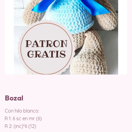
Bozal
Con hilo blanco:
R 1: 6 sc en mr (6)
R 2: (inc)*6 (12)