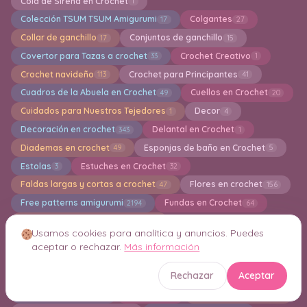
Cola de Sirena en Crochet
1
Colección TSUM TSUM Amigurumi
Colgantes
17
27
Collar de ganchillo
Conjuntos de ganchillo
17
15
Covertor para Tazas a crochet
Crochet Creativo
33
1
Crochet navideño
Crochet para Principantes
113
41
Cuadros de la Abuela en Crochet
Cuellos en Crochet
49
20
Cuidados para Nuestros Tejedores
Decor
1
4
Decoración en crochet
Delantal en Crochet
343
1
Diademas en crochet
Esponjas de baño en Crochet
49
5
Estolas
Estuches en Crochet
3
32
Faldas largas y cortas a crochet
Flores en crochet
47
156
Free patterns amigurumi
Fundas en Crochet
2194
64
Fundas para Libros en Crochet
3
Usamos cookies para analítica y anuncios. Puedes
Fundas para Macetas en Crochet
25
aceptar o rechazar.
Más información
Gorros en crochet
Grannys square
282
222
Rechazar
Aceptar
Guantes en crochet
Guirnaldas
32
12
Hogar en crochet
Holiday
Ideas en crochet
41
211
204