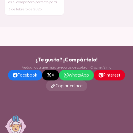
es el compañero perfecto para
quienes aman los muñecos
3 de febrero de 2025
tejidos con un t
¿Te gusta? ¡Compártelo!
Ayúdanos a que más tejedoras descubran Crochetísimo
Facebook
X
WhatsApp
Pinterest
Copiar enlace