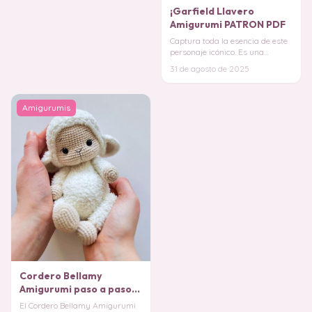
¡Garfield Llavero
Amigurumi PATRON PDF
Captura toda la esencia de este
personaje icónico. Es una
manera genial de llevar un
31 de agosto de 2025
toque de humor
Amigurumis
Cordero Bellamy
Amigurumi paso a paso
PATRON PDF
El Cordero Bellamy Amigurumi