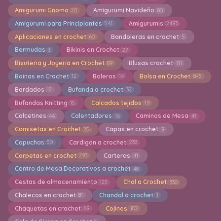
Amigurumi Gnomo
Amigurumi Navideño
20
80
Amigurumi para Principiantes
Amigurumis
541
2493
Aplicaciones en crochet
Bandoleras en crochet
60
5
Bermudas
Bikinis en Crochet
3
27
Bisuteria y Joyeria en Crochet
Blusas crochet
89
111
Boinas en Crochet
Boleros
Bolsa en Crochet
12
14
845
Bordados
Bufanda a crochet
12
32
Bufandas Knitting
Calcados tejidos
15
19
Calcetines
Calentadores
Caminos de Mesa
46
16
41
Camisetas en Crochet
Capas en crochet
25
9
Capuchas
Cardigan a crochet
50
233
Carpetas en crochet
Carteras
293
41
Centro de Mesa Decorativos a crochet
48
Cestas de almacenamiento
Chal a Crochet
123
330
Chalecos en crochet
Chandal a crochet
81
1
Chaquetas en crochet
Cojines
69
102