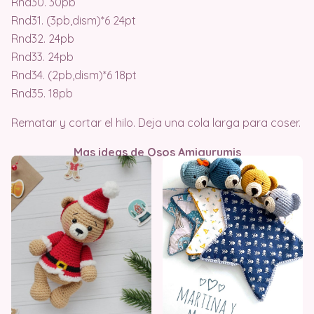
Rnd30. 30pb
Rnd31. (3pb,dism)*6 24pt
Rnd32. 24pb
Rnd33. 24pb
Rnd34. (2pb,dism)*6 18pt
Rnd35. 18pb
Rematar y cortar el hilo. Deja una cola larga para coser.
Mas ideas de Osos Amigurumis