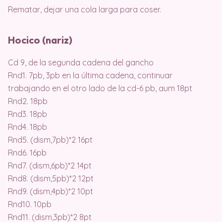
Rematar, dejar una cola larga para coser.
Hocico (nariz)
Cd 9, de la segunda cadena del gancho
Rnd1. 7pb, 3pb en la última cadena, continuar
trabajando en el otro lado de la cd-6 pb, aum 18pt
Rnd2. 18pb
Rnd3. 18pb
Rnd4. 18pb
Rnd5. (dism,7pb)*2 16pt
Rnd6. 16pb
Rnd7. (dism,6pb)*2 14pt
Rnd8. (dism,5pb)*2 12pt
Rnd9. (dism,4pb)*2 10pt
Rnd10. 10pb
Rnd11. (dism,3pb)*2 8pt