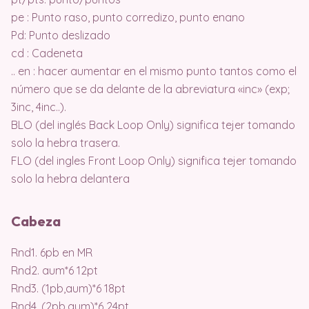
pe : Punto raso, punto corredizo, punto enano
Pd: Punto deslizado
cd : Cadeneta
.. en : hacer aumentar en el mismo punto tantos como el
número que se da delante de la abreviatura «inc» (exp;
3inc, 4inc..).
BLO (del inglés Back Loop Only) significa tejer tomando
solo la hebra trasera.
FLO (del ingles Front Loop Only) significa tejer tomando
solo la hebra delantera
Cabeza
Rnd1. 6pb en MR
Rnd2. aum*6 12pt
Rnd3. (1pb,aum)*6 18pt
Rnd4. (2pb,aum)*6 24pt