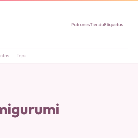
Patrones
Tienda
Etiquetas
ntas
Tops
migurumi