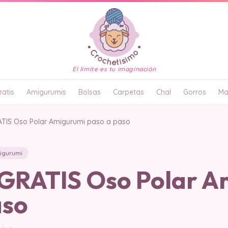
El límite es tu imaginación
atis
Amigurumis
Bolsas
Carpetas
Chal
Gorros
Ma
TIS Oso Polar Amigurumi paso a paso
igurumi
RATIS Oso Polar A
aso