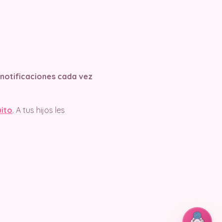
s notificaciones cada vez
uito
. A tus hijos les