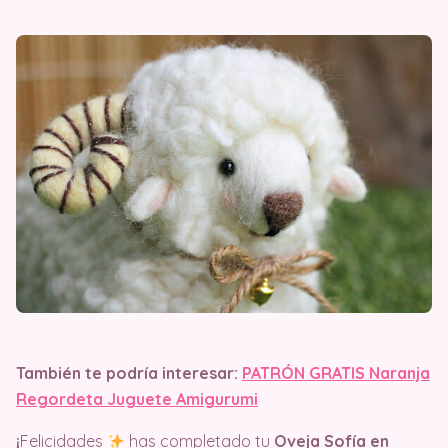
También te podría interesar:
PATRÓN GRATIS Naranja
Regordeta Juguete Amigurumi
¡
Felicidades
has completado tu
Oveja Sofía en