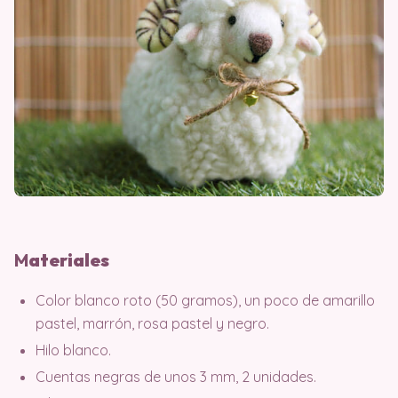
M
ater
iales
Color blanco roto (50 gramos), un poco de amarillo
pastel, marrón, rosa pastel y negro.
Hilo blanco.
Cuentas negras de unos 3 mm, 2 unidades.