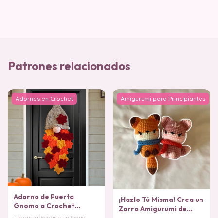
Patrones relacionados
Adornos en Crochet
Amigurumi para Principiantes
Adorno de Puerta
¡Hazlo Tú Misma! Crea un
Gnomo a Crochet
Zorro Amigurumi de
PATRON GRATIS
¿Te gustaría darle un toque