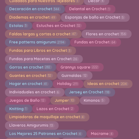
Cuidados para Nuestros Tejedores
Decor
1
4
Decoración en crochet
Delantal en Crochet
344
1
Diademas en crochet
Esponjas de baño en Crochet
49
5
Estolas
Estuches en Crochet
3
32
Faldas largas y cortas a crochet
Flores en crochet
47
156
Free patterns amigurumi
Fundas en Crochet
2194
64
Fundas para Libros en Crochet
3
Fundas para Macetas en Crochet
26
Gorros en crochet
Grannys square
282
222
Guantes en crochet
Guirnaldas
32
12
Hogar en crochet
Holiday
Ideas en crochet
41
211
204
Indiviaduales en crochet
Jersey en Crochet
6
118
Juegos de Baño
Jumper
Kimonos
12
10
5
Knitting
Lazos en Crochet
1
2
Limpiadoras de maquillaje en crochet
4
Llaveros Amigurumis
13
Los Mejores 25 Patrones en Crochet
Macrame
4
4