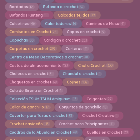
Bordados
Bufanda a crochet
12
32
Bufandas Knitting
Calcados tejidos
15
19
Calcetines
Calentadores
Caminos de Mesa
46
16
41
Camisetas en Crochet
Capas en crochet
25
9
Capuchas
Cardigan a crochet
50
233
Carpetas en crochet
Carteras
293
41
Centro de Mesa Decorativos a crochet
48
Cestas de almacenamiento
Chal a Crochet
123
330
Chalecos en crochet
Chandal a crochet
81
1
Chaquetas en crochet
Cojines
69
102
Cola de Sirena en Crochet
1
Colección TSUM TSUM Amigurumi
Colgantes
17
27
Collar de ganchillo
Conjuntos de ganchillo
17
15
Covertor para Tazas a crochet
Crochet Creativo
33
1
Crochet navideño
Crochet para Principantes
113
41
Cuadros de la Abuela en Crochet
Cuellos en Crochet
49
20