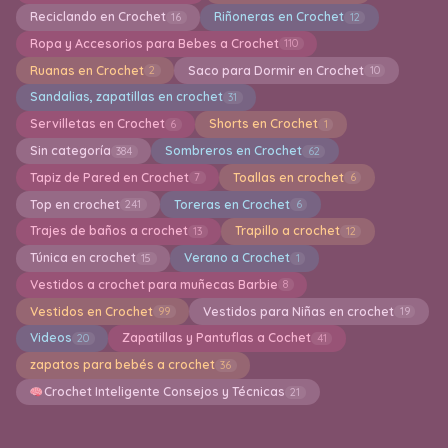
Reciclando en Crochet
Riñoneras en Crochet
16
12
Ropa y Accesorios para Bebes a Crochet
110
Ruanas en Crochet
Saco para Dormir en Crochet
2
10
Sandalias, zapatillas en crochet
31
Servilletas en Crochet
Shorts en Crochet
6
1
Sin categoría
Sombreros en Crochet
384
62
Tapiz de Pared en Crochet
Toallas en crochet
7
6
Top en crochet
Toreras en Crochet
241
6
Trajes de baños a crochet
Trapillo a crochet
13
12
Túnica en crochet
Verano a Crochet
15
1
Vestidos a crochet para muñecas Barbie
8
Vestidos en Crochet
Vestidos para Niñas en crochet
99
19
Videos
Zapatillas y Pantuflas a Cochet
20
41
zapatos para bebés a crochet
36
Crochet Inteligente Consejos y Técnicas
21