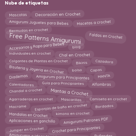
Nube de etiquetas
Mascotas
Decoración en Crochet
Macetas a crochet
Amigurumi Juguetes para Bebes
Bermudas en crochet
Free Patterns Amigurumi
Faldas en Crochet
Accesorios y Ropa para Bebes
blog
Individuales en crochet
Chal en Crochet
Cazadora
Bikinis
Colgantes de Plantas en Crochet
Bisuteria y Joyeria en Crochet
bolso
Capas
Amigurumi para Principiantes
Diademas
MANTA
Guía para Principiantes
Alfombras
Calentadores
Mantas a Crochet
Chandal a crochet
Camiseta en crochet
Mascarillas
Agarraderas en crochet
Esponjas de baño en crochet
Macrame
Bordados
Mandalas en Crochet
kimono en crochet
Amigurumi Patrones PDF
Aplicaciones en ganchillo
Crochet para Principiantes
Jumper en Crochet
Amigurumis e Ideas Navideñas en Crochet