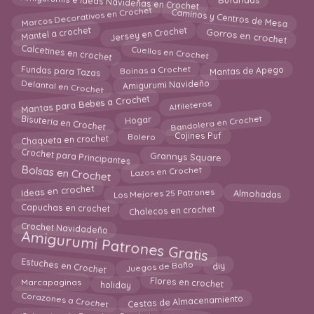
Bufandas
Marcos Decorativos en Crochet
Caminos y Centros de Mesa
Gorros en crochet
Jersey en Crochet
Mantel a crochet
Calcetines en crochet
Cuellos en Crochet
Boinas a Crochet
Mantas de Apego
Fundas para Tazas
Delantal en Crochet
Amigurumi Navideño
Mantas para Bebes a Crochet
Alfileteros
Bandolera en Crochet
Bisutería en Crochet
Hogar
Chaqueta en crochet
Cojines Puf
Bolero
Crochet para Principantes
Grannys Square
Bolsas en Crochet
Lazos en Crochet
Ideas en crochet
Los Mejores 25 Patrones
Almohadas
Capuchas en crochet
Chalecos en crochet
Crochet Navidadeño
Amigurumi Patrones Gratis
Estuches en Crochet
Juegos de Baño
diy
holiday
Flores en crochet
Marcapaginas
Corazones a Crochet
Cestas de Almacenamiento