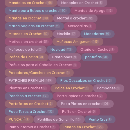
Mandalas en Crochet
Manoplas en Crochet
158
5
Manta para Bebes a crochet
Mantas de Apego
190
112
Mantas en crochet
Mantel a crochet
878
40
Marca paginas en crochet
Mascarillas
11
1
Mitones en Crochet
Mochila
Monederos
30
17
35
Motivos en crochet
Muñecas Amigurumi
85
145
Muñecas de tela
Navidad
Otoño en Cochet
2
112
1
Paños de Cocina
Pantalones
pantuflas
78
9
28
Pañuelos para el Cabello en Crochet
8
Pasadores/Ganchos en Crochet
1
PATRONES PREMIUM
Pies Descalzos en Crochet
449
2
Plantas en Crochet
Polos en Crochet
Pompones
5
1
1
Ponchos a crochet
Porta lapices a crochet
135
2
Portafotos en Crochet
Posa Platos en crochet
2
105
Posa Tazas a Crochet
Puffs en Crochet
132
5
PUNCH
Puntillas de Ganchillo
Punto Cruz
1
16
1
Punto Intarsia a Crochet
Puntos en Crochet
3
125