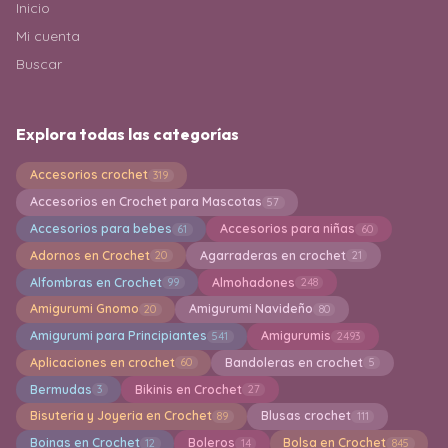
Inicio
Mi cuenta
Buscar
Explora todas las categorías
Accesorios crochet
319
Accesorios en Crochet para Mascotas
57
Accesorios para bebes
Accesorios para niñas
61
60
Adornos en Crochet
Agarraderas en crochet
20
21
Alfombras en Crochet
Almohadones
99
248
Amigurumi Gnomo
Amigurumi Navideño
20
80
Amigurumi para Principiantes
Amigurumis
541
2493
Aplicaciones en crochet
Bandoleras en crochet
60
5
Bermudas
Bikinis en Crochet
3
27
Bisuteria y Joyeria en Crochet
Blusas crochet
89
111
Boinas en Crochet
Boleros
Bolsa en Crochet
12
14
845