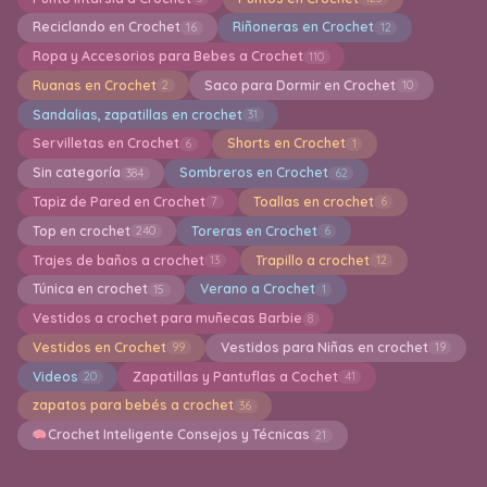
Reciclando en Crochet
Riñoneras en Crochet
16
12
Ropa y Accesorios para Bebes a Crochet
110
Ruanas en Crochet
Saco para Dormir en Crochet
2
10
Sandalias, zapatillas en crochet
31
Servilletas en Crochet
Shorts en Crochet
6
1
Sin categoría
Sombreros en Crochet
384
62
Tapiz de Pared en Crochet
Toallas en crochet
7
6
Top en crochet
Toreras en Crochet
240
6
Trajes de baños a crochet
Trapillo a crochet
13
12
Túnica en crochet
Verano a Crochet
15
1
Vestidos a crochet para muñecas Barbie
8
Vestidos en Crochet
Vestidos para Niñas en crochet
99
19
Videos
Zapatillas y Pantuflas a Cochet
20
41
zapatos para bebés a crochet
36
Crochet Inteligente Consejos y Técnicas
21