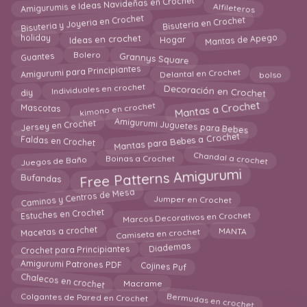
Amigurumis e Ideas Navideñas en Crochet
Alfileteros
Bisuteria y Joyeria en Crochet
Bisutería en Crochet
Hogar
holiday
Mantas de Apego
Ideas en crochet
Guantes
Grannys Square
Bolero
Delantal en Crochet
Amigurumi para Principiantes
bolso
Decoración en Crochet
Individuales en crochet
diy
Mantas a Crochet
kimono en crochet
Mascotas
Amigurumi Juguetes para Bebes
Jersey en Crochet
Mantas para Bebes a Crochet
Faldas en Crochet
Chandal a crochet
Juegos de Baño
Boinas a Crochet
Free Patterns Amigurumi
Bufandas
Caminos y Centros de Mesa
Jumper en Crochet
Estuches en Crochet
Marcos Decorativos en Crochet
Macetas a crochet
Camiseta en crochet
MANTA
Crochet para Principiantes
Diademas
Cojines Puf
Amigurumi Patrones PDF
Chalecos en crochet
Macrame
Bermudas en crochet
Colgantes de Pared en Crochet