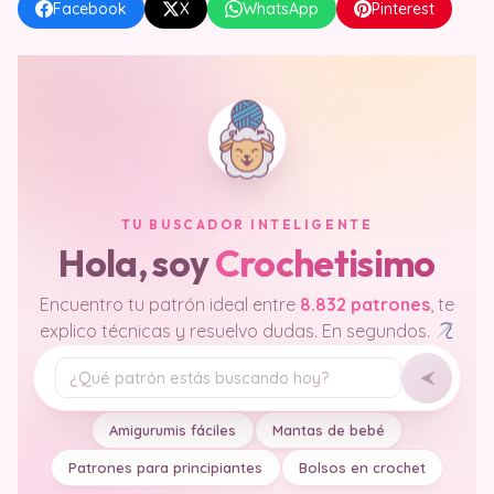
Facebook
X
WhatsApp
Pinterest
TU BUSCADOR INTELIGENTE
Hola, soy
Crochetisimo
Encuentro tu patrón ideal entre
8.832 patrones
, te
explico técnicas y resuelvo dudas. En segundos.
Tu pregunta
Amigurumis fáciles
Mantas de bebé
Patrones para principiantes
Bolsos en crochet