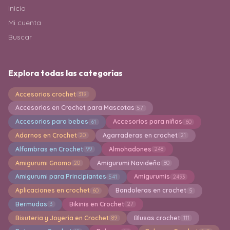
Inicio
Mi cuenta
Buscar
Explora todas las categorías
Accesorios crochet
319
Accesorios en Crochet para Mascotas
57
Accesorios para bebes
Accesorios para niñas
61
60
Adornos en Crochet
Agarraderas en crochet
20
21
Alfombras en Crochet
Almohadones
99
248
Amigurumi Gnomo
Amigurumi Navideño
20
80
Amigurumi para Principiantes
Amigurumis
541
2493
Aplicaciones en crochet
Bandoleras en crochet
60
5
Bermudas
Bikinis en Crochet
3
27
Bisuteria y Joyeria en Crochet
Blusas crochet
89
111