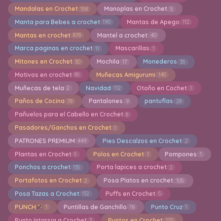
Mandalas en Crochet
Manoplas en Crochet
158
5
Manta para Bebes a crochet
Mantas de Apego
190
112
Mantas en crochet
Mantel a crochet
878
40
Marca paginas en crochet
Mascarillas
11
1
Mitones en Crochet
Mochila
Monederos
30
17
35
Motivos en crochet
Muñecas Amigurumi
85
145
Muñecas de tela
Navidad
Otoño en Cochet
2
112
1
Paños de Cocina
Pantalones
pantuflas
78
9
28
Pañuelos para el Cabello en Crochet
8
Pasadores/Ganchos en Crochet
1
PATRONES PREMIUM
Pies Descalzos en Crochet
449
2
Plantas en Crochet
Polos en Crochet
Pompones
5
1
1
Ponchos a crochet
Porta lapices a crochet
135
2
Portafotos en Crochet
Posa Platos en crochet
2
105
Posa Tazas a Crochet
Puffs en Crochet
132
5
PUNCH
Puntillas de Ganchillo
Punto Cruz
1
16
1
Punto Intarsia a Crochet
Puntos en Crochet
3
125