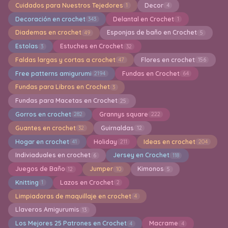
Cuidados para Nuestros Tejedores
Decor
1
4
Decoración en crochet
Delantal en Crochet
343
1
Diademas en crochet
Esponjas de baño en Crochet
49
5
Estolas
Estuches en Crochet
3
32
Faldas largas y cortas a crochet
Flores en crochet
47
156
Free patterns amigurumi
Fundas en Crochet
2194
64
Fundas para Libros en Crochet
3
Fundas para Macetas en Crochet
25
Gorros en crochet
Grannys square
282
222
Guantes en crochet
Guirnaldas
32
12
Hogar en crochet
Holiday
Ideas en crochet
41
211
204
Indiviaduales en crochet
Jersey en Crochet
6
118
Juegos de Baño
Jumper
Kimonos
12
10
5
Knitting
Lazos en Crochet
1
2
Limpiadoras de maquillaje en crochet
4
Llaveros Amigurumis
13
Los Mejores 25 Patrones en Crochet
Macrame
4
4