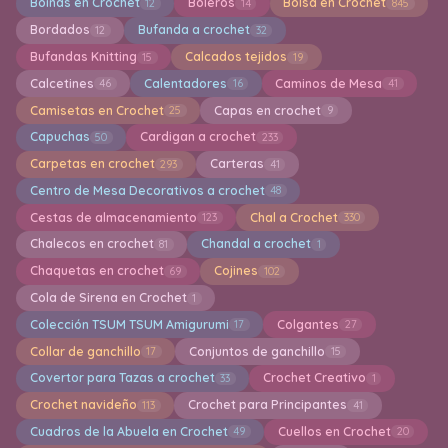
Boinas en Crochet
Boleros
Bolsa en Crochet
12
14
845
Bordados
Bufanda a crochet
12
32
Bufandas Knitting
Calcados tejidos
15
19
Calcetines
Calentadores
Caminos de Mesa
46
16
41
Camisetas en Crochet
Capas en crochet
25
9
Capuchas
Cardigan a crochet
50
233
Carpetas en crochet
Carteras
293
41
Centro de Mesa Decorativos a crochet
48
Cestas de almacenamiento
Chal a Crochet
123
330
Chalecos en crochet
Chandal a crochet
81
1
Chaquetas en crochet
Cojines
69
102
Cola de Sirena en Crochet
1
Colección TSUM TSUM Amigurumi
Colgantes
17
27
Collar de ganchillo
Conjuntos de ganchillo
17
15
Covertor para Tazas a crochet
Crochet Creativo
33
1
Crochet navideño
Crochet para Principantes
113
41
Cuadros de la Abuela en Crochet
Cuellos en Crochet
49
20