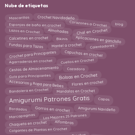
Nube de etiquetas
Crochet Navidadeño
Mascarillas
Corazones a Crochet
Esponjas de baño en crochet
blog
Chal en Crochet
Lazos en Crochet
Almohadas
Aplicaciones en ganchillo
Calcetines en crochet
Bikinis
Mantel a crochet
Fundas para Tazas
Calentadores
Capuchas en crochet
Crochet para Principantes
Cuellos en Crochet
Agarraderas en crochet
Cestas de Almacenamiento
Cazadora
Bolsas en Crochet
Guía para Principiantes
Accesorios y Ropa para Bebes
Flores en crochet
Bandolera en Crochet
Mandalas en Crochet
Amigurumi Patrones Gratis
Capas
Gorros en crochet
Amigurumi Navideño
Bordados
Los Mejores 25 Patrones
Marcapaginas
Chaqueta en crochet
Alfombras
Colgantes de Plantas en Crochet