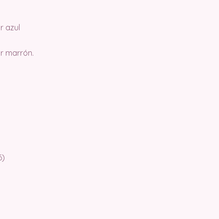
r azul
or marrón.
6)