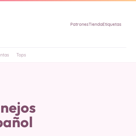
Patrones
Tienda
Etiquetas
ntas
Tops
nejos
pañol