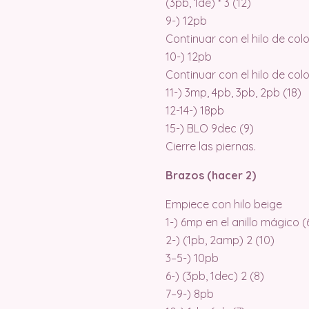
(3pb, 1de) * 3 (12)
9-) 12pb
Continuar con el hilo de colo
10-) 12pb
Continuar con el hilo de col
11-) 3mp, 4pb, 3pb, 2pb (18)
12-14-) 18pb
15-) BLO 9dec (9)
Cierre las piernas.
Brazos (hacer 2)
Empiece con hilo beige
1-) 6mp en el anillo mágico (
2-) (1pb, 2amp) 2 (10)
3–5-) 10pb
6-) (3pb, 1dec) 2 (8)
7–9-) 8pb