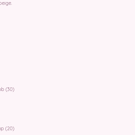
beige.
pb (30)
mp (20)