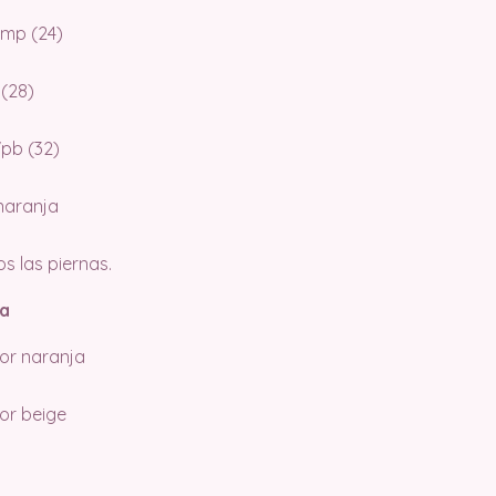
5mp (24)
 (28)
7pb (32)
 naranja
os las piernas.
ha
lor naranja
lor beige