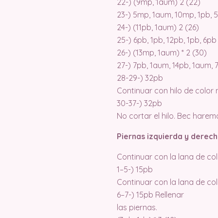
22-) (9mp, 1aum) 2 (22)
23-) 5mp, 1aum, 10mp, 1pb, 
24-) (11pb, 1aum) 2 (26)
25-) 6pb, 1pb, 12pb, 1pb, 6pb
26-) (13mp, 1aum) * 2 (30)
27-) 7pb, 1aum, 14pb, 1aum, 
28-29-) 32pb
Continuar con hilo de color
30-37-) 32pb
No cortar el hilo. Bec harem
Piernas izquierda y derec
Continuar con la lana de co
1–5-) 15pb
Continuar con la lana de co
6–7-) 15pb Rellenar
las piernas.