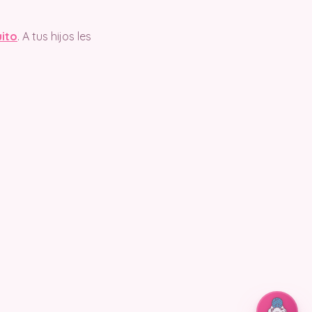
uito
. A tus hijos les