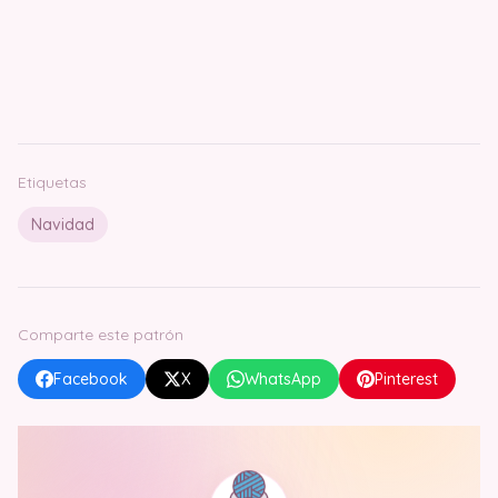
Etiquetas
Navidad
Comparte este patrón
Facebook
X
WhatsApp
Pinterest