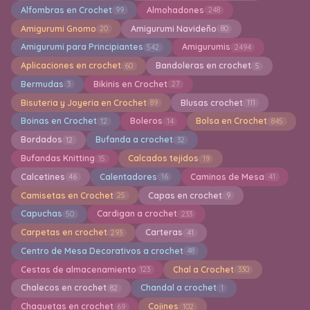
Alfombras en Crochet
Almohadones
99
248
Amigurumi Gnomo
Amigurumi Navideño
20
80
Amigurumi para Principiantes
Amigurumis
542
2494
Aplicaciones en crochet
Bandoleras en crochet
60
5
Bermudas
Bikinis en Crochet
3
27
Bisuteria y Joyeria en Crochet
Blusas crochet
89
111
Boinas en Crochet
Boleros
Bolsa en Crochet
12
14
845
Bordados
Bufanda a crochet
12
32
Bufandas Knitting
Calcados tejidos
15
19
Calcetines
Calentadores
Caminos de Mesa
46
16
41
Camisetas en Crochet
Capas en crochet
25
9
Capuchas
Cardigan a crochet
50
233
Carpetas en crochet
Carteras
293
41
Centro de Mesa Decorativos a crochet
48
Cestas de almacenamiento
Chal a Crochet
123
330
Chalecos en crochet
Chandal a crochet
82
1
Chaquetas en crochet
Cojines
69
102