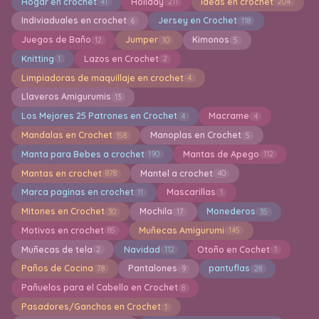
Hogar en crochet
Holiday
Ideas en crochet
41
211
204
Indiviaduales en crochet
Jersey en Crochet
6
118
Juegos de Baño
Jumper
Kimonos
12
10
5
Knitting
Lazos en Crochet
1
2
Limpiadoras de maquillaje en crochet
4
Llaveros Amigurumis
13
Los Mejores 25 Patrones en Crochet
Macrame
4
4
Mandalas en Crochet
Manoplas en Crochet
158
5
Manta para Bebes a crochet
Mantas de Apego
190
112
Mantas en crochet
Mantel a crochet
878
40
Marca paginas en crochet
Mascarillas
11
1
Mitones en Crochet
Mochila
Monederos
30
17
35
Motivos en crochet
Muñecas Amigurumi
85
145
Muñecas de tela
Navidad
Otoño en Cochet
2
112
1
Paños de Cocina
Pantalones
pantuflas
78
9
28
Pañuelos para el Cabello en Crochet
8
Pasadores/Ganchos en Crochet
1