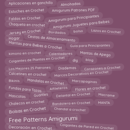
Almohadas
Aplicaciones en ganchillo
Estuches en Crochet
Amigurumi Patrones PDF
Amigurumi para Principiantes
Faldas en Crochet
Amigurumi Juguetes para Bebes
Chaqueta en crochet
Lazos en Crochet
Jersey en Crochet
bolso
Bordados
Cestas de Almacenamiento
Hogar
Mantas para Bebes a Crochet
Guía para Principiantes
Mantas de Apego
kimono en crochet
Calentadores
Colgantes de Plantas en Crochet
blog
diy
Corazones a Crochet
Los Mejores 25 Patrones
Diademas
Marcos Decorativos en Crochet
Calcetines en crochet
Mandalas en Crochet
Bikinis
Marcapaginas
Fundas para Tazas
Flores en crochet
Alfileteros
Macrame
Delantal en Crochet
Mascotas
Guantes
Bandolera en Crochet
Chalecos en crochet
MANTA
Chandal a crochet
Bolsas en Crochet
Free Patterns Amigurumi
Colgantes de Pared en Crochet
Decoración en Crochet