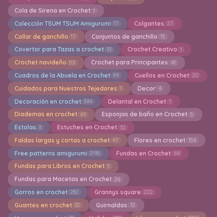
Cola de Sirena en Crochet
1
Colección TSUM TSUM Amigurumi
Colgantes
17
27
Collar de ganchillo
Conjuntos de ganchillo
17
15
Covertor para Tazas a crochet
Crochet Creativo
33
1
Crochet navideño
Crochet para Principantes
113
41
Cuadros de la Abuela en Crochet
Cuellos en Crochet
49
20
Cuidados para Nuestros Tejedores
Decor
1
4
Decoración en crochet
Delantal en Crochet
344
1
Diademas en crochet
Esponjas de baño en Crochet
49
5
Estolas
Estuches en Crochet
3
32
Faldas largas y cortas a crochet
Flores en crochet
47
156
Free patterns amigurumi
Fundas en Crochet
2195
64
Fundas para Libros en Crochet
3
Fundas para Macetas en Crochet
26
Gorros en crochet
Grannys square
282
222
Guantes en crochet
Guirnaldas
32
12