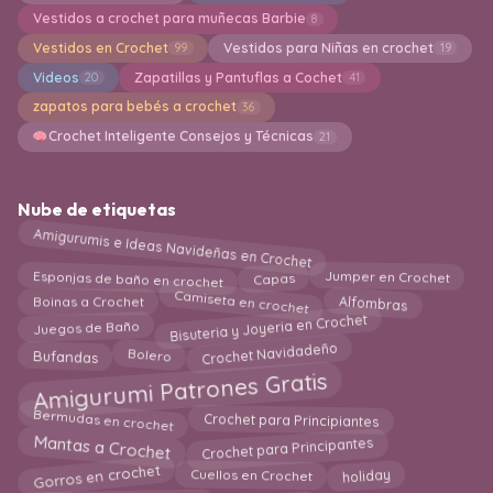
Vestidos a crochet para muñecas Barbie
8
Vestidos en Crochet
Vestidos para Niñas en crochet
99
19
Videos
Zapatillas y Pantuflas a Cochet
20
41
zapatos para bebés a crochet
36
Crochet Inteligente Consejos y Técnicas
21
Nube de etiquetas
Amigurumis e Ideas Navideñas en Crochet
Esponjas de baño en crochet
Jumper en Crochet
Capas
Camiseta en crochet
Alfombras
Boinas a Crochet
Bisuteria y Joyeria en Crochet
Juegos de Baño
Crochet Navidadeño
Bolero
Bufandas
Amigurumi Patrones Gratis
Bermudas en crochet
Crochet para Principiantes
Crochet para Principantes
Mantas a Crochet
Gorros en crochet
Cuellos en Crochet
holiday