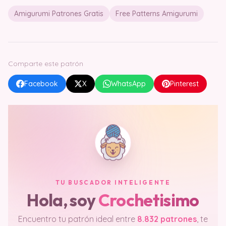
Amigurumi Patrones Gratis
Free Patterns Amigurumi
Comparte este patrón
Facebook
X
WhatsApp
Pinterest
TU BUSCADOR INTELIGENTE
Hola, soy
Crochetisimo
Encuentro tu patrón ideal entre
8.832 patrones
, te