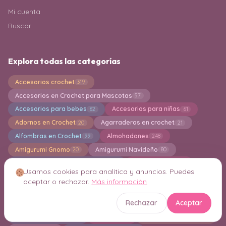
Mi cuenta
Buscar
Explora todas las categorías
Accesorios crochet
319
Accesorios en Crochet para Mascotas
57
Accesorios para bebes
Accesorios para niñas
62
61
Adornos en Crochet
Agarraderas en crochet
20
21
Alfombras en Crochet
Almohadones
99
248
Amigurumi Gnomo
Amigurumi Navideño
20
80
Amigurumi para Principiantes
Amigurumis
542
2494
Usamos cookies para analítica y anuncios. Puedes
Aplicaciones en crochet
Bandoleras en crochet
60
5
aceptar o rechazar.
Más información
Bermudas
Bikinis en Crochet
3
27
Rechazar
Aceptar
Bisuteria y Joyeria en Crochet
Blusas crochet
89
111
Boinas en Crochet
Boleros
Bolsa en Crochet
12
14
844