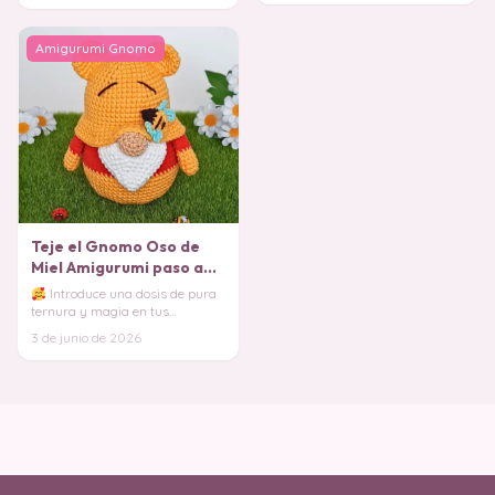
Amigurumi Gnomo
Teje el Gnomo Oso de
Miel Amigurumi paso a
paso (Patrón Gratis)
Introduce una dosis de pura
ternura y magia en tus
proyectos con este entrañable
3 de junio de 2026
diseño que fusion