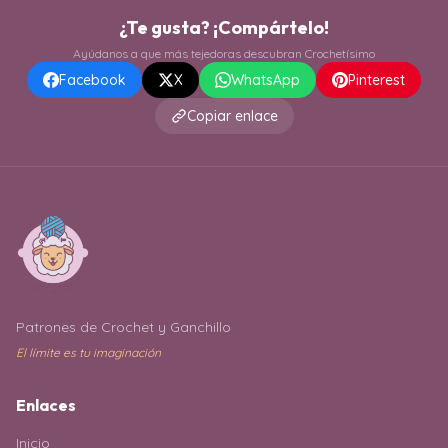
¿Te gusta? ¡Compártelo!
Ayúdanos a que más tejedoras descubran Crochetísimo
Facebook
X
WhatsApp
Pinterest
Copiar enlace
Patrones de Crochet y Ganchillo
El límite es tu imaginación
Enlaces
Inicio