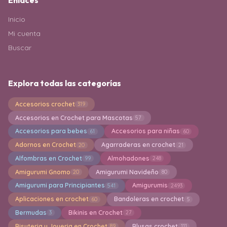
Enlaces
Inicio
Mi cuenta
Buscar
Explora todas las categorías
Accesorios crochet
319
Accesorios en Crochet para Mascotas
57
Accesorios para bebes
Accesorios para niñas
61
60
Adornos en Crochet
Agarraderas en crochet
20
21
Alfombras en Crochet
Almohadones
99
248
Amigurumi Gnomo
Amigurumi Navideño
20
80
Amigurumi para Principiantes
Amigurumis
541
2493
Aplicaciones en crochet
Bandoleras en crochet
60
5
Bermudas
Bikinis en Crochet
3
27
Bisuteria y Joyeria en Crochet
Blusas crochet
89
111