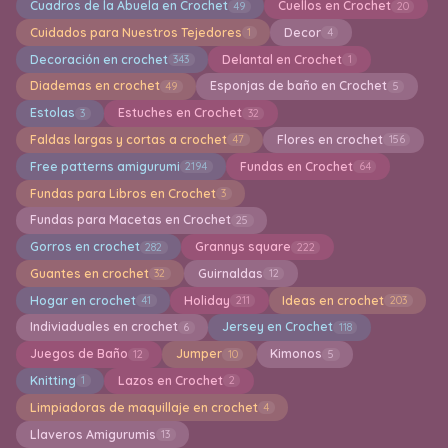
Cuadros de la Abuela en Crochet
Cuellos en Crochet
49
20
Cuidados para Nuestros Tejedores
Decor
1
4
Decoración en crochet
Delantal en Crochet
343
1
Diademas en crochet
Esponjas de baño en Crochet
49
5
Estolas
Estuches en Crochet
3
32
Faldas largas y cortas a crochet
Flores en crochet
47
156
Free patterns amigurumi
Fundas en Crochet
2194
64
Fundas para Libros en Crochet
3
Fundas para Macetas en Crochet
25
Gorros en crochet
Grannys square
282
222
Guantes en crochet
Guirnaldas
32
12
Hogar en crochet
Holiday
Ideas en crochet
41
211
203
Indiviaduales en crochet
Jersey en Crochet
6
118
Juegos de Baño
Jumper
Kimonos
12
10
5
Knitting
Lazos en Crochet
1
2
Limpiadoras de maquillaje en crochet
4
Llaveros Amigurumis
13