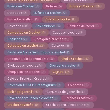
Boinas en Crochet
Boleros
Bolsa en Crochet
12
14
845
Bordados
Bufanda a crochet
12
32
Bufandas Knitting
Calcados tejidos
15
19
Calcetines
Calentadores
Caminos de Mesa
46
16
41
Camisetas en Crochet
Capas en crochet
25
9
Capuchas
Cardigan a crochet
50
233
Carpetas en crochet
Carteras
293
41
Centro de Mesa Decorativos a crochet
48
Cestas de almacenamiento
Chal a Crochet
123
330
Chalecos en crochet
Chandal a crochet
81
1
Chaquetas en crochet
Cojines
69
102
Cola de Sirena en Crochet
1
Colección TSUM TSUM Amigurumi
Colgantes
17
27
Collar de ganchillo
Conjuntos de ganchillo
17
15
Covertor para Tazas a crochet
Crochet Creativo
33
1
Crochet navideño
Crochet para Principantes
113
41