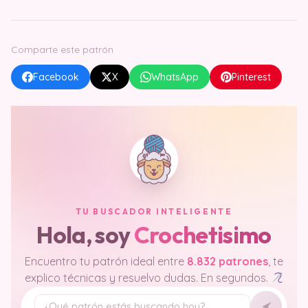
Comparte este patrón
Facebook
X
WhatsApp
Pinterest
TU BUSCADOR INTELIGENTE
Hola, soy
Crochetisimo
Encuentro tu patrón ideal entre
8.832 patrones
, te
explico técnicas y resuelvo dudas. En segundos.