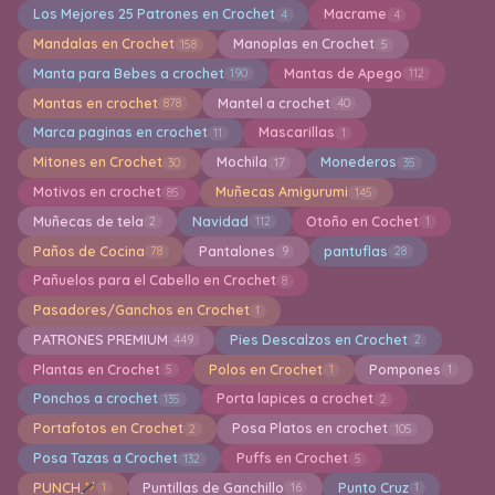
Los Mejores 25 Patrones en Crochet
Macrame
4
4
Mandalas en Crochet
Manoplas en Crochet
158
5
Manta para Bebes a crochet
Mantas de Apego
190
112
Mantas en crochet
Mantel a crochet
878
40
Marca paginas en crochet
Mascarillas
11
1
Mitones en Crochet
Mochila
Monederos
30
17
35
Motivos en crochet
Muñecas Amigurumi
85
145
Muñecas de tela
Navidad
Otoño en Cochet
2
112
1
Paños de Cocina
Pantalones
pantuflas
78
9
28
Pañuelos para el Cabello en Crochet
8
Pasadores/Ganchos en Crochet
1
PATRONES PREMIUM
Pies Descalzos en Crochet
449
2
Plantas en Crochet
Polos en Crochet
Pompones
5
1
1
Ponchos a crochet
Porta lapices a crochet
135
2
Portafotos en Crochet
Posa Platos en crochet
2
105
Posa Tazas a Crochet
Puffs en Crochet
132
5
PUNCH
Puntillas de Ganchillo
Punto Cruz
1
16
1