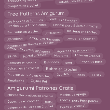
Accesorios y Ropa para Bebes
Chaqueta en crochet
Free Patterns Amigurumi
Cuellos en Crochet
Los Mejores 25 Patrones
Crochet para Principiantes
Mantas para Bebes a Crochet
Bisutería en Crochet
Bermudas en crochet
Alfileteros
Amigurumi Navideño
Jumper en Crochet
Alfombras
Colgantes de Plantas en Crochet
Amigurumi para Principiantes
Agarraderas en crochet
Mantel a crochet
Lazos en Crochet
Macrame
Bikinis
Camiseta en crochet
Bufandas
Juegos de Baño
blog
Bolsas en Crochet
Calcetines en crochet
Esponjas de baño en crochet
Capas
Bolero
Guantes
Almohadas
Cojines Puf
Amigurumi Patrones Gratis
Marcos Decorativos en Crochet
Mantas de Apego
Crochet para Principantes
bolso
Capuchas en crochet
Colgantes de Pared en Crochet
Flores en crochet