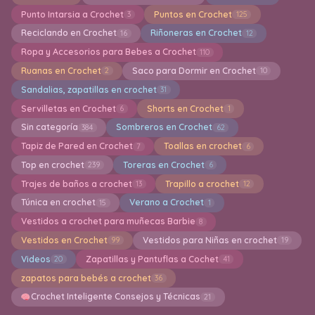
Punto Intarsia a Crochet
Puntos en Crochet
3
125
Reciclando en Crochet
Riñoneras en Crochet
16
12
Ropa y Accesorios para Bebes a Crochet
110
Ruanas en Crochet
Saco para Dormir en Crochet
2
10
Sandalias, zapatillas en crochet
31
Servilletas en Crochet
Shorts en Crochet
6
1
Sin categoría
Sombreros en Crochet
384
62
Tapiz de Pared en Crochet
Toallas en crochet
7
6
Top en crochet
Toreras en Crochet
239
6
Trajes de baños a crochet
Trapillo a crochet
13
12
Túnica en crochet
Verano a Crochet
15
1
Vestidos a crochet para muñecas Barbie
8
Vestidos en Crochet
Vestidos para Niñas en crochet
99
19
Videos
Zapatillas y Pantuflas a Cochet
20
41
zapatos para bebés a crochet
36
Crochet Inteligente Consejos y Técnicas
21