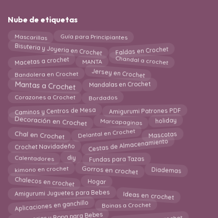
Nube de etiquetas
Guía para Principiantes
Mascarillas
Bisuteria y Joyeria en Crochet
Faldas en Crochet
Chandal a crochet
Macetas a crochet
MANTA
Jersey en Crochet
Bandolera en Crochet
Mantas a Crochet
Mandalas en Crochet
Corazones a Crochet
Bordados
Caminos y Centros de Mesa
Amigurumi Patrones PDF
Marcapaginas
Decoración en Crochet
holiday
Mascotas
Delantal en Crochet
Chal en Crochet
Cestas de Almacenamiento
Crochet Navidadeño
Fundas para Tazas
Calentadores
diy
Gorros en crochet
kimono en crochet
Diademas
Chalecos en crochet
Hogar
Ideas en crochet
Amigurumi Juguetes para Bebes
Aplicaciones en ganchillo
Boinas a Crochet
Individuales en crochet