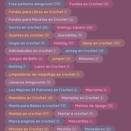
Free patterns amigurumi
Fundas en Crochet
2191
64
Fundas para Libros en Crochet
3
Fundas para Macetas en Crochet
26
Gorros en crochet
Grannys square
280
220
Guantes en crochet
Guirnaldas
32
12
Hogar en crochet
Holiday
Ideas en crochet
41
211
204
Indiviaduales en crochet
Jersey en Crochet
7
118
Juegos de Baño
Jumper
Kimonos
12
10
5
Knitting
Lazos en Crochet
1
2
Limpiadoras de maquillaje en crochet
4
Llaveros Amigurumis
10
Los Mejores 25 Patrones en Crochet
Macrame
4
4
Mandalas en Crochet
Manoplas en Crochet
158
5
Manta para Bebes a crochet
Mantas de Apego
190
112
Mantas en crochet
Mantel a crochet
877
41
Marca paginas en crochet
Mascarillas
11
1
Mitones en Crochet
Mochila
Monederos
30
17
35