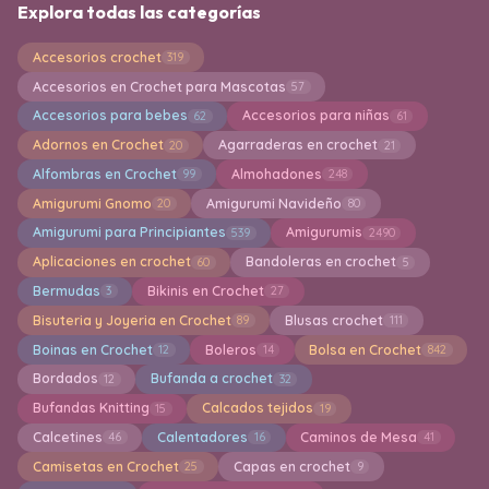
Explora todas las categorías
Accesorios crochet
319
Accesorios en Crochet para Mascotas
57
Accesorios para bebes
Accesorios para niñas
62
61
Adornos en Crochet
Agarraderas en crochet
20
21
Alfombras en Crochet
Almohadones
99
248
Amigurumi Gnomo
Amigurumi Navideño
20
80
Amigurumi para Principiantes
Amigurumis
539
2490
Aplicaciones en crochet
Bandoleras en crochet
60
5
Bermudas
Bikinis en Crochet
3
27
Bisuteria y Joyeria en Crochet
Blusas crochet
89
111
Boinas en Crochet
Boleros
Bolsa en Crochet
12
14
842
Bordados
Bufanda a crochet
12
32
Bufandas Knitting
Calcados tejidos
15
19
Calcetines
Calentadores
Caminos de Mesa
46
16
41
Camisetas en Crochet
Capas en crochet
25
9