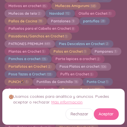
Motivos en crochet
Muñecas Amigurumi
85
143
Muñecas de tela
Navidad
Otoño en Cochet
2
112
1
Paños de Cocina
Pantalones
pantuflas
78
9
28
Pañuelos para el Cabello en Crochet
8
Pasadores/Ganchos en Crochet
1
PATRONES PREMIUM
Pies Descalzos en Crochet
449
2
Plantas en Crochet
Polos en Crochet
Pompones
5
1
1
Ponchos a crochet
Porta lapices a crochet
135
2
Portafotos en Crochet
Posa Platos en crochet
2
106
Posa Tazas a Crochet
Puffs en Crochet
133
5
PUNCH
Puntillas de Ganchillo
Punto Cruz
1
16
1
Punto Intarsia a Crochet
Puntos en Crochet
3
125
Usamos cookies para analítica y anuncios. Puedes
Reciclando en Crochet
Riñoneras en Crochet
16
12
aceptar o rechazar.
Más información
Ropa y Accesorios para Bebes a Crochet
111
Ruanas en Crochet
Saco para Dormir en Crochet
2
10
Rechazar
Aceptar
Sandalias, zapatillas en crochet
31