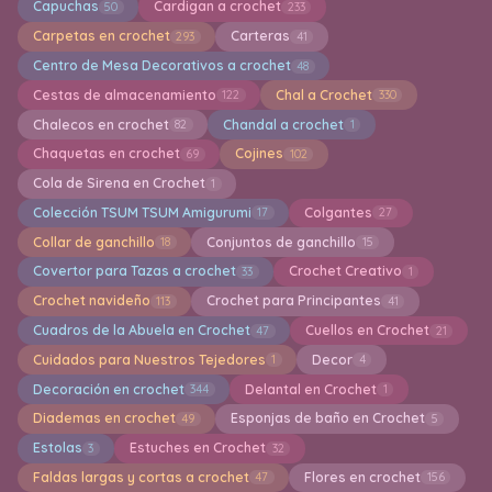
Capuchas
Cardigan a crochet
50
233
Carpetas en crochet
Carteras
293
41
Centro de Mesa Decorativos a crochet
48
Cestas de almacenamiento
Chal a Crochet
122
330
Chalecos en crochet
Chandal a crochet
82
1
Chaquetas en crochet
Cojines
69
102
Cola de Sirena en Crochet
1
Colección TSUM TSUM Amigurumi
Colgantes
17
27
Collar de ganchillo
Conjuntos de ganchillo
18
15
Covertor para Tazas a crochet
Crochet Creativo
33
1
Crochet navideño
Crochet para Principantes
113
41
Cuadros de la Abuela en Crochet
Cuellos en Crochet
47
21
Cuidados para Nuestros Tejedores
Decor
1
4
Decoración en crochet
Delantal en Crochet
344
1
Diademas en crochet
Esponjas de baño en Crochet
49
5
Estolas
Estuches en Crochet
3
32
Faldas largas y cortas a crochet
Flores en crochet
47
156