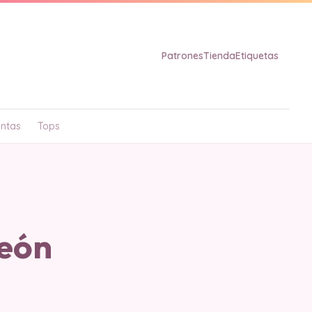
Patrones
Tienda
Etiquetas
ntas
Tops
eón