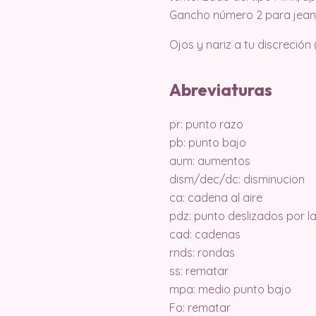
Gancho número 2 para jeans 
Ojos y nariz a tu discreción
Abreviaturas
pr: punto razo
pb: punto bajo
aum: aumentos
dism/dec/dc: disminucion
ca: cadena al aire
pdz: punto deslizados por 
cad: cadenas
rnds: rondas
ss: rematar
mpa: medio punto bajo
Fo: rematar