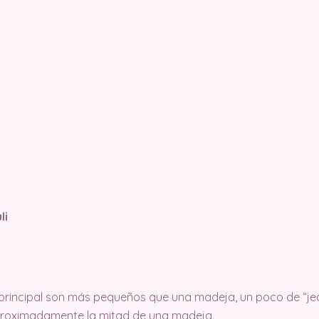
li
r principal son más pequeños que una madeja, un poco de “jea
 aproximadamente la mitad de una madeja.