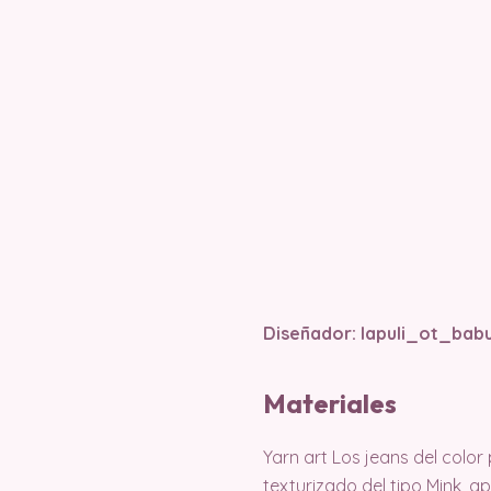
Diseñador: lapuli_ot_babu
Materiales
Yarn art Los jeans del colo
texturizado del tipo Mink,