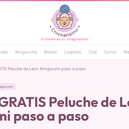
El límite es tu imaginación
atis
Amigurumis
Bolsas
Carpetas
Chal
Gorros
Ma
IS Peluche de León Amigurumi paso a paso
igurumi
RATIS Peluche de L
i paso a paso