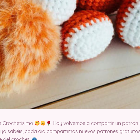
e Crochetisimo
Hoy volvemos a compartir un patrón 
 ya sabéis, cada día compartimos nuevos patrones gratuitos
te del crochet