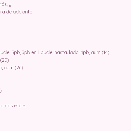
rás, y
ebra de adelante
ucle: 5pb, 3pb en 1 bucle, hasta. lado: 4pb, aum (14)
 (20)
pb, aum (26)
)
namos el pie.