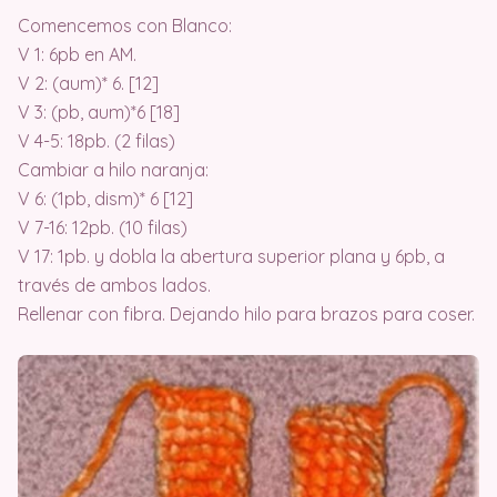
Comencemos con Blanco:
V 1: 6pb en AM.
V 2: (aum)* 6. [12]
V 3: (pb, aum)*6 [18]
V 4-5: 18pb. (2 filas)
Cambiar a hilo naranja:
V 6: (1pb, dism)* 6 [12]
V 7-16: 12pb. (10 filas)
V 17: 1pb. y dobla la abertura superior plana y 6pb, a
través de ambos lados.
Rellenar con fibra. Dejando hilo para brazos para coser.