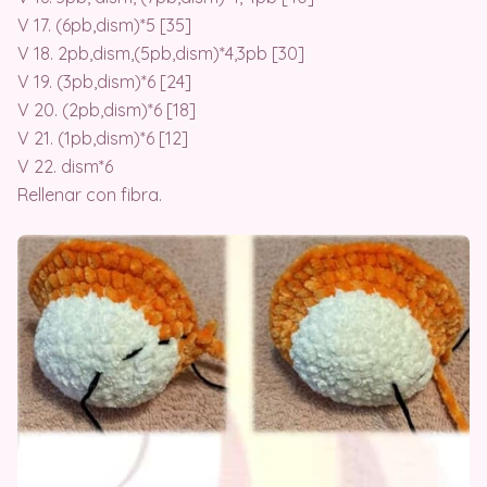
V 17. (6pb,dism)*5 [35]
V 18. 2pb,dism,(5pb,dism)*4,3pb [30]
V 19. (3pb,dism)*6 [24]
V 20. (2pb,dism)*6 [18]
V 21. (1pb,dism)*6 [12]
V 22. dism*6
Rellenar con fibra.