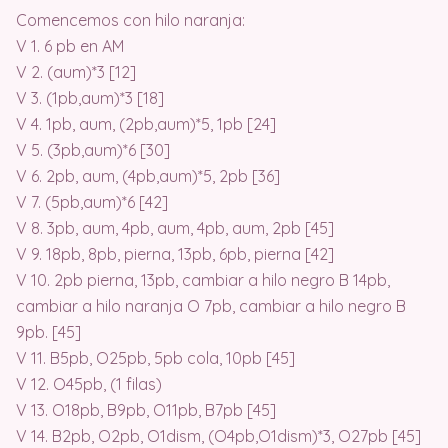
Comencemos con hilo naranja:
V 1. 6 pb en AM
V 2. (aum)*3 [12]
V 3. (1pb,aum)*3 [18]
V 4. 1pb, aum, (2pb,aum)*5, 1pb [24]
V 5. (3pb,aum)*6 [30]
V 6. 2pb, aum, (4pb,aum)*5, 2pb [36]
V 7. (5pb,aum)*6 [42]
V 8. 3pb, aum, 4pb, aum, 4pb, aum, 2pb [45]
V 9. 18pb, 8pb, pierna, 13pb, 6pb, pierna [42]
V 10. 2pb pierna, 13pb, cambiar a hilo negro B 14pb,
cambiar a hilo naranja O 7pb, cambiar a hilo negro B
9pb. [45]
V 11. B5pb, O25pb, 5pb cola, 10pb [45]
V 12. O45pb, (1 filas)
V 13. O18pb, B9pb, O11pb, B7pb [45]
V 14. B2pb, O2pb, O1dism, (O4pb,O1dism)*3, O27pb [45]