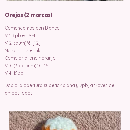
Orejas (2 marcas)
Comencemos con Blanco:
V 1: 6pb en AM.
V 2: (aum)*6. [12]
No rompas el hilo.
Cambiar a lana naranja:
V 3: (3pb, aum)*3. [15]
V 4: 15pb.
Dobla la abertura superior plana y 7pb, a través de
ambos lados.