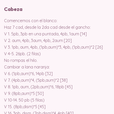
Cabeza
Comencemos con el blanco:
Haz 7 cad, desde la 2da cad desde el gancho:
V 1. 5pb, 3pb en una puntada, 4pb, 1aum [14]
V 2. aum, 4pb, 3aum, 4pb, 2aum [20]
V 3. 1pb, aum, 4pb, (1pb,aum)*3, 4pb, (1pb,aum)*2 [26]
V 4-5. 26pb. (2 filas)
No rompas el hilo.
Cambiar a lana naranja:
V 6. (1pb,aum)*6, 14pb [32]
V 7. (4pb,aum)*4, (5pb,aum)*2 [38]
V 8. 1pb, aum, (2pb,aum)*6, 18pb [45]
V 9. (8pb,aum)*5 [50]
V 10-14. 50 pb (5 filas)
V 15. (8pb,dism)*5 [45]
V 16. 3pb, dism, (7pb,dism)*4, 4pb [40]