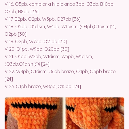
V 16. O5pb, cambiar a hilo blanco 3pb, O3pb, B10pb,
O7pb, B8pb [36]
V 17. B2pb, O2pb, W5pb, O27pb [36]
V 18. O2pb, O1dism, W4pb, W1dism, (O4pb,O1dism)*4,
O2pb [30]
V 19. O2pb, W7pb, O21pb [30]
V 20. O1pb, W9pb, O20pb [30]
V 21. O1pb, W2pb, W1dism, W3pb, W1dism,
(O3pb,O1dism)*4 [24]
V 22. W8pb, O1dism, O6pb brazo, O4pb, O5pb brazo
[24]
V 23. O1pb brazo, W8pb, O15pb [24]