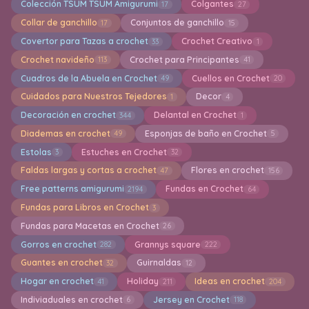
Colección TSUM TSUM Amigurumi
Colgantes
17
27
Collar de ganchillo
Conjuntos de ganchillo
17
15
Covertor para Tazas a crochet
Crochet Creativo
33
1
Crochet navideño
Crochet para Principantes
113
41
Cuadros de la Abuela en Crochet
Cuellos en Crochet
49
20
Cuidados para Nuestros Tejedores
Decor
1
4
Decoración en crochet
Delantal en Crochet
344
1
Diademas en crochet
Esponjas de baño en Crochet
49
5
Estolas
Estuches en Crochet
3
32
Faldas largas y cortas a crochet
Flores en crochet
47
156
Free patterns amigurumi
Fundas en Crochet
2194
64
Fundas para Libros en Crochet
3
Fundas para Macetas en Crochet
26
Gorros en crochet
Grannys square
282
222
Guantes en crochet
Guirnaldas
32
12
Hogar en crochet
Holiday
Ideas en crochet
41
211
204
Indiviaduales en crochet
Jersey en Crochet
6
118