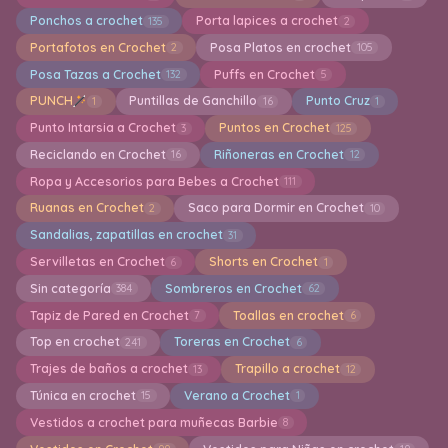
Ponchos a crochet
Porta lapices a crochet
135
2
Portafotos en Crochet
Posa Platos en crochet
2
105
Posa Tazas a Crochet
Puffs en Crochet
132
5
PUNCH
Puntillas de Ganchillo
Punto Cruz
1
16
1
Punto Intarsia a Crochet
Puntos en Crochet
3
125
Reciclando en Crochet
Riñoneras en Crochet
16
12
Ropa y Accesorios para Bebes a Crochet
111
Ruanas en Crochet
Saco para Dormir en Crochet
2
10
Sandalias, zapatillas en crochet
31
Servilletas en Crochet
Shorts en Crochet
6
1
Sin categoría
Sombreros en Crochet
384
62
Tapiz de Pared en Crochet
Toallas en crochet
7
6
Top en crochet
Toreras en Crochet
241
6
Trajes de baños a crochet
Trapillo a crochet
13
12
Túnica en crochet
Verano a Crochet
15
1
Vestidos a crochet para muñecas Barbie
8