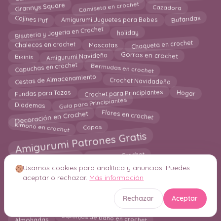
Camiseta en crochet
Grannys Square
Cazadora
Amigurumi Juguetes para Bebes
Bufandas
Cojines Puf
Bisuteria y Joyeria en Crochet
holiday
Chaqueta en crochet
Mascotas
Chalecos en crochet
Bikinis
Amigurumi Navideño
Gorros en crochet
Bermudas en crochet
Capuchas en crochet
Crochet Navidadeño
Cestas de Almacenamiento
Fundas para Tazas
Crochet para Principiantes
Hogar
Guía para Principiantes
Diademas
Decoración en Crochet
Flores en crochet
kimono en crochet
Capas
Amigurumi Patrones Gratis
Mantas a Crochet
Jersey en Crochet
Usamos cookies para analítica y anuncios. Puedes
Accesorios y Ropa para Bebes
Chandal a crochet
aceptar o rechazar.
Más información
Bandolera en Crochet
Marcapaginas
Bolero
Mantas para Bebes a Crochet
Calcetines en crochet
Rechazar
Aceptar
Colgantes de Plantas en Crochet
Boinas a Crochet
Esponjas de baño en crochet
Almohadas