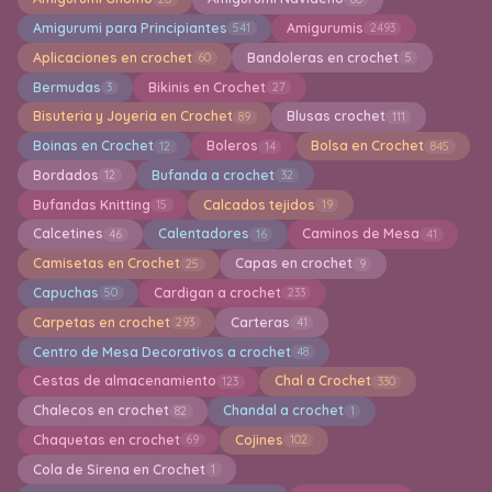
Amigurumi para Principiantes
Amigurumis
541
2493
Aplicaciones en crochet
Bandoleras en crochet
60
5
Bermudas
Bikinis en Crochet
3
27
Bisuteria y Joyeria en Crochet
Blusas crochet
89
111
Boinas en Crochet
Boleros
Bolsa en Crochet
12
14
845
Bordados
Bufanda a crochet
12
32
Bufandas Knitting
Calcados tejidos
15
19
Calcetines
Calentadores
Caminos de Mesa
46
16
41
Camisetas en Crochet
Capas en crochet
25
9
Capuchas
Cardigan a crochet
50
233
Carpetas en crochet
Carteras
293
41
Centro de Mesa Decorativos a crochet
48
Cestas de almacenamiento
Chal a Crochet
123
330
Chalecos en crochet
Chandal a crochet
82
1
Chaquetas en crochet
Cojines
69
102
Cola de Sirena en Crochet
1