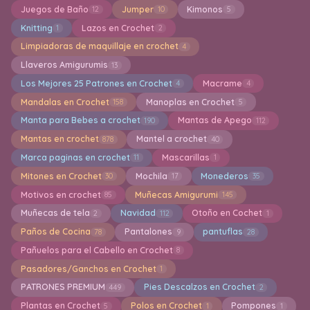
Juegos de Baño
Jumper
Kimonos
12
10
5
Knitting
Lazos en Crochet
1
2
Limpiadoras de maquillaje en crochet
4
Llaveros Amigurumis
13
Los Mejores 25 Patrones en Crochet
Macrame
4
4
Mandalas en Crochet
Manoplas en Crochet
158
5
Manta para Bebes a crochet
Mantas de Apego
190
112
Mantas en crochet
Mantel a crochet
878
40
Marca paginas en crochet
Mascarillas
11
1
Mitones en Crochet
Mochila
Monederos
30
17
35
Motivos en crochet
Muñecas Amigurumi
85
145
Muñecas de tela
Navidad
Otoño en Cochet
2
112
1
Paños de Cocina
Pantalones
pantuflas
78
9
28
Pañuelos para el Cabello en Crochet
8
Pasadores/Ganchos en Crochet
1
PATRONES PREMIUM
Pies Descalzos en Crochet
449
2
Plantas en Crochet
Polos en Crochet
Pompones
5
1
1