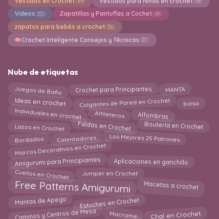
Vestidos en Crochet
Vestidos para Niñas en crochet
99
19
Videos
Zapatillas y Pantuflas a Cochet
20
41
zapatos para bebés a crochet
36
Crochet Inteligente Consejos y Técnicas
21
Nube de etiquetas
Juegos de Baño
Crochet para Principantes
MANTA
Colgantes de Pared en Crochet
Ideas en crochet
bolso
Individuales en crochet
Alfombras
Alfileteros
Lazos en Crochet
Faldas en Crochet
Bisutería en Crochet
Calentadores
Los Mejores 25 Patrones
Bordados
Marcos Decorativos en Crochet
Amigurumi para Principiantes
Aplicaciones en ganchillo
Cuellos en Crochet
Jumper en Crochet
Free Patterns Amigurumi
Macetas a crochet
Estuches en Crochet
Mantas de Apego
Chal en Crochet
Caminos y Centros de Mesa
Macrame