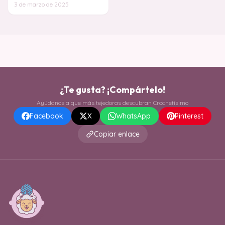
cuentas de madera, logrando un
3 de marzo de 2025
efecto artesa
¿Te gusta? ¡Compártelo!
Ayúdanos a que más tejedoras descubran Crochetísimo
Facebook
X
WhatsApp
Pinterest
Copiar enlace