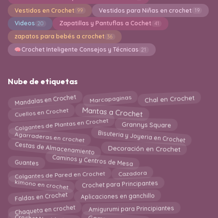
Vestidos en Crochet
Vestidos para Niñas en crochet
99
19
Videos
Zapatillas y Pantuflas a Cochet
20
41
zapatos para bebés a crochet
36
Crochet Inteligente Consejos y Técnicas
21
Nube de etiquetas
Mandalas en Crochet
Marcapaginas
Chal en Crochet
Cuellos en Crochet
Mantas a Crochet
Colgantes de Plantas en Crochet
Grannys Square
Bisuteria y Joyeria en Crochet
Agarraderas en crochet
Cestas de Almacenamiento
Decoración en Crochet
Caminos y Centros de Mesa
Guantes
Cazadora
Colgantes de Pared en Crochet
kimono en crochet
Crochet para Principantes
Faldas en Crochet
Aplicaciones en ganchillo
Chaqueta en crochet
Amigurumi para Principiantes