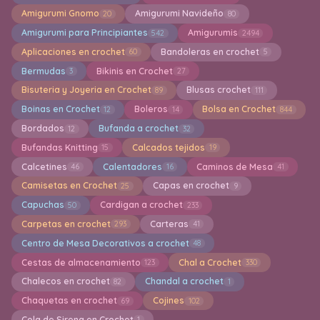
Amigurumi Gnomo
Amigurumi Navideño
20
80
Amigurumi para Principiantes
Amigurumis
542
2494
Aplicaciones en crochet
Bandoleras en crochet
60
5
Bermudas
Bikinis en Crochet
3
27
Bisuteria y Joyeria en Crochet
Blusas crochet
89
111
Boinas en Crochet
Boleros
Bolsa en Crochet
12
14
844
Bordados
Bufanda a crochet
12
32
Bufandas Knitting
Calcados tejidos
15
19
Calcetines
Calentadores
Caminos de Mesa
46
16
41
Camisetas en Crochet
Capas en crochet
25
9
Capuchas
Cardigan a crochet
50
233
Carpetas en crochet
Carteras
293
41
Centro de Mesa Decorativos a crochet
48
Cestas de almacenamiento
Chal a Crochet
123
330
Chalecos en crochet
Chandal a crochet
82
1
Chaquetas en crochet
Cojines
69
102
Cola de Sirena en Crochet
1