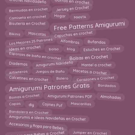
Gorros en crochet
Crochet Navidadeño
Bermudas en crochet
Jersey en Crochet
Camiseta en crochet
Hogar
MANTA
Free Patterns Amigurumi
Bisutería en Crochet
Capuchas en crochet
Bikinis
Mascotas
Los Mejores 25 Patrones
Alfombras
Bufandas
Ideas en crochet
Estuches en Crochet
bolso
blog
Esponjas de baño en crochet
Bolsas en Crochet
Amigurumi Navideño
Diademas
Mantel a crochet
Macetas a crochet
Alfileteros
Juegos de Baño
Calcetines en crochet
Corazones a Crochet
Bolero
Amigurumi Patrones Gratis
Bordados
Boinas a Crochet
Almohadas
Amigurumi Patrones PDF
Cojines Puf
Mascarillas
Capas
diy
Bandolera en Crochet
Amigurumis e Ideas Navideñas en Crochet
Accesorios y Ropa para Bebes
Mantas para Bebes a Crochet
Jumper en Crochet