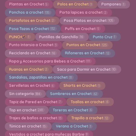
Plantas en Crochet
Polos en Crochet
Pompones
5
1
1
Ponchos a crochet
Porta lapices a crochet
135
2
Portafotos en Crochet
Posa Platos en crochet
2
105
Posa Tazas a Crochet
Puffs en Crochet
132
5
PUNCH
Puntillas de Ganchillo
Punto Cruz
1
16
1
Punto Intarsia a Crochet
Puntos en Crochet
3
125
Reciclando en Crochet
Riñoneras en Crochet
16
12
Ropa y Accesorios para Bebes a Crochet
111
Ruanas en Crochet
Saco para Dormir en Crochet
2
10
Sandalias, zapatillas en crochet
31
Servilletas en Crochet
Shorts en Crochet
6
1
Sin categoría
Sombreros en Crochet
384
62
Tapiz de Pared en Crochet
Toallas en crochet
7
6
Top en crochet
Toreras en Crochet
241
6
Trajes de baños a crochet
Trapillo a crochet
13
12
Túnica en crochet
Verano a Crochet
15
1
Vestidos a crochet para muñecas Barbie
8