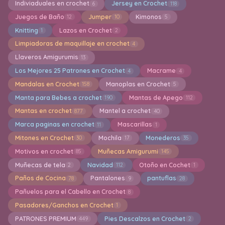
Indiviaduales en crochet
Jersey en Crochet
6
118
Juegos de Baño
Jumper
Kimonos
12
10
5
Knitting
Lazos en Crochet
1
2
Limpiadoras de maquillaje en crochet
4
Llaveros Amigurumis
13
Los Mejores 25 Patrones en Crochet
Macrame
4
4
Mandalas en Crochet
Manoplas en Crochet
158
5
Manta para Bebes a crochet
Mantas de Apego
190
112
Mantas en crochet
Mantel a crochet
877
40
Marca paginas en crochet
Mascarillas
11
1
Mitones en Crochet
Mochila
Monederos
30
17
35
Motivos en crochet
Muñecas Amigurumi
85
145
Muñecas de tela
Navidad
Otoño en Cochet
2
112
1
Paños de Cocina
Pantalones
pantuflas
78
9
28
Pañuelos para el Cabello en Crochet
8
Pasadores/Ganchos en Crochet
1
PATRONES PREMIUM
Pies Descalzos en Crochet
449
2