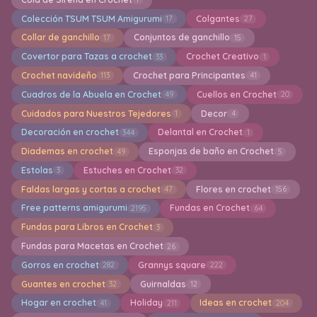
Colección TSUM TSUM Amigurumi
Colgantes
17
27
Collar de ganchillo
Conjuntos de ganchillo
17
15
Covertor para Tazas a crochet
Crochet Creativo
33
1
Crochet navideño
Crochet para Principantes
113
41
Cuadros de la Abuela en Crochet
Cuellos en Crochet
49
20
Cuidados para Nuestros Tejedores
Decor
1
4
Decoración en crochet
Delantal en Crochet
344
1
Diademas en crochet
Esponjas de baño en Crochet
49
5
Estolas
Estuches en Crochet
3
32
Faldas largas y cortas a crochet
Flores en crochet
47
156
Free patterns amigurumi
Fundas en Crochet
2195
64
Fundas para Libros en Crochet
3
Fundas para Macetas en Crochet
26
Gorros en crochet
Grannys square
282
222
Guantes en crochet
Guirnaldas
32
12
Hogar en crochet
Holiday
Ideas en crochet
41
211
204