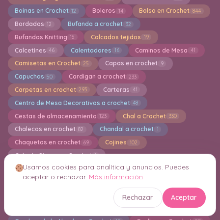
Boinas en Crochet
Boleros
Bolsa en Crochet
12
14
844
Bordados
Bufanda a crochet
12
32
Bufandas Knitting
Calcados tejidos
15
19
Calcetines
Calentadores
Caminos de Mesa
46
16
41
Camisetas en Crochet
Capas en crochet
25
9
Capuchas
Cardigan a crochet
50
233
Carpetas en crochet
Carteras
293
41
Centro de Mesa Decorativos a crochet
48
Cestas de almacenamiento
Chal a Crochet
123
330
Chalecos en crochet
Chandal a crochet
82
1
Chaquetas en crochet
Cojines
69
102
Cola de Sirena en Crochet
1
Usamos cookies para analítica y anuncios. Puedes
Colección TSUM TSUM Amigurumi
Colgantes
17
27
aceptar o rechazar.
Más información
Collar de ganchillo
Conjuntos de ganchillo
17
15
Covertor para Tazas a crochet
Crochet Creativo
33
1
Rechazar
Aceptar
Crochet navideño
Crochet para Principantes
113
41