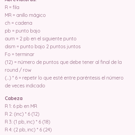
R = fila
MR = anillo mágico
ch = cadena
pb = punto bajo
aum = 2 pb en el siguiente punto
dism = punto bajo 2 puntos juntos
Fo = terminar
(12) = número de puntos que debe tener al final de la
round / row
(…) * 6 = repetir lo que esté entre paréntesis el número
de veces indicado
Cabeza
R 1: 6 pb en MR
R 2: (inc) * 6 (12)
R 3: (1 pb, inc) * 6 (18)
R 4: (2 pb, inc) * 6 (24)