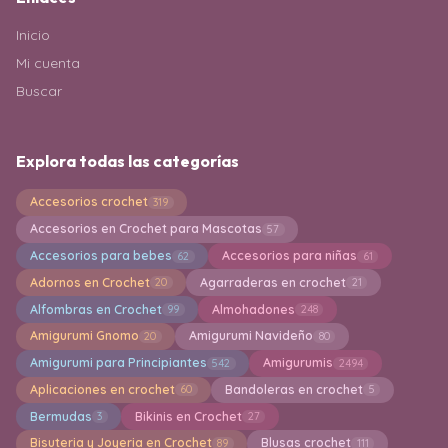
Inicio
Mi cuenta
Buscar
Explora todas las categorías
Accesorios crochet
319
Accesorios en Crochet para Mascotas
57
Accesorios para bebes
Accesorios para niñas
62
61
Adornos en Crochet
Agarraderas en crochet
20
21
Alfombras en Crochet
Almohadones
99
248
Amigurumi Gnomo
Amigurumi Navideño
20
80
Amigurumi para Principiantes
Amigurumis
542
2494
Aplicaciones en crochet
Bandoleras en crochet
60
5
Bermudas
Bikinis en Crochet
3
27
Bisuteria y Joyeria en Crochet
Blusas crochet
89
111