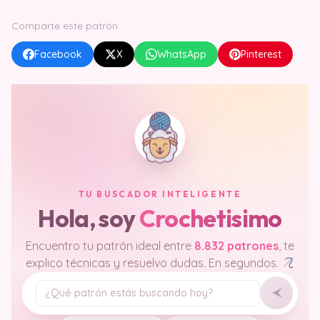
Comparte este patrón
Facebook
X
WhatsApp
Pinterest
TU BUSCADOR INTELIGENTE
Hola, soy
Crochetisimo
Encuentro tu patrón ideal entre
8.832 patrones
, te
explico técnicas y resuelvo dudas. En segundos.
Tu pregunta