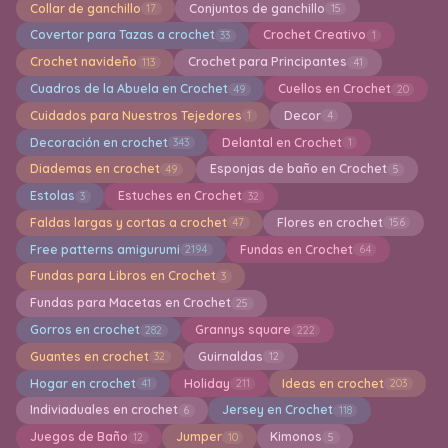
Collar de ganchillo
Conjuntos de ganchillo
17
15
Covertor para Tazas a crochet
Crochet Creativo
33
1
Crochet navideño
Crochet para Principantes
113
41
Cuadros de la Abuela en Crochet
Cuellos en Crochet
49
20
Cuidados para Nuestros Tejedores
Decor
1
4
Decoración en crochet
Delantal en Crochet
343
1
Diademas en crochet
Esponjas de baño en Crochet
49
5
Estolas
Estuches en Crochet
3
32
Faldas largas y cortas a crochet
Flores en crochet
47
156
Free patterns amigurumi
Fundas en Crochet
2194
64
Fundas para Libros en Crochet
3
Fundas para Macetas en Crochet
25
Gorros en crochet
Grannys square
282
222
Guantes en crochet
Guirnaldas
32
12
Hogar en crochet
Holiday
Ideas en crochet
41
211
203
Indiviaduales en crochet
Jersey en Crochet
6
118
Juegos de Baño
Jumper
Kimonos
12
10
5