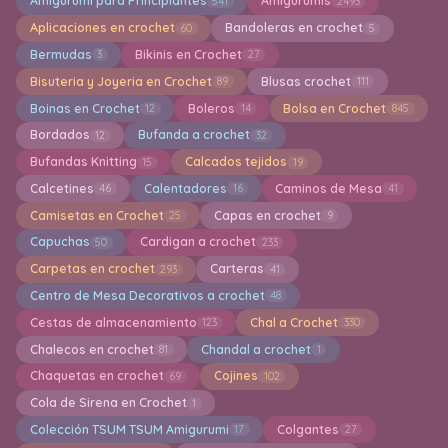
Amigurumi para Principiantes
Amigurumis
541
2493
Aplicaciones en crochet
Bandoleras en crochet
60
5
Bermudas
Bikinis en Crochet
3
27
Bisuteria y Joyeria en Crochet
Blusas crochet
89
111
Boinas en Crochet
Boleros
Bolsa en Crochet
12
14
845
Bordados
Bufanda a crochet
12
32
Bufandas Knitting
Calcados tejidos
15
19
Calcetines
Calentadores
Caminos de Mesa
46
16
41
Camisetas en Crochet
Capas en crochet
25
9
Capuchas
Cardigan a crochet
50
233
Carpetas en crochet
Carteras
293
41
Centro de Mesa Decorativos a crochet
48
Cestas de almacenamiento
Chal a Crochet
123
330
Chalecos en crochet
Chandal a crochet
81
1
Chaquetas en crochet
Cojines
69
102
Cola de Sirena en Crochet
1
Colección TSUM TSUM Amigurumi
Colgantes
17
27