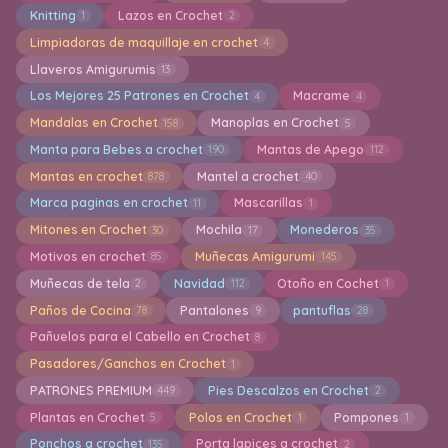
Knitting
Lazos en Crochet
1
2
Limpiadoras de maquillaje en crochet
4
Llaveros Amigurumis
13
Los Mejores 25 Patrones en Crochet
Macrame
4
4
Mandalas en Crochet
Manoplas en Crochet
158
5
Manta para Bebes a crochet
Mantas de Apego
190
112
Mantas en crochet
Mantel a crochet
878
40
Marca paginas en crochet
Mascarillas
11
1
Mitones en Crochet
Mochila
Monederos
30
17
35
Motivos en crochet
Muñecas Amigurumi
85
145
Muñecas de tela
Navidad
Otoño en Cochet
2
112
1
Paños de Cocina
Pantalones
pantuflas
78
9
28
Pañuelos para el Cabello en Crochet
8
Pasadores/Ganchos en Crochet
1
PATRONES PREMIUM
Pies Descalzos en Crochet
449
2
Plantas en Crochet
Polos en Crochet
Pompones
5
1
1
Ponchos a crochet
Porta lapices a crochet
135
2