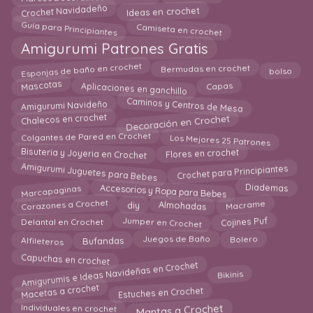
Crochet Navidadeño
Ideas en crochet
Camiseta en crochet
Guía para Principiantes
Amigurumi Patrones Gratis
Esponjas de baño en crochet
Bermudas en crochet
bolso
Aplicaciones en ganchillo
Mascotas
Capas
Caminos y Centros de Mesa
Amigurumi Navideño
Decoración en Crochet
Chalecos en crochet
Los Mejores 25 Patrones
Colgantes de Pared en Crochet
Bisuteria y Joyeria en Crochet
Flores en crochet
Amigurumi Juguetes para Bebes
Crochet para Principiantes
Accesorios y Ropa para Bebes
Marcapaginas
Diademas
Almohadas
diy
Corazones a Crochet
Macrame
Jumper en Crochet
Delantal en Crochet
Cojines Puf
Alfileteros
Bufandas
Juegos de Baño
Bolero
Capuchas en crochet
Amigurumis e Ideas Navideñas en Crochet
Bikinis
Macetas a crochet
Estuches en Crochet
Mantas a Crochet
Individuales en crochet