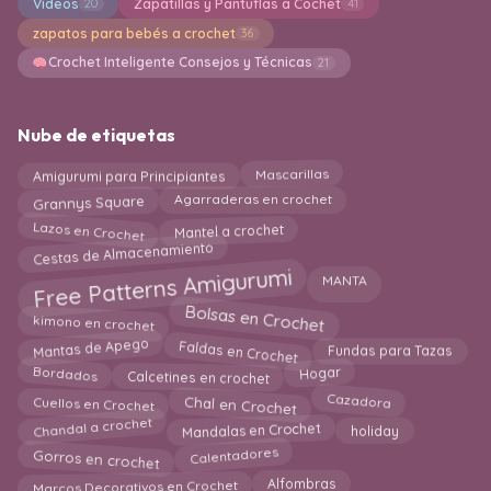
Videos
Zapatillas y Pantuflas a Cochet
20
41
zapatos para bebés a crochet
36
Crochet Inteligente Consejos y Técnicas
21
Nube de etiquetas
Amigurumi para Principiantes
Mascarillas
Grannys Square
Agarraderas en crochet
Mantel a crochet
Lazos en Crochet
Cestas de Almacenamiento
Free Patterns Amigurumi
MANTA
Bolsas en Crochet
kimono en crochet
Faldas en Crochet
Mantas de Apego
Fundas para Tazas
Bordados
Hogar
Calcetines en crochet
Chal en Crochet
Cazadora
Cuellos en Crochet
Chandal a crochet
Mandalas en Crochet
holiday
Gorros en crochet
Calentadores
Marcos Decorativos en Crochet
Alfombras