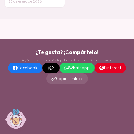
28 de enero de 2026
encantador? Este es
¿Te gusta? ¡Compártelo!
Ayúdanos a que más tejedoras descubran Crochetísimo
Facebook
X
WhatsApp
Pinterest
Copiar enlace