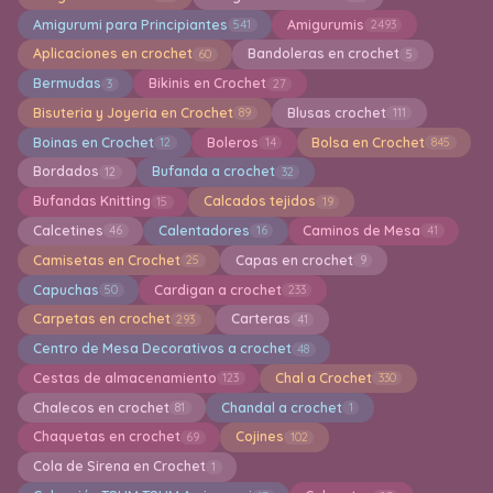
Amigurumi para Principiantes
Amigurumis
541
2493
Aplicaciones en crochet
Bandoleras en crochet
60
5
Bermudas
Bikinis en Crochet
3
27
Bisuteria y Joyeria en Crochet
Blusas crochet
89
111
Boinas en Crochet
Boleros
Bolsa en Crochet
12
14
845
Bordados
Bufanda a crochet
12
32
Bufandas Knitting
Calcados tejidos
15
19
Calcetines
Calentadores
Caminos de Mesa
46
16
41
Camisetas en Crochet
Capas en crochet
25
9
Capuchas
Cardigan a crochet
50
233
Carpetas en crochet
Carteras
293
41
Centro de Mesa Decorativos a crochet
48
Cestas de almacenamiento
Chal a Crochet
123
330
Chalecos en crochet
Chandal a crochet
81
1
Chaquetas en crochet
Cojines
69
102
Cola de Sirena en Crochet
1