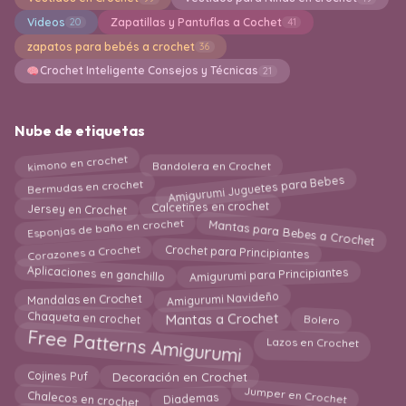
Videos
Zapatillas y Pantuflas a Cochet
20
41
zapatos para bebés a crochet
36
Crochet Inteligente Consejos y Técnicas
21
Nube de etiquetas
kimono en crochet
Bandolera en Crochet
Amigurumi Juguetes para Bebes
Bermudas en crochet
Jersey en Crochet
Calcetines en crochet
Mantas para Bebes a Crochet
Esponjas de baño en crochet
Corazones a Crochet
Crochet para Principiantes
Aplicaciones en ganchillo
Amigurumi para Principiantes
Amigurumi Navideño
Mandalas en Crochet
Chaqueta en crochet
Mantas a Crochet
Bolero
Free Patterns Amigurumi
Lazos en Crochet
Decoración en Crochet
Cojines Puf
Jumper en Crochet
Chalecos en crochet
Diademas