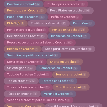
Ponchos a crochet
Porta lapices a crochet
135
2
Portafotos en Crochet
Posa Platos en crochet
2
105
Posa Tazas a Crochet
Puffs en Crochet
132
5
PUNCH
Puntillas de Ganchillo
Punto Cruz
1
16
1
Punto Intarsia a Crochet
Puntos en Crochet
3
125
Reciclando en Crochet
Riñoneras en Crochet
16
12
Ropa y Accesorios para Bebes a Crochet
110
Ruanas en Crochet
Saco para Dormir en Crochet
2
10
Sandalias, zapatillas en crochet
31
Servilletas en Crochet
Shorts en Crochet
6
1
Sin categoría
Sombreros en Crochet
384
62
Tapiz de Pared en Crochet
Toallas en crochet
7
6
Top en crochet
Toreras en Crochet
240
6
Trajes de baños a crochet
Trapillo a crochet
13
12
Túnica en crochet
Verano a Crochet
15
1
Vestidos a crochet para muñecas Barbie
8
Vestidos en Crochet
Vestidos para Niñas en crochet
99
19