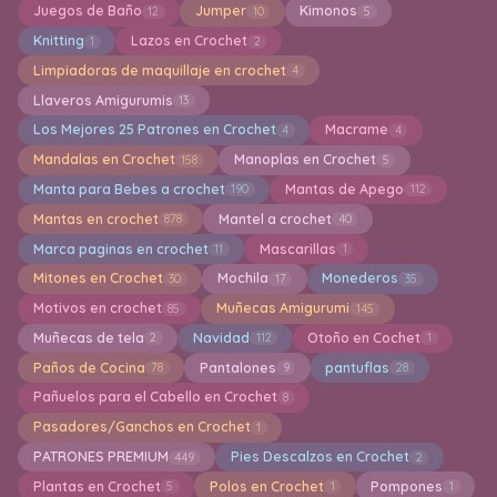
Juegos de Baño
Jumper
Kimonos
12
10
5
Knitting
Lazos en Crochet
1
2
Limpiadoras de maquillaje en crochet
4
Llaveros Amigurumis
13
Los Mejores 25 Patrones en Crochet
Macrame
4
4
Mandalas en Crochet
Manoplas en Crochet
158
5
Manta para Bebes a crochet
Mantas de Apego
190
112
Mantas en crochet
Mantel a crochet
878
40
Marca paginas en crochet
Mascarillas
11
1
Mitones en Crochet
Mochila
Monederos
30
17
35
Motivos en crochet
Muñecas Amigurumi
85
145
Muñecas de tela
Navidad
Otoño en Cochet
2
112
1
Paños de Cocina
Pantalones
pantuflas
78
9
28
Pañuelos para el Cabello en Crochet
8
Pasadores/Ganchos en Crochet
1
PATRONES PREMIUM
Pies Descalzos en Crochet
449
2
Plantas en Crochet
Polos en Crochet
Pompones
5
1
1