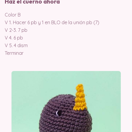
Haz el cuerno ahora
Color B
V 1. Hacer 6 pb y 1 en BLO de la unión pb (7)
V 2-3. 7 pb
V 4. 6 pb
V 5. 4 dism
Terminar