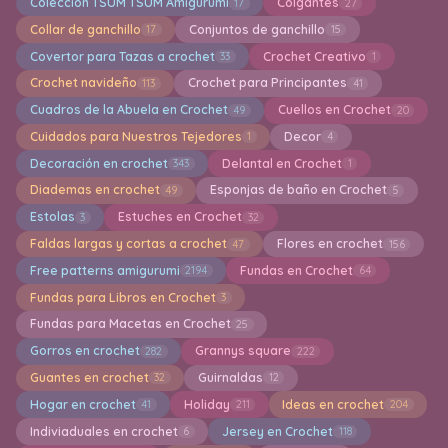
Colección TSUM TSUM Amigurumi
Colgantes
17
27
Collar de ganchillo
Conjuntos de ganchillo
17
15
Covertor para Tazas a crochet
Crochet Creativo
33
1
Crochet navideño
Crochet para Principantes
113
41
Cuadros de la Abuela en Crochet
Cuellos en Crochet
49
20
Cuidados para Nuestros Tejedores
Decor
1
4
Decoración en crochet
Delantal en Crochet
343
1
Diademas en crochet
Esponjas de baño en Crochet
49
5
Estolas
Estuches en Crochet
3
32
Faldas largas y cortas a crochet
Flores en crochet
47
156
Free patterns amigurumi
Fundas en Crochet
2194
64
Fundas para Libros en Crochet
3
Fundas para Macetas en Crochet
25
Gorros en crochet
Grannys square
282
222
Guantes en crochet
Guirnaldas
32
12
Hogar en crochet
Holiday
Ideas en crochet
41
211
204
Indiviaduales en crochet
Jersey en Crochet
6
118