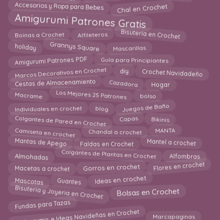
Accesorios y Ropa para Bebes
Chal en Crochet
Amigurumi Patrones Gratis
Bisutería en Crochet
Alfileteros
Boinas a Crochet
holiday
Grannys Square
Mascarillas
Amigurumi Patrones PDF
Guía para Principiantes
Marcos Decorativos en Crochet
Crochet Navidadeño
diy
Cazadora
Cestas de Almacenamiento
Hogar
Los Mejores 25 Patrones
Macrame
bolso
Juegos de Baño
blog
Individuales en crochet
Colgantes de Pared en Crochet
Capas
Bikinis
Camiseta en crochet
MANTA
Chandal a crochet
Mantas de Apego
Mantel a crochet
Faldas en Crochet
Colgantes de Plantas en Crochet
Almohadas
Alfombras
Macetas a crochet
Flores en crochet
Gorros en crochet
Mascotas
Guantes
Ideas en crochet
Bisuteria y Joyeria en Crochet
Bolsas en Crochet
Fundas para Tazas
Amigurumis e Ideas Navideñas en Crochet
Marcapaginas