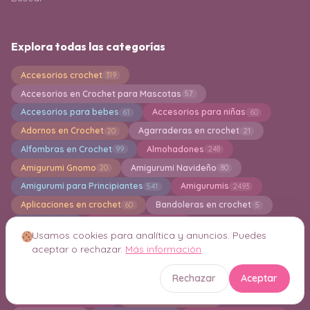
Explora todas las categorías
Accesorios crochet
319
Accesorios en Crochet para Mascotas
57
Accesorios para bebes
Accesorios para niñas
61
60
Adornos en Crochet
Agarraderas en crochet
20
21
Alfombras en Crochet
Almohadones
99
248
Amigurumi Gnomo
Amigurumi Navideño
20
80
Amigurumi para Principiantes
Amigurumis
541
2493
Aplicaciones en crochet
Bandoleras en crochet
60
5
Bermudas
Bikinis en Crochet
3
27
Usamos cookies para analítica y anuncios. Puedes
Bisuteria y Joyeria en Crochet
Blusas crochet
89
111
aceptar o rechazar.
Más información
Boinas en Crochet
Boleros
Bolsa en Crochet
12
14
845
Rechazar
Aceptar
Bordados
Bufanda a crochet
12
32
Bufandas Knitting
Calcados tejidos
15
19