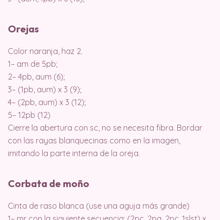
Orejas
Color naranja, haz 2.
1– am de 5pb;
2– 4pb, aum (6);
3– (1pb, aum) x 3 (9);
4– (2pb, aum) x 3 (12);
5– 12pb (12)
Cierre la abertura con sc, no se necesita fibra. Bordar
con las rayas blanquecinas como en la imagen,
imitando la parte interna de la oreja.
Corbata de moño
Cinta de raso blanca (use una aguja más grande)
1– mr con la siguiente secuencia: (2pc, 2pa, 2pc, 1slst) x