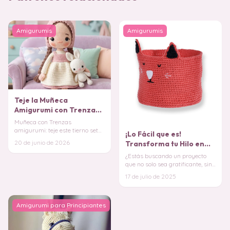
Amigurumis
Amigurumis
Teje la Muñeca
Amigurumi con Trenzas
más Tierna (Patrón
Muñeca con Trenzas
Gratis)
amigurumi: teje este tierno set
¡Lo Fácil que es!
con su conejito de forma
20 de junio de 2026
Transforma tu Hilo en
cómoda desde tu móvil. ¡
esta Cesta de Gatuna
¿Estás buscando un proyecto
PATRÓN
que no solo sea gratificante, sino
que también añada un toque de
17 de julio de 2025
encanto
Amigurumi para Principiantes