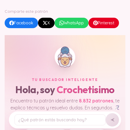
Comparte este patrón
Facebook
X
WhatsApp
Pinterest
TU BUSCADOR INTELIGENTE
Hola, soy
Crochetisimo
Encuentro tu patrón ideal entre
8.832 patrones
, te
explico técnicas y resuelvo dudas. En segundos.
Tu pregunta