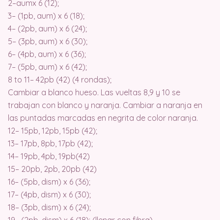
2–aumx 6 (12);
3– (1pb, aum) x 6 (18);
4– (2pb, aum) x 6 (24);
5– (3pb, aum) x 6 (30);
6– (4pb, aum) x 6 (36);
7– (5pb, aum) x 6 (42);
8 to 11– 42pb (42) (4 rondas);
Cambiar a blanco hueso. Las vueltas 8,9 y 10 se
trabajan con blanco y naranja. Cambiar a naranja en
las puntadas marcadas en negrita de color naranja.
12– 15pb, 12pb, 15pb (42);
13– 17pb, 8pb, 17pb (42);
14– 19pb, 4pb, 19pb(42)
15– 20pb, 2pb, 20pb (42)
16– (5pb, dism) x 6 (36);
17– (4pb, dism) x 6 (30);
18– (3pb, dism) x 6 (24);
19– (2pb, dism) x 6 (18); (llenar con fibra)