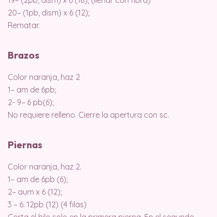
20– (1pb, dism) x 6 (12);
Rematar.
Brazos
Color naranja, haz 2
1– am de 6pb;
2- 9– 6 pb(6);
No requiere relleno. Cierre la apertura con sc.
Piernas
Color naranja, haz 2.
1– am de 6pb (6);
2– aum x 6 (12);
3 – 6. 12pb (12) (4 filas)
Corta el hilo solo en la primera pierna. En el segundo