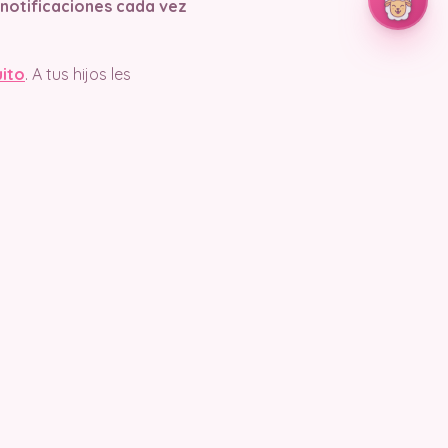
s notificaciones cada vez
uito
. A tus hijos les