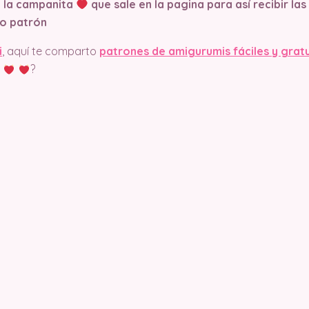
n la campanita
que sale en la pagina
para así recibir la
o patrón
i
, aquí te comparto
patrones de amigurumis fáciles y grat
?