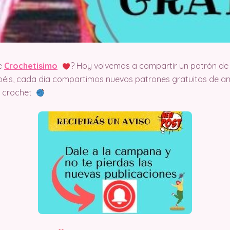
e
Crochetisimo
? Hoy volvemos a compartir un patrón de 
éis, cada día compartimos nuevos patrones gratuitos de am
el crochet