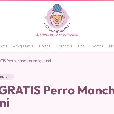
El límite es tu imaginación
atis
Amigurumis
Bolsas
Carpetas
Chal
Gorros
Ma
TIS Perro Manchas Amigurumi
igurumi
GRATIS Perro Manc
mi