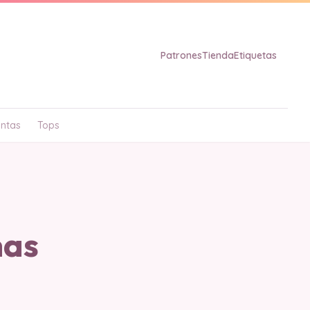
Patrones
Tienda
Etiquetas
ntas
Tops
has