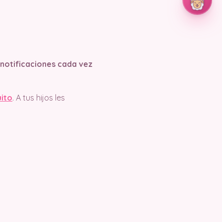
s notificaciones cada vez
uito
. A tus hijos les