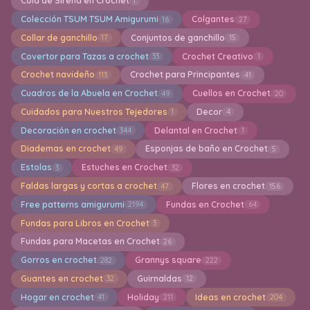
Cola de Sirena en Crochet
1
Colección TSUM TSUM Amigurumi
Colgantes
16
27
Collar de ganchillo
Conjuntos de ganchillo
17
15
Covertor para Tazas a crochet
Crochet Creativo
33
1
Crochet navideño
Crochet para Principantes
113
41
Cuadros de la Abuela en Crochet
Cuellos en Crochet
49
20
Cuidados para Nuestros Tejedores
Decor
1
4
Decoración en crochet
Delantal en Crochet
344
1
Diademas en crochet
Esponjas de baño en Crochet
49
5
Estolas
Estuches en Crochet
3
32
Faldas largas y cortas a crochet
Flores en crochet
47
156
Free patterns amigurumi
Fundas en Crochet
2194
64
Fundas para Libros en Crochet
3
Fundas para Macetas en Crochet
26
Gorros en crochet
Grannys square
282
222
Guantes en crochet
Guirnaldas
32
12
Hogar en crochet
Holiday
Ideas en crochet
41
211
204