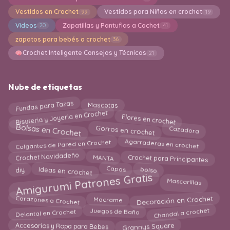
Vestidos en Crochet
Vestidos para Niñas en crochet
99
19
Videos
Zapatillas y Pantuflas a Cochet
20
41
zapatos para bebés a crochet
36
Crochet Inteligente Consejos y Técnicas
21
Nube de etiquetas
Fundas para Tazas
Mascotas
Bisuteria y Joyeria en Crochet
Flores en crochet
Bolsas en Crochet
Gorros en crochet
Cazadora
Agarraderas en crochet
Colgantes de Pared en Crochet
Crochet para Principantes
Crochet Navidadeño
MANTA
Capas
Ideas en crochet
bolso
diy
Amigurumi Patrones Gratis
Mascarillas
Decoración en Crochet
Corazones a Crochet
Macrame
Delantal en Crochet
Chandal a crochet
Juegos de Baño
Grannys Square
Accesorios y Ropa para Bebes