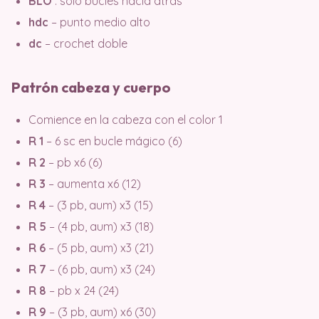
BLO
: solo bucles hacia atrás
hdc
– punto medio alto
dc
– crochet doble
Patrón cabeza y cuerpo
Comience en la cabeza con el color 1
R 1
– 6 sc en bucle mágico (6)
R 2
– pb x6 (6)
R 3
– aumenta x6 (12)
R 4
– (3 pb, aum) x3 (15)
R 5
– (4 pb, aum) x3 (18)
R 6
– (5 pb, aum) x3 (21)
R 7
– (6 pb, aum) x3 (24)
R 8
– pb x 24 (24)
R 9
– (3 pb, aum) x6 (30)