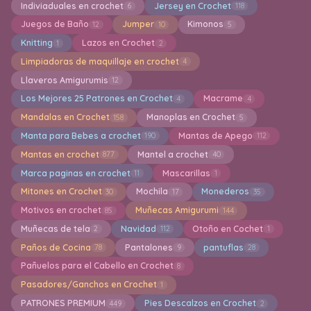
Indiviaduales en crochet
Jersey en Crochet
6
118
Juegos de Baño
Jumper
Kimonos
12
10
5
Knitting
Lazos en Crochet
1
2
Limpiadoras de maquillaje en crochet
4
Llaveros Amigurumis
12
Los Mejores 25 Patrones en Crochet
Macrame
4
4
Mandalas en Crochet
Manoplas en Crochet
158
5
Manta para Bebes a crochet
Mantas de Apego
190
112
Mantas en crochet
Mantel a crochet
877
40
Marca paginas en crochet
Mascarillas
11
1
Mitones en Crochet
Mochila
Monederos
30
17
35
Motivos en crochet
Muñecas Amigurumi
85
144
Muñecas de tela
Navidad
Otoño en Cochet
2
112
1
Paños de Cocina
Pantalones
pantuflas
78
9
28
Pañuelos para el Cabello en Crochet
8
Pasadores/Ganchos en Crochet
1
PATRONES PREMIUM
Pies Descalzos en Crochet
449
2