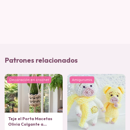
Patrones relacionados
Decoración en crochet
Amigurumis
Teje el Porta Macetas
Olivia Colgante a
Crochet (Patrón Gratis)