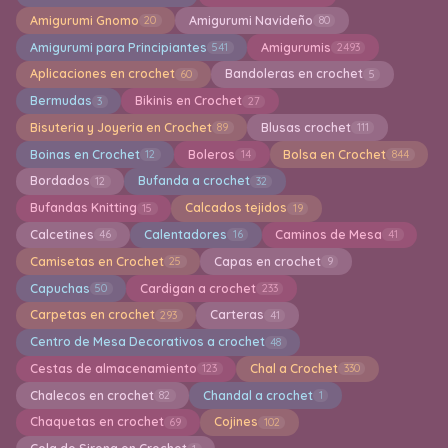
Amigurumi Gnomo
Amigurumi Navideño
20
80
Amigurumi para Principiantes
Amigurumis
541
2493
Aplicaciones en crochet
Bandoleras en crochet
60
5
Bermudas
Bikinis en Crochet
3
27
Bisuteria y Joyeria en Crochet
Blusas crochet
89
111
Boinas en Crochet
Boleros
Bolsa en Crochet
12
14
844
Bordados
Bufanda a crochet
12
32
Bufandas Knitting
Calcados tejidos
15
19
Calcetines
Calentadores
Caminos de Mesa
46
16
41
Camisetas en Crochet
Capas en crochet
25
9
Capuchas
Cardigan a crochet
50
233
Carpetas en crochet
Carteras
293
41
Centro de Mesa Decorativos a crochet
48
Cestas de almacenamiento
Chal a Crochet
123
330
Chalecos en crochet
Chandal a crochet
82
1
Chaquetas en crochet
Cojines
69
102