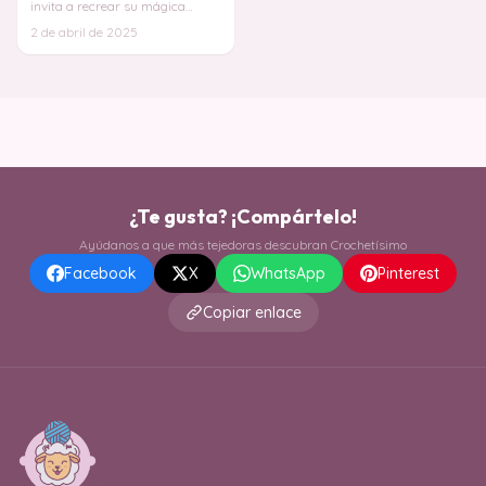
invita a recrear su mágica
historia puntada a puntada, te
2 de abril de 2025
robará el coraz
¿Te gusta? ¡Compártelo!
Ayúdanos a que más tejedoras descubran Crochetísimo
Facebook
X
WhatsApp
Pinterest
Copiar enlace