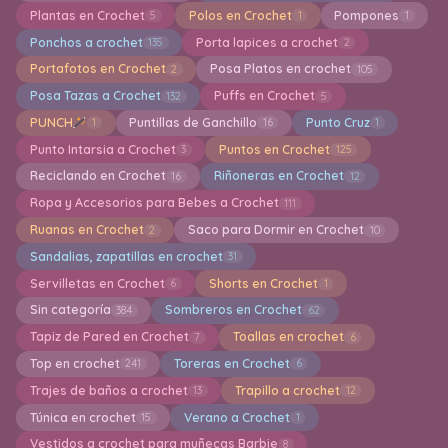
Plantas en Crochet
Polos en Crochet
Pompones
5
1
1
Ponchos a crochet
Porta lapices a crochet
135
2
Portafotos en Crochet
Posa Platos en crochet
2
105
Posa Tazas a Crochet
Puffs en Crochet
132
5
PUNCH
Puntillas de Ganchillo
Punto Cruz
1
16
1
Punto Intarsia a Crochet
Puntos en Crochet
3
125
Reciclando en Crochet
Riñoneras en Crochet
16
12
Ropa y Accesorios para Bebes a Crochet
111
Ruanas en Crochet
Saco para Dormir en Crochet
2
10
Sandalias, zapatillas en crochet
31
Servilletas en Crochet
Shorts en Crochet
6
1
Sin categoría
Sombreros en Crochet
384
62
Tapiz de Pared en Crochet
Toallas en crochet
7
6
Top en crochet
Toreras en Crochet
241
6
Trajes de baños a crochet
Trapillo a crochet
13
12
Túnica en crochet
Verano a Crochet
15
1
Vestidos a crochet para muñecas Barbie
8