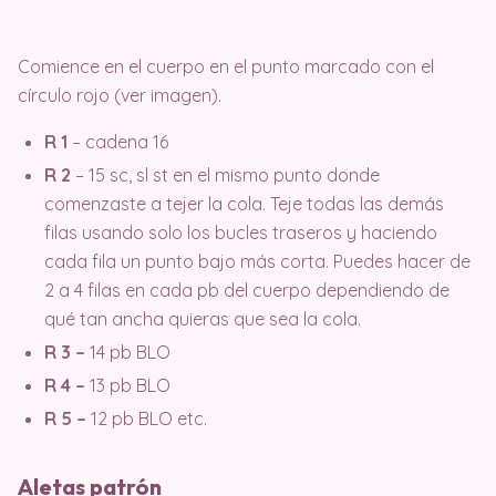
Comience en el cuerpo en el punto marcado con el
círculo rojo (ver imagen).
R 1
– cadena 16
R 2
– 15 sc, sl st en el mismo punto donde
comenzaste a tejer la cola. Teje todas las demás
filas usando solo los bucles traseros y haciendo
cada fila un punto bajo más corta. Puedes hacer de
2 a 4 filas en cada pb del cuerpo dependiendo de
qué tan ancha quieras que sea la cola.
R 3 –
14 pb BLO
R 4 –
13 pb BLO
R 5 –
12 pb BLO etc.
Aletas patrón