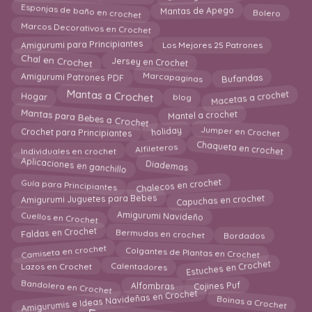
Esponjas de baño en crochet
Mantas de Apego
Bolero
Marcos Decorativos en Crochet
Los Mejores 25 Patrones
Amigurumi para Principiantes
Chal en Crochet
Jersey en Crochet
Marcapaginas
Amigurumi Patrones PDF
Bufandas
Mantas a Crochet
Macetas a crochet
Hogar
blog
Mantas para Bebes a Crochet
Mantel a crochet
Crochet para Principiantes
holiday
Jumper en Crochet
Chaqueta en crochet
Individuales en crochet
Alfileteros
Diademas
Aplicaciones en ganchillo
Chalecos en crochet
Guía para Principiantes
Capuchas en crochet
Amigurumi Juguetes para Bebes
Cuellos en Crochet
Amigurumi Navideño
Bermudas en crochet
Faldas en Crochet
Bordados
Colgantes de Plantas en Crochet
Camiseta en crochet
Estuches en Crochet
Calentadores
Lazos en Crochet
Bandolera en Crochet
Cojines Puf
Alfombras
Amigurumis e Ideas Navideñas en Crochet
Boinas a Crochet