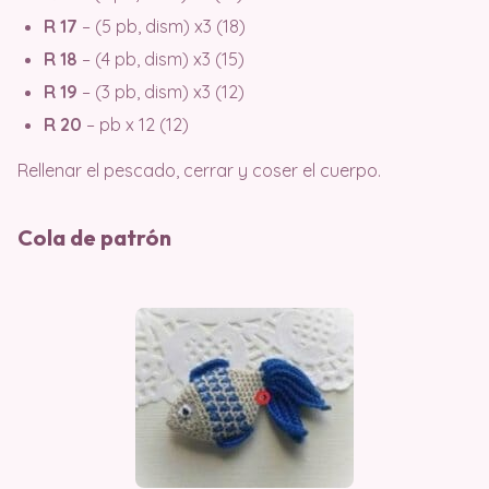
R 17
– (5 pb, dism) x3 (18)
R 18
– (4 pb, dism) x3 (15)
R 19
– (3 pb, dism) x3 (12)
R 20
– pb x 12 (12)
Rellenar el pescado, cerrar y coser el cuerpo.
Cola de patrón