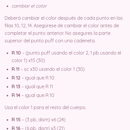
cambiar el color
Deberá cambiar el color después de cada punto en las
filas 10, 12, 14. Asegúrese de cambiar el color antes de
completar el punto anterior. No asegures la parte
superior del punto puff con una cadeneta.
R 10
– (punto puff usando el color 2, 1 pb usando el
color 1) x15 (30)
R 11
– sc x30 usando el color 1 (30)
R 12
– igual que R 10
R 13
– igual que R 11
R 14
– igual que R 10
Usa el color 1 para el resto del cuerpo.
R 15
– (3 pb, dism) x6 (24)
R 16
– (6 pb, dism) x3 (21)