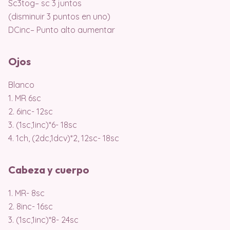
Sc3tog– sc 3 juntos
(disminuir 3 puntos en uno)
DCinc– Punto alto aumentar
Ojos
Blanco
1. MR 6sc
2. 6inc- 12sc
3. (1sc,1inc)*6- 18sc
4. 1ch, (2dc,1dcv)*2, 12sc- 18sc
Cabeza y cuerpo
1. MR- 8sc
2. 8inc- 16sc
3. (1sc,1inc)*8- 24sc