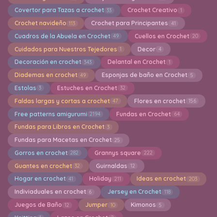
Covertor para Tazas a crochet
Crochet Creativo
33
1
Crochet navideño
Crochet para Principantes
113
41
Cuadros de la Abuela en Crochet
Cuellos en Crochet
49
20
Cuidados para Nuestros Tejedores
Decor
1
4
Decoración en crochet
Delantal en Crochet
343
1
Diademas en crochet
Esponjas de baño en Crochet
49
5
Estolas
Estuches en Crochet
3
32
Faldas largas y cortas a crochet
Flores en crochet
47
156
Free patterns amigurumi
Fundas en Crochet
2194
64
Fundas para Libros en Crochet
3
Fundas para Macetas en Crochet
25
Gorros en crochet
Grannys square
282
222
Guantes en crochet
Guirnaldas
32
12
Hogar en crochet
Holiday
Ideas en crochet
41
211
203
Indiviaduales en crochet
Jersey en Crochet
6
118
Juegos de Baño
Jumper
Kimonos
12
10
5