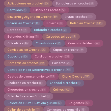
Aplicaciones en crochet
Bandoleras en crochet
60
5
Bermudas
Bikinis en Crochet
3
27
Bisuteria y Joyeria en Crochet
Blusas crochet
89
111
Boinas en Crochet
Boleros
Bolsa en Crochet
12
14
845
Bordados
Bufanda a crochet
12
32
Bufandas Knitting
Calcados tejidos
15
19
Calcetines
Calentadores
Caminos de Mesa
46
16
41
Camisetas en Crochet
Capas en crochet
25
9
Capuchas
Cardigan a crochet
50
233
Carpetas en crochet
Carteras
293
41
Centro de Mesa Decorativos a crochet
48
Cestas de almacenamiento
Chal a Crochet
123
330
Chalecos en crochet
Chandal a crochet
81
1
Chaquetas en crochet
Cojines
69
102
Cola de Sirena en Crochet
1
Colección TSUM TSUM Amigurumi
Colgantes
17
27
Collar de ganchillo
Conjuntos de ganchillo
17
15