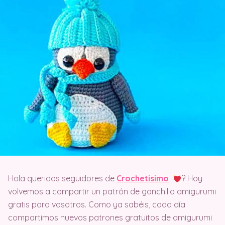
Hola queridos seguidores de
Crochetisimo
? Hoy
volvemos a compartir un patrón de ganchillo amigurumi
gratis para vosotros. Como ya sabéis, cada día
compartimos nuevos patrones gratuitos de amigurumi