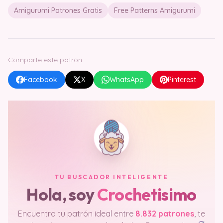
Amigurumi Patrones Gratis
Free Patterns Amigurumi
Comparte este patrón
Facebook
X
WhatsApp
Pinterest
TU BUSCADOR INTELIGENTE
Hola, soy
Crochetisimo
Encuentro tu patrón ideal entre
8.832 patrones
, te