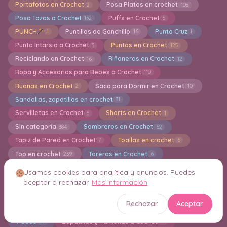
Portafotos en Crochet
Posa Platos en crochet
2
105
Posa Tazas a Crochet
Puffs en Crochet
132
5
PUNCH
Puntillas de Ganchillo
Punto Cruz
1
16
1
Punto Intarsia a Crochet
Puntos en Crochet
3
125
Reciclando en Crochet
Riñoneras en Crochet
16
12
Ropa y Accesorios para Bebes a Crochet
110
Ruanas en Crochet
Saco para Dormir en Crochet
2
10
Sandalias, zapatillas en crochet
31
Servilletas en Crochet
Shorts en Crochet
6
1
Sin categoría
Sombreros en Crochet
384
62
Tapiz de Pared en Crochet
Toallas en crochet
7
6
Top en crochet
Toreras en Crochet
239
6
Trajes de baños a crochet
Trapillo a crochet
13
12
Usamos cookies para analítica y anuncios. Puedes
Túnica en crochet
Verano a Crochet
15
1
aceptar o rechazar.
Más información
Vestidos a crochet para muñecas Barbie
8
Rechazar
Aceptar
Vestidos en Crochet
Vestidos para Niñas en crochet
99
19
Videos
Zapatillas y Pantuflas a Cochet
20
41