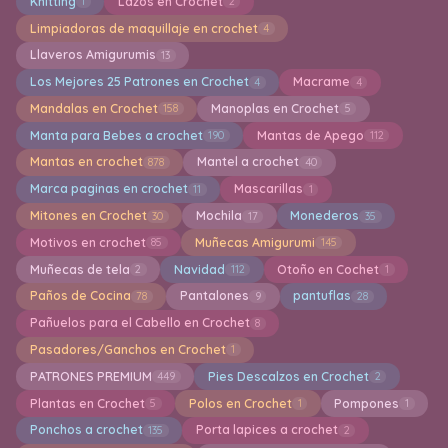
Knitting
Lazos en Crochet
1
2
Limpiadoras de maquillaje en crochet
4
Llaveros Amigurumis
13
Los Mejores 25 Patrones en Crochet
Macrame
4
4
Mandalas en Crochet
Manoplas en Crochet
158
5
Manta para Bebes a crochet
Mantas de Apego
190
112
Mantas en crochet
Mantel a crochet
878
40
Marca paginas en crochet
Mascarillas
11
1
Mitones en Crochet
Mochila
Monederos
30
17
35
Motivos en crochet
Muñecas Amigurumi
85
145
Muñecas de tela
Navidad
Otoño en Cochet
2
112
1
Paños de Cocina
Pantalones
pantuflas
78
9
28
Pañuelos para el Cabello en Crochet
8
Pasadores/Ganchos en Crochet
1
PATRONES PREMIUM
Pies Descalzos en Crochet
449
2
Plantas en Crochet
Polos en Crochet
Pompones
5
1
1
Ponchos a crochet
Porta lapices a crochet
135
2