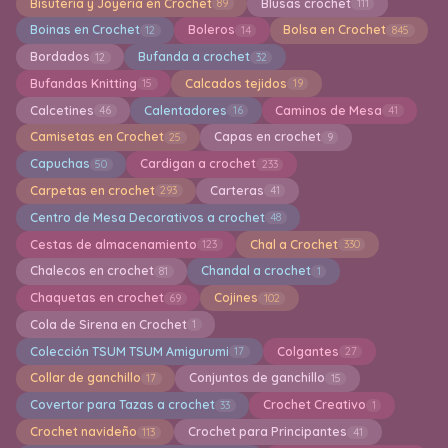
Bisuteria y Joyeria en Crochet
Blusas crochet
89
111
Boinas en Crochet
Boleros
Bolsa en Crochet
12
14
845
Bordados
Bufanda a crochet
12
32
Bufandas Knitting
Calcados tejidos
15
19
Calcetines
Calentadores
Caminos de Mesa
46
16
41
Camisetas en Crochet
Capas en crochet
25
9
Capuchas
Cardigan a crochet
50
233
Carpetas en crochet
Carteras
293
41
Centro de Mesa Decorativos a crochet
48
Cestas de almacenamiento
Chal a Crochet
123
330
Chalecos en crochet
Chandal a crochet
81
1
Chaquetas en crochet
Cojines
69
102
Cola de Sirena en Crochet
1
Colección TSUM TSUM Amigurumi
Colgantes
17
27
Collar de ganchillo
Conjuntos de ganchillo
17
15
Covertor para Tazas a crochet
Crochet Creativo
33
1
Crochet navideño
Crochet para Principantes
113
41