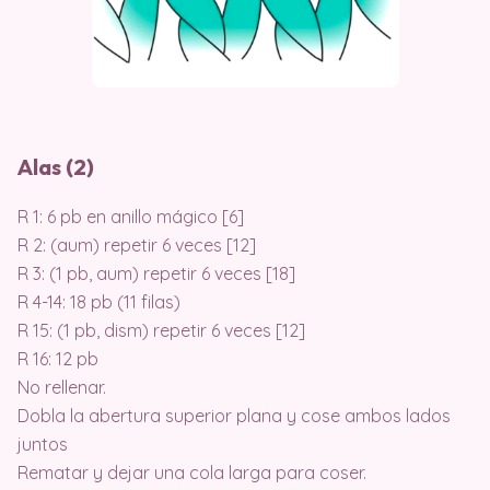
Alas (2)
R 1: 6 pb en anillo mágico [6]
R 2: (aum) repetir 6 veces [12]
R 3: (1 pb, aum) repetir 6 veces [18]
R 4-14: 18 pb (11 filas)
R 15: (1 pb, dism) repetir 6 veces [12]
R 16: 12 pb
No rellenar.
Dobla la abertura superior plana y cose ambos lados
juntos
Rematar y dejar una cola larga para coser.