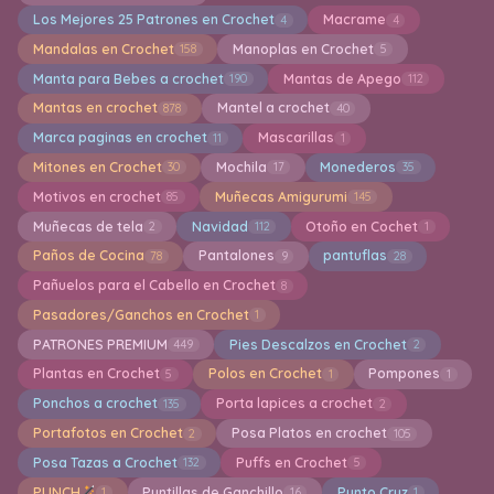
Los Mejores 25 Patrones en Crochet
Macrame
4
4
Mandalas en Crochet
Manoplas en Crochet
158
5
Manta para Bebes a crochet
Mantas de Apego
190
112
Mantas en crochet
Mantel a crochet
878
40
Marca paginas en crochet
Mascarillas
11
1
Mitones en Crochet
Mochila
Monederos
30
17
35
Motivos en crochet
Muñecas Amigurumi
85
145
Muñecas de tela
Navidad
Otoño en Cochet
2
112
1
Paños de Cocina
Pantalones
pantuflas
78
9
28
Pañuelos para el Cabello en Crochet
8
Pasadores/Ganchos en Crochet
1
PATRONES PREMIUM
Pies Descalzos en Crochet
449
2
Plantas en Crochet
Polos en Crochet
Pompones
5
1
1
Ponchos a crochet
Porta lapices a crochet
135
2
Portafotos en Crochet
Posa Platos en crochet
2
105
Posa Tazas a Crochet
Puffs en Crochet
132
5
PUNCH
Puntillas de Ganchillo
Punto Cruz
1
16
1