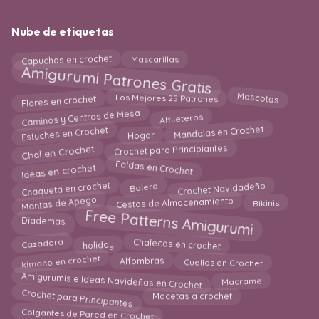
Nube de etiquetas
Capuchas en crochet
Mascarillas
Amigurumi Patrones Gratis
Flores en crochet
Mascotas
Los Mejores 25 Patrones
Caminos y Centros de Mesa
Alfileteros
Estuches en Crochet
Mandalas en Crochet
Hogar
Chal en Crochet
Crochet para Principiantes
Ideas en crochet
Faldas en Crochet
Chaqueta en crochet
Crochet Navidadeño
Bolero
Mantas de Apego
Cestas de Almacenamiento
Bikinis
Free Patterns Amigurumi
Diademas
Cazadora
Chalecos en crochet
holiday
kimono en crochet
Cuellos en Crochet
Alfombras
Amigurumis e Ideas Navideñas en Crochet
Macrame
Crochet para Principantes
Macetas a crochet
Colgantes de Pared en Crochet