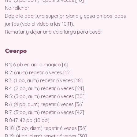
R 3: (3 pb, aum) repetir 2 veces [10]
No rellenar.
Doble la abertura superior plana y cosa ambos lados
juntos (vea el video a las 10:11).
Rematar y dejar una cola larga para coser.
Cuerpo
R 1: 6 pb en anillo mágico [6]
R 2: (aum) repetir 6 veces [12]
R 3: (1 pb, aum) repetir 6 veces [18]
R 4: (2 pb, aum) repetir 6 veces [24]
R 5: (3 pb, aum) repetir 6 veces [30]
R 6: (4 pb, aum) repetir 6 veces [36]
R 7: (5 pb, aum) repetir 6 veces [42]
R 8-17: 42 pb (10 pb)
R 18: (5 pb, dism) repetir 6 veces [36]
R 19: (4 pb, dism) repetir 6 veces [30]