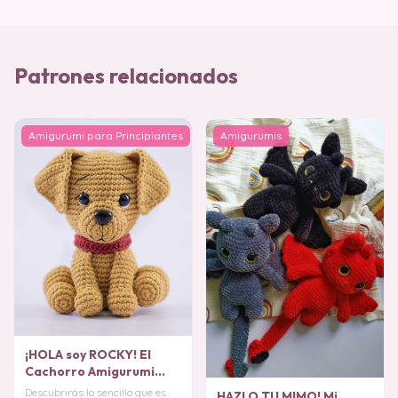
Patrones relacionados
Amigurumi para Principiantes
Amigurumis
¡HOLA soy ROCKY! El
Cachorro Amigurumi
PATRÓN GRATIS
Descubrirás lo sencillo que es
HAZLO TU MIMO! Mi