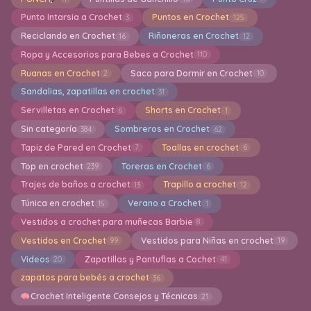
Punto Intarsia a Crochet
Puntos en Crochet
3
125
Reciclando en Crochet
Riñoneras en Crochet
16
12
Ropa y Accesorios para Bebes a Crochet
110
Ruanas en Crochet
Saco para Dormir en Crochet
2
10
Sandalias, zapatillas en crochet
31
Servilletas en Crochet
Shorts en Crochet
6
1
Sin categoría
Sombreros en Crochet
384
62
Tapiz de Pared en Crochet
Toallas en crochet
7
6
Top en crochet
Toreras en Crochet
239
6
Trajes de baños a crochet
Trapillo a crochet
13
12
Túnica en crochet
Verano a Crochet
15
1
Vestidos a crochet para muñecas Barbie
8
Vestidos en Crochet
Vestidos para Niñas en crochet
99
19
Videos
Zapatillas y Pantuflas a Cochet
20
41
zapatos para bebés a crochet
36
Crochet Inteligente Consejos y Técnicas
21