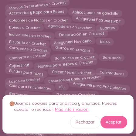
Marcos Decorativos en Crochet
Accesorios y Ropa para Bebes
Aplicaciones en ganchillo
Amigurumi Patrones PDF
Colgantes de Plantas en Crochet
Guantes
Agarraderas en crochet
Boinas a Crochet
Individuales en crochet
Decoración en Crochet
Bisutería en Crochet
Amigurumi Navideño
bolso
Corazones a Crochet
Gorros en crochet
Camiseta en crochet
Bandolera en Crochet
Bordados
Mantas para Bebes a Crochet
Cojines Puf
Calentadores
Calcetines en crochet
Fundas para Tazas
Lazos en Crochet
Esponjas de baño en crochet
Amigurumi para Principiantes
Guía para Principiantes
diy
Bermudas en crochet
Bolsas en Crochet
Amigurumi Juguetes para Bebes
Grannys Square
Usamos cookies para analítica y anuncios. Puedes
blog
Jersey en Crochet
Bufandas
aceptar o rechazar.
Más información
Mantel a crochet
Marcapaginas
Juegos de Baño
Capas
Rechazar
Aceptar
Delantal en Crochet
Chandal a crochet
Jumper en Crochet
MANTA
Almohadas