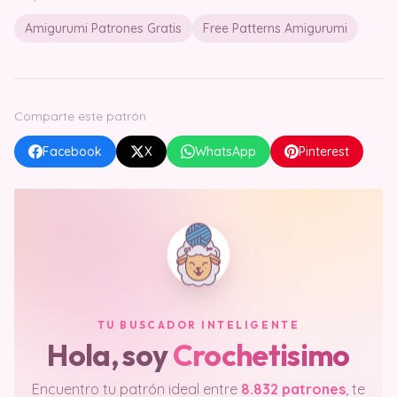
Amigurumi Patrones Gratis
Free Patterns Amigurumi
Comparte este patrón
Facebook
X
WhatsApp
Pinterest
TU BUSCADOR INTELIGENTE
Hola, soy
Crochetisimo
Encuentro tu patrón ideal entre
8.832 patrones
, te