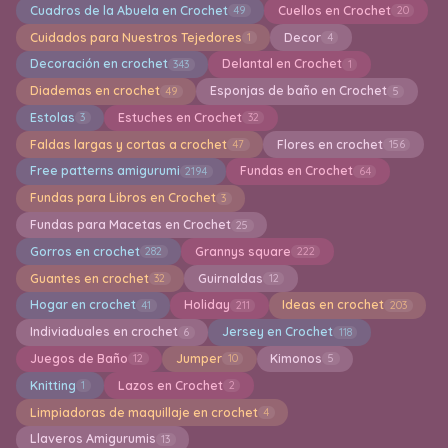
Cuadros de la Abuela en Crochet
Cuellos en Crochet
49
20
Cuidados para Nuestros Tejedores
Decor
1
4
Decoración en crochet
Delantal en Crochet
343
1
Diademas en crochet
Esponjas de baño en Crochet
49
5
Estolas
Estuches en Crochet
3
32
Faldas largas y cortas a crochet
Flores en crochet
47
156
Free patterns amigurumi
Fundas en Crochet
2194
64
Fundas para Libros en Crochet
3
Fundas para Macetas en Crochet
25
Gorros en crochet
Grannys square
282
222
Guantes en crochet
Guirnaldas
32
12
Hogar en crochet
Holiday
Ideas en crochet
41
211
203
Indiviaduales en crochet
Jersey en Crochet
6
118
Juegos de Baño
Jumper
Kimonos
12
10
5
Knitting
Lazos en Crochet
1
2
Limpiadoras de maquillaje en crochet
4
Llaveros Amigurumis
13