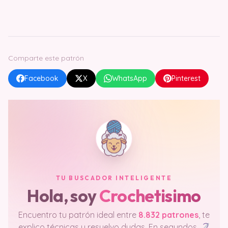
Comparte este patrón
Facebook
X
WhatsApp
Pinterest
TU BUSCADOR INTELIGENTE
Hola, soy
Crochetisimo
Encuentro tu patrón ideal entre
8.832 patrones
, te
explico técnicas y resuelvo dudas. En segundos.