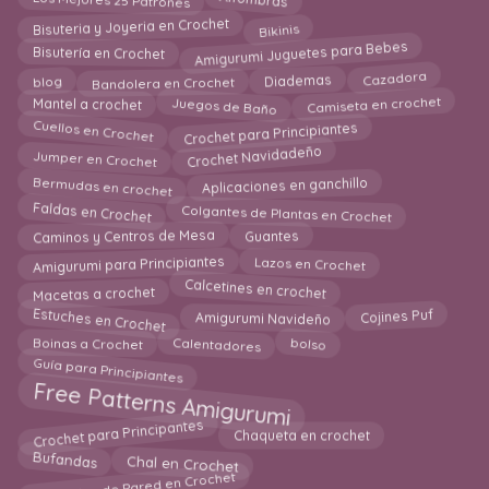
Los Mejores 25 Patrones
Alfombras
Bisuteria y Joyeria en Crochet
Bikinis
Amigurumi Juguetes para Bebes
Bisutería en Crochet
Bandolera en Crochet
Cazadora
Diademas
blog
Camiseta en crochet
Juegos de Baño
Mantel a crochet
Crochet para Principiantes
Cuellos en Crochet
Crochet Navidadeño
Jumper en Crochet
Bermudas en crochet
Aplicaciones en ganchillo
Faldas en Crochet
Colgantes de Plantas en Crochet
Guantes
Caminos y Centros de Mesa
Lazos en Crochet
Amigurumi para Principiantes
Calcetines en crochet
Macetas a crochet
Estuches en Crochet
Cojines Puf
Amigurumi Navideño
Boinas a Crochet
Calentadores
bolso
Guía para Principiantes
Free Patterns Amigurumi
Crochet para Principantes
Chaqueta en crochet
Bufandas
Chal en Crochet