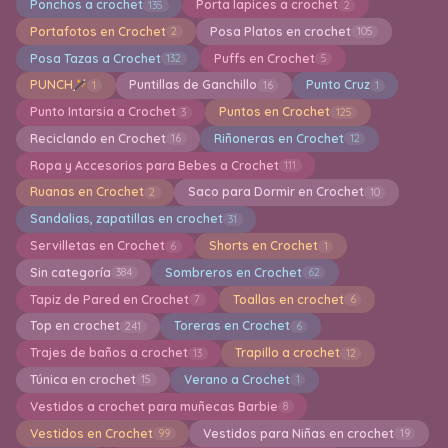
Ponchos a crochet
Porta lapices a crochet
135
2
Portafotos en Crochet
Posa Platos en crochet
2
105
Posa Tazas a Crochet
Puffs en Crochet
132
5
PUNCH
Puntillas de Ganchillo
Punto Cruz
1
16
1
Punto Intarsia a Crochet
Puntos en Crochet
3
125
Reciclando en Crochet
Riñoneras en Crochet
16
12
Ropa y Accesorios para Bebes a Crochet
111
Ruanas en Crochet
Saco para Dormir en Crochet
2
10
Sandalias, zapatillas en crochet
31
Servilletas en Crochet
Shorts en Crochet
6
1
Sin categoría
Sombreros en Crochet
384
62
Tapiz de Pared en Crochet
Toallas en crochet
7
6
Top en crochet
Toreras en Crochet
241
6
Trajes de baños a crochet
Trapillo a crochet
13
12
Túnica en crochet
Verano a Crochet
15
1
Vestidos a crochet para muñecas Barbie
8
Vestidos en Crochet
Vestidos para Niñas en crochet
99
19