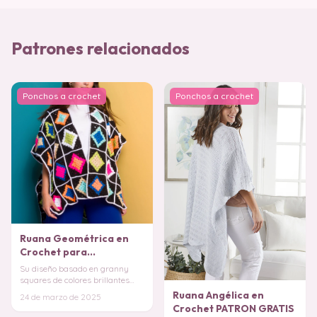
Patrones relacionados
Ponchos a crochet
Ponchos a crochet
Ruana Geométrica en
Crochet para
Principiantes PATRON
Su diseño basado en granny
squares de colores brillantes
sobre un fondo oscuro crea un
Ruana Angélica en
24 de marzo de 2025
efecto visual
Crochet PATRON GRATIS