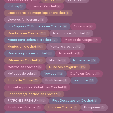
Knitting
Lazos en Crochet
1
2
Limpiadoras de maquillaje en crochet
4
Llaveros Amigurumis
13
Los Mejores 25 Patrones en Crochet
Macrame
4
4
Mandalas en Crochet
Manoplas en Crochet
158
5
Manta para Bebes a crochet
Mantas de Apego
190
112
Mantas en crochet
Mantel a crochet
877
40
Marca paginas en crochet
Mascarillas
11
1
Mitones en Crochet
Mochila
Monederos
30
17
35
Motivos en crochet
Muñecas Amigurumi
85
145
Muñecas de tela
Navidad
Otoño en Cochet
2
112
1
Paños de Cocina
Pantalones
pantuflas
78
9
28
Pañuelos para el Cabello en Crochet
8
Pasadores/Ganchos en Crochet
1
PATRONES PREMIUM
Pies Descalzos en Crochet
449
2
Plantas en Crochet
Polos en Crochet
Pompones
5
1
1