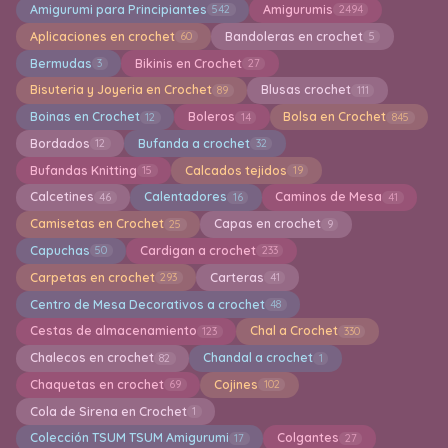
Amigurumi para Principiantes
Amigurumis
542
2494
Aplicaciones en crochet
Bandoleras en crochet
60
5
Bermudas
Bikinis en Crochet
3
27
Bisuteria y Joyeria en Crochet
Blusas crochet
89
111
Boinas en Crochet
Boleros
Bolsa en Crochet
12
14
845
Bordados
Bufanda a crochet
12
32
Bufandas Knitting
Calcados tejidos
15
19
Calcetines
Calentadores
Caminos de Mesa
46
16
41
Camisetas en Crochet
Capas en crochet
25
9
Capuchas
Cardigan a crochet
50
233
Carpetas en crochet
Carteras
293
41
Centro de Mesa Decorativos a crochet
48
Cestas de almacenamiento
Chal a Crochet
123
330
Chalecos en crochet
Chandal a crochet
82
1
Chaquetas en crochet
Cojines
69
102
Cola de Sirena en Crochet
1
Colección TSUM TSUM Amigurumi
Colgantes
17
27