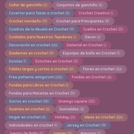
Collar de ganchillo
Conjuntos de ganchillo
17
15
Covertor para Tazas a crochet
Crochet Creativo
33
1
Crochet navideño
Crochet para Principantes
113
41
Cuadros de la Abuela en Crochet
Cuellos en Crochet
49
20
Cuidados para Nuestros Tejedores
Decor
1
4
Decoración en crochet
Delantal en Crochet
344
1
Diademas en crochet
Esponjas de baño en Crochet
49
5
Estolas
Estuches en Crochet
3
32
Faldas largas y cortas a crochet
Flores en crochet
47
156
Free patterns amigurumi
Fundas en Crochet
2195
64
Fundas para Libros en Crochet
3
Fundas para Macetas en Crochet
26
Gorros en crochet
Grannys square
282
222
Guantes en crochet
Guirnaldas
32
12
Hogar en crochet
Holiday
Ideas en crochet
41
211
204
Indiviaduales en crochet
Jersey en Crochet
6
118
Juegos de Baño
Jumper
Kimonos
12
10
5