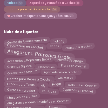
Videos
Zapatillas y Pantuflas a Cochet
20
41
zapatos para bebés a crochet
36
Crochet Inteligente Consejos y Técnicas
21
Nube de etiquetas
Cestas de Almacenamiento
holiday
Decoración en Crochet
Chandal a crochet
Capas
Amigurumi Patrones Gratis
Accesorios y Ropa para Bebes
Mantas de Apego
Flores en crochet
Mascarillas
Grannys Square
Corazones a Crochet
Agarraderas en crochet
Mantas para Bebes a Crochet
Alfileteros
Fundas para Tazas
Hogar
diy
Delantal en Crochet
Bordados
Gorros en crochet
Capuchas en crochet
Chalecos en crochet
Amigurumis e Ideas Navideñas en Crochet