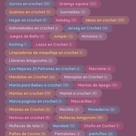
Gorros en crochet
Grannys square
282
222
Guantes en crochet
Guirnaldas
32
12
Hogar en crochet
Holiday
Ideas en crochet
41
211
203
Indiviaduales en crochet
Jersey en Crochet
6
118
Juegos de Baño
Jumper
Kimonos
12
10
5
Knitting
Lazos en Crochet
1
2
Limpiadoras de maquillaje en crochet
4
Llaveros Amigurumis
13
Los Mejores 25 Patrones en Crochet
Macrame
4
4
Mandalas en Crochet
Manoplas en Crochet
158
5
Manta para Bebes a crochet
Mantas de Apego
190
112
Mantas en crochet
Mantel a crochet
878
40
Marca paginas en crochet
Mascarillas
11
1
Mitones en Crochet
Mochila
Monederos
30
17
35
Motivos en crochet
Muñecas Amigurumi
85
145
Muñecas de tela
Navidad
Otoño en Cochet
2
112
1
Paños de Cocina
Pantalones
pantuflas
78
9
28