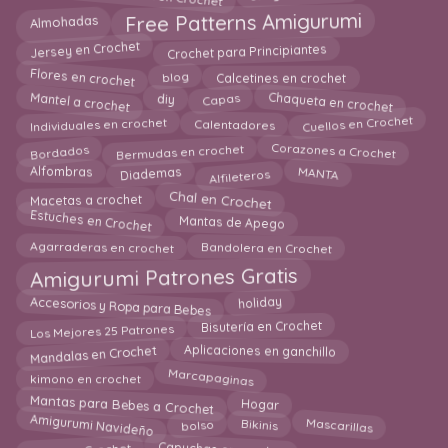
Almohadas
Free Patterns Amigurumi
Crochet para Principiantes
Jersey en Crochet
Flores en crochet
blog
Calcetines en crochet
Chaqueta en crochet
Mantel a crochet
diy
Capas
Cuellos en Crochet
Calentadores
Individuales en crochet
Corazones a Crochet
Bermudas en crochet
Bordados
Diademas
Alfileteros
Alfombras
MANTA
Chal en Crochet
Macetas a crochet
Estuches en Crochet
Mantas de Apego
Agarraderas en crochet
Bandolera en Crochet
Amigurumi Patrones Gratis
Accesorios y Ropa para Bebes
holiday
Los Mejores 25 Patrones
Bisutería en Crochet
Aplicaciones en ganchillo
Mandalas en Crochet
Marcapaginas
kimono en crochet
Mantas para Bebes a Crochet
Hogar
Amigurumi Navideño
bolso
Mascarillas
Bikinis