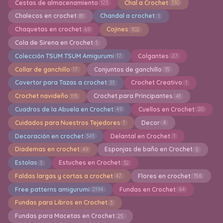
Cestas de almacenamiento
Chal a Crochet
123
330
Chalecos en crochet
Chandal a crochet
81
1
Chaquetas en crochet
Cojines
69
102
Cola de Sirena en Crochet
1
Colección TSUM TSUM Amigurumi
Colgantes
17
27
Collar de ganchillo
Conjuntos de ganchillo
17
15
Covertor para Tazas a crochet
Crochet Creativo
33
1
Crochet navideño
Crochet para Principantes
113
41
Cuadros de la Abuela en Crochet
Cuellos en Crochet
49
20
Cuidados para Nuestros Tejedores
Decor
1
4
Decoración en crochet
Delantal en Crochet
343
1
Diademas en crochet
Esponjas de baño en Crochet
49
5
Estolas
Estuches en Crochet
3
32
Faldas largas y cortas a crochet
Flores en crochet
47
156
Free patterns amigurumi
Fundas en Crochet
2194
64
Fundas para Libros en Crochet
3
Fundas para Macetas en Crochet
25