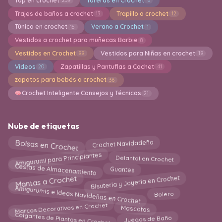
Top en crochet
Toreras en Crochet
239
6
Trajes de baños a crochet
Trapillo a crochet
13
12
Túnica en crochet
Verano a Crochet
15
1
Vestidos a crochet para muñecas Barbie
8
Vestidos en Crochet
Vestidos para Niñas en crochet
99
19
Videos
Zapatillas y Pantuflas a Cochet
20
41
zapatos para bebés a crochet
36
Crochet Inteligente Consejos y Técnicas
21
Nube de etiquetas
Bolsas en Crochet
Crochet Navidadeño
Amigurumi para Principiantes
Delantal en Crochet
Cestas de Almacenamiento
Guantes
Bisuteria y Joyeria en Crochet
Mantas a Crochet
Amigurumis e Ideas Navideñas en Crochet
Bolero
Marcos Decorativos en Crochet
Mascotas
Colgantes de Plantas en Crochet
Juegos de Baño