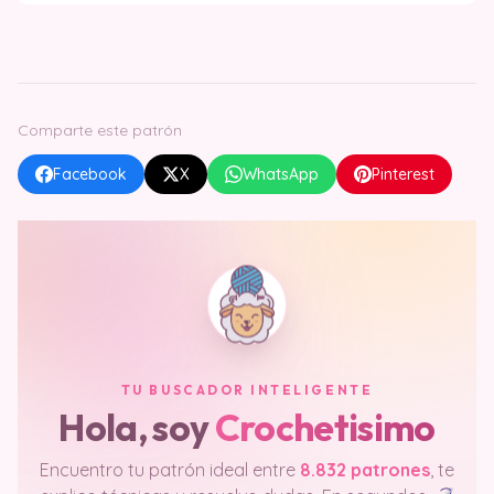
Comparte este patrón
Facebook
X
WhatsApp
Pinterest
TU BUSCADOR INTELIGENTE
Hola, soy
Crochetisimo
Encuentro tu patrón ideal entre
8.832 patrones
, te