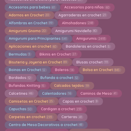
Accesorios para bebes
Accesorios para niñas
61
60
Adornos en Crochet
Agarraderas en crochet
20
21
Alfombras en Crochet
Almohadones
99
248
Amigurumi Gnomo
Amigurumi Navideño
20
80
Amigurumi para Principiantes
Amigurumis
541
2493
Aplicaciones en crochet
Bandoleras en crochet
60
5
Bermudas
Bikinis en Crochet
3
27
Bisuteria y Joyeria en Crochet
Blusas crochet
89
111
Boinas en Crochet
Boleros
Bolsa en Crochet
12
14
845
Bordados
Bufanda a crochet
12
32
Bufandas Knitting
Calcados tejidos
15
19
Calcetines
Calentadores
Caminos de Mesa
46
16
41
Camisetas en Crochet
Capas en crochet
25
9
Capuchas
Cardigan a crochet
50
233
Carpetas en crochet
Carteras
293
41
Centro de Mesa Decorativos a crochet
48