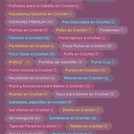
Pañuelos para el Cabello en Crochet
8
Pasadores/Ganchos en Crochet
1
PATRONES PREMIUM
Pies Descalzos en Crochet
449
2
Plantas en Crochet
Polos en Crochet
Pompones
5
1
1
Ponchos a crochet
Porta lapices a crochet
135
2
Portafotos en Crochet
Posa Platos en crochet
2
105
Posa Tazas a Crochet
Puffs en Crochet
132
5
PUNCH
Puntillas de Ganchillo
Punto Cruz
1
16
1
Punto Intarsia a Crochet
Puntos en Crochet
3
125
Reciclando en Crochet
Riñoneras en Crochet
16
12
Ropa y Accesorios para Bebes a Crochet
110
Ruanas en Crochet
Saco para Dormir en Crochet
2
10
Sandalias, zapatillas en crochet
31
Servilletas en Crochet
Shorts en Crochet
6
1
Sin categoría
Sombreros en Crochet
384
62
Tapiz de Pared en Crochet
Toallas en crochet
7
6