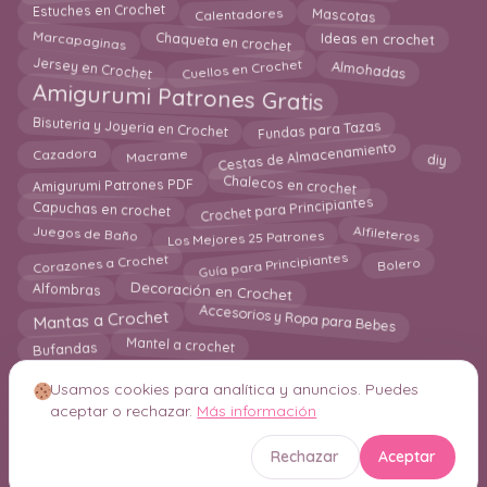
Estuches en Crochet
Mascotas
Calentadores
Chaqueta en crochet
Marcapaginas
Ideas en crochet
Cuellos en Crochet
Jersey en Crochet
Almohadas
Amigurumi Patrones Gratis
Bisuteria y Joyeria en Crochet
Fundas para Tazas
Cestas de Almacenamiento
diy
Cazadora
Macrame
Chalecos en crochet
Amigurumi Patrones PDF
Crochet para Principiantes
Capuchas en crochet
Alfileteros
Los Mejores 25 Patrones
Juegos de Baño
Guía para Principiantes
Bolero
Corazones a Crochet
Alfombras
Decoración en Crochet
Accesorios y Ropa para Bebes
Mantas a Crochet
Bufandas
Mantel a crochet
Usamos cookies para analítica y anuncios. Puedes
aceptar o rechazar.
Más información
© 2026 Crochetisimo. Todos los derechos reservados.
Rechazar
Aceptar