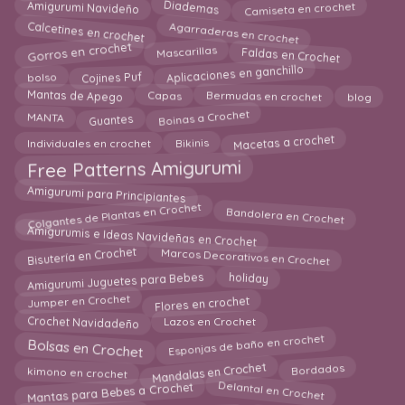
Camiseta en crochet
Diademas
Amigurumi Navideño
Agarraderas en crochet
Calcetines en crochet
Gorros en crochet
Mascarillas
Faldas en Crochet
Aplicaciones en ganchillo
Cojines Puf
bolso
Mantas de Apego
blog
Capas
Bermudas en crochet
Boinas a Crochet
MANTA
Guantes
Macetas a crochet
Bikinis
Individuales en crochet
Free Patterns Amigurumi
Amigurumi para Principiantes
Colgantes de Plantas en Crochet
Bandolera en Crochet
Amigurumis e Ideas Navideñas en Crochet
Marcos Decorativos en Crochet
Bisutería en Crochet
Amigurumi Juguetes para Bebes
holiday
Jumper en Crochet
Flores en crochet
Crochet Navidadeño
Lazos en Crochet
Esponjas de baño en crochet
Bolsas en Crochet
Mandalas en Crochet
kimono en crochet
Bordados
Mantas para Bebes a Crochet
Delantal en Crochet