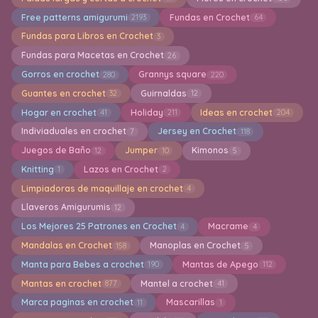
Free patterns amigurumi
Fundas en Crochet
2193
64
Fundas para Libros en Crochet
3
Fundas para Macetas en Crochet
26
Gorros en crochet
Grannys square
280
220
Guantes en crochet
Guirnaldas
32
12
Hogar en crochet
Holiday
Ideas en crochet
41
211
204
Indiviaduales en crochet
Jersey en Crochet
7
118
Juegos de Baño
Jumper
Kimonos
12
10
5
Knitting
Lazos en Crochet
1
2
Limpiadoras de maquillaje en crochet
4
Llaveros Amigurumis
12
Los Mejores 25 Patrones en Crochet
Macrame
4
4
Mandalas en Crochet
Manoplas en Crochet
158
5
Manta para Bebes a crochet
Mantas de Apego
190
112
Mantas en crochet
Mantel a crochet
877
41
Marca paginas en crochet
Mascarillas
11
1