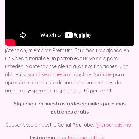
¡Atención, miembros Premium! Estamos trabajando en
un vídeo tutorial de un patrón exclusivo solo para
ustedes. Manténganse alerta a las notificaciones y no
olviden
suscribirse a nuestro canal de YouTube
para
aprender a crear este diseño sin interrupciones de
anuncios. ¡Esperen lo mejor que está por venir!
Síguenos en nuestras redes sociales para más
patrones gratis
Subscríbete a nuestro Canal
YouTube:
@Crochetisimo
Instagram:
crochetisimo_oficial
.