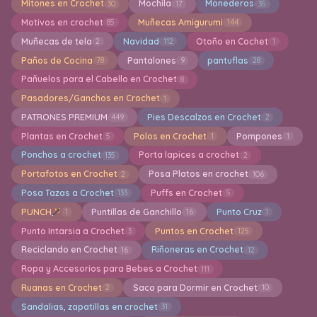
Mitones en Crochet
Mochila
Monederos
30
17
35
Motivos en crochet
Muñecas Amigurumi
85
144
Muñecas de tela
Navidad
Otoño en Cochet
2
112
1
Paños de Cocina
Pantalones
pantuflas
78
9
28
Pañuelos para el Cabello en Crochet
8
Pasadores/Ganchos en Crochet
1
PATRONES PREMIUM
Pies Descalzos en Crochet
449
2
Plantas en Crochet
Polos en Crochet
Pompones
5
1
1
Ponchos a crochet
Porta lapices a crochet
135
2
Portafotos en Crochet
Posa Platos en crochet
2
106
Posa Tazas a Crochet
Puffs en Crochet
133
5
PUNCH
Puntillas de Ganchillo
Punto Cruz
1
16
1
Punto Intarsia a Crochet
Puntos en Crochet
3
125
Reciclando en Crochet
Riñoneras en Crochet
16
12
Ropa y Accesorios para Bebes a Crochet
111
Ruanas en Crochet
Saco para Dormir en Crochet
2
10
Sandalias, zapatillas en crochet
31