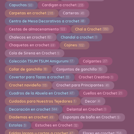
Capuchas
Cardigan a crochet
50
233
Carpetas en crochet
Carteras
293
41
Centro de Mesa Decorativos a crochet
48
Cestas de almacenamiento
Chal a Crochet
122
330
Chalecos en crochet
Chandal a crochet
82
1
Chaquetas en crochet
Cojines
69
102
Cola de Sirena en Crochet
1
Colección TSUM TSUM Amigurumi
Colgantes
17
27
Collar de ganchillo
Conjuntos de ganchillo
18
15
Covertor para Tazas a crochet
Crochet Creativo
33
1
Crochet navideño
Crochet para Principantes
113
41
Cuadros de la Abuela en Crochet
Cuellos en Crochet
47
21
Cuidados para Nuestros Tejedores
Decor
1
4
Decoración en crochet
Delantal en Crochet
344
1
Diademas en crochet
Esponjas de baño en Crochet
49
5
Estolas
Estuches en Crochet
3
32
Faldas largas y cortas a crochet
Flores en crochet
47
156