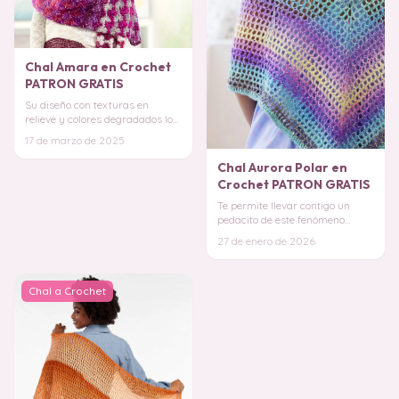
Chal Amara en Crochet
PATRON GRATIS
Su diseño con texturas en
relieve y colores degradados lo
convierte en un accesorio
17 de marzo de 2025
llamativo y vers
Chal Aurora Polar en
Crochet PATRON GRATIS
Te permite llevar contigo un
pedacito de este fenómeno
celestial, reflejando sus tonos
27 de enero de 2026
cambiantes y
Chal a Crochet