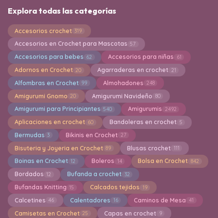
Explora todas las categorías
Accesorios crochet
319
Accesorios en Crochet para Mascotas
57
Accesorios para bebes
Accesorios para niñas
62
61
Adornos en Crochet
Agarraderas en crochet
20
21
Alfombras en Crochet
Almohadones
99
248
Amigurumi Gnomo
Amigurumi Navideño
20
80
Amigurumi para Principiantes
Amigurumis
540
2492
Aplicaciones en crochet
Bandoleras en crochet
60
5
Bermudas
Bikinis en Crochet
3
27
Bisuteria y Joyeria en Crochet
Blusas crochet
89
111
Boinas en Crochet
Boleros
Bolsa en Crochet
12
14
842
Bordados
Bufanda a crochet
12
32
Bufandas Knitting
Calcados tejidos
15
19
Calcetines
Calentadores
Caminos de Mesa
46
16
41
Camisetas en Crochet
Capas en crochet
25
9