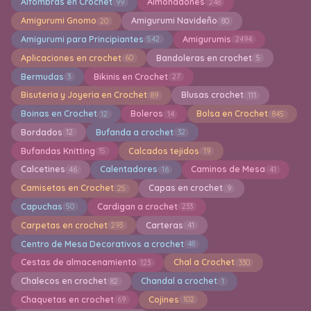
Alfombras en Crochet
Almohadones
99
248
Amigurumi Gnomo
Amigurumi Navideño
20
80
Amigurumi para Principiantes
Amigurumis
542
2494
Aplicaciones en crochet
Bandoleras en crochet
60
5
Bermudas
Bikinis en Crochet
3
27
Bisuteria y Joyeria en Crochet
Blusas crochet
89
111
Boinas en Crochet
Boleros
Bolsa en Crochet
12
14
845
Bordados
Bufanda a crochet
12
32
Bufandas Knitting
Calcados tejidos
15
19
Calcetines
Calentadores
Caminos de Mesa
46
16
41
Camisetas en Crochet
Capas en crochet
25
9
Capuchas
Cardigan a crochet
50
233
Carpetas en crochet
Carteras
293
41
Centro de Mesa Decorativos a crochet
48
Cestas de almacenamiento
Chal a Crochet
123
330
Chalecos en crochet
Chandal a crochet
82
1
Chaquetas en crochet
Cojines
69
102