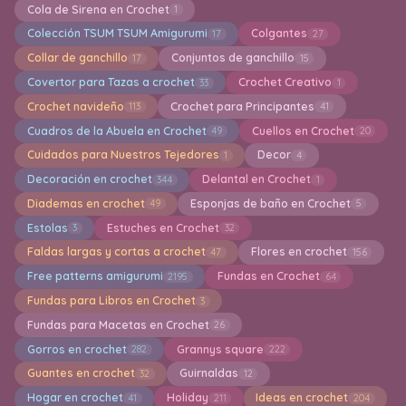
Cola de Sirena en Crochet
1
Colección TSUM TSUM Amigurumi
Colgantes
17
27
Collar de ganchillo
Conjuntos de ganchillo
17
15
Covertor para Tazas a crochet
Crochet Creativo
33
1
Crochet navideño
Crochet para Principantes
113
41
Cuadros de la Abuela en Crochet
Cuellos en Crochet
49
20
Cuidados para Nuestros Tejedores
Decor
1
4
Decoración en crochet
Delantal en Crochet
344
1
Diademas en crochet
Esponjas de baño en Crochet
49
5
Estolas
Estuches en Crochet
3
32
Faldas largas y cortas a crochet
Flores en crochet
47
156
Free patterns amigurumi
Fundas en Crochet
2195
64
Fundas para Libros en Crochet
3
Fundas para Macetas en Crochet
26
Gorros en crochet
Grannys square
282
222
Guantes en crochet
Guirnaldas
32
12
Hogar en crochet
Holiday
Ideas en crochet
41
211
204