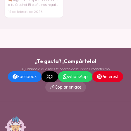
a tu Crochet El otoño nos regala
colores cálidos y una atmósfera
15 de febrero de 2026
má
¿Te gusta? ¡Compártelo!
Ayúdanos a que más tejedoras descubran Crochetísimo
Facebook
X
WhatsApp
Pinterest
Copiar enlace