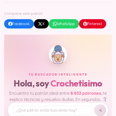
Comparte este patrón
Facebook
X
WhatsApp
Pinterest
TU BUSCADOR INTELIGENTE
Hola, soy
Crochetisimo
Encuentro tu patrón ideal entre
8.832 patrones
, te
explico técnicas y resuelvo dudas. En segundos.
Tu pregunta