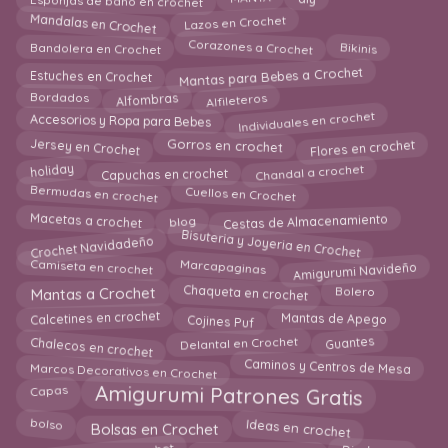
Mandalas en Crochet
Lazos en Crochet
Corazones a Crochet
Bandolera en Crochet
Bikinis
Mantas para Bebes a Crochet
Estuches en Crochet
Alfileteros
Alfombras
Bordados
Individuales en crochet
Accesorios y Ropa para Bebes
Gorros en crochet
Jersey en Crochet
Flores en crochet
Chandal a crochet
holiday
Capuchas en crochet
Bermudas en crochet
Cuellos en Crochet
Cestas de Almacenamiento
Macetas a crochet
blog
Bisuteria y Joyeria en Crochet
Crochet Navidadeño
Amigurumi Navideño
Marcapaginas
Camiseta en crochet
Mantas a Crochet
Chaqueta en crochet
Bolero
Calcetines en crochet
Cojines Puf
Mantas de Apego
Chalecos en crochet
Guantes
Delantal en Crochet
Marcos Decorativos en Crochet
Caminos y Centros de Mesa
Capas
Amigurumi Patrones Gratis
bolso
Ideas en crochet
Bolsas en Crochet