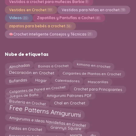
Vestidos a crochet para muñecas Barbie
8
Vestidos en Crochet
Vestidos para Niñas en crochet
99
19
Videos
Zapatillas y Pantuflas a Cochet
20
41
zapatos para bebés a crochet
36
Crochet Inteligente Consejos y Técnicas
21
Nube de etiquetas
kimono en crochet
Almohadas
Boinas a Crochet
Decoración en Crochet
Colgantes de Plantas en Crochet
Bufandas
Mascarillas
Hogar
Calentadores
Colgantes de Pared en Crochet
Crochet para Principiantes
Juegos de Baño
Amigurumi Patrones PDF
Bisutería en Crochet
Chal en Crochet
Free Patterns Amigurumi
Amigurumis e Ideas Navideñas en Crochet
Faldas en Crochet
Grannys Square
Esponjas de baño en crochet
diy
MANTA