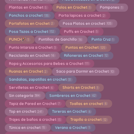
Plantas en Crochet
Polos en Crochet
Pompones
5
1
1
Ponchos a crochet
Porta lapices a crochet
135
2
Portafotos en Crochet
Posa Platos en crochet
2
105
Posa Tazas a Crochet
Puffs en Crochet
132
5
PUNCH
Puntillas de Ganchillo
Punto Cruz
1
16
1
Punto Intarsia a Crochet
Puntos en Crochet
3
125
Reciclando en Crochet
Riñoneras en Crochet
16
12
Ropa y Accesorios para Bebes a Crochet
111
Ruanas en Crochet
Saco para Dormir en Crochet
2
10
Sandalias, zapatillas en crochet
31
Servilletas en Crochet
Shorts en Crochet
6
1
Sin categoría
Sombreros en Crochet
384
62
Tapiz de Pared en Crochet
Toallas en crochet
7
6
Top en crochet
Toreras en Crochet
241
6
Trajes de baños a crochet
Trapillo a crochet
13
12
Túnica en crochet
Verano a Crochet
15
1