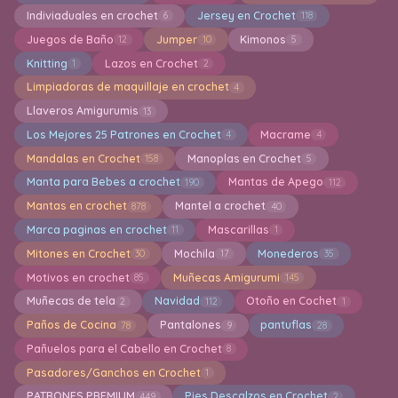
Indiviaduales en crochet
Jersey en Crochet
6
118
Juegos de Baño
Jumper
Kimonos
12
10
5
Knitting
Lazos en Crochet
1
2
Limpiadoras de maquillaje en crochet
4
Llaveros Amigurumis
13
Los Mejores 25 Patrones en Crochet
Macrame
4
4
Mandalas en Crochet
Manoplas en Crochet
158
5
Manta para Bebes a crochet
Mantas de Apego
190
112
Mantas en crochet
Mantel a crochet
878
40
Marca paginas en crochet
Mascarillas
11
1
Mitones en Crochet
Mochila
Monederos
30
17
35
Motivos en crochet
Muñecas Amigurumi
85
145
Muñecas de tela
Navidad
Otoño en Cochet
2
112
1
Paños de Cocina
Pantalones
pantuflas
78
9
28
Pañuelos para el Cabello en Crochet
8
Pasadores/Ganchos en Crochet
1
PATRONES PREMIUM
Pies Descalzos en Crochet
449
2