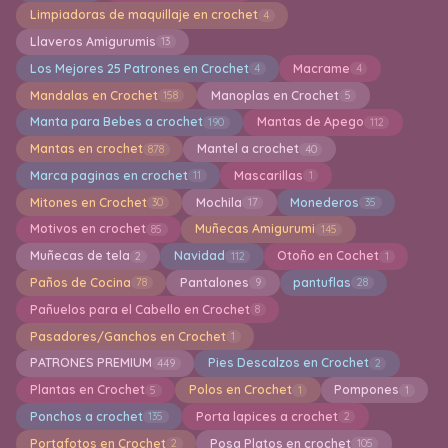
Limpiadoras de maquillaje en crochet
4
Llaveros Amigurumis
13
Los Mejores 25 Patrones en Crochet
Macrame
4
4
Mandalas en Crochet
Manoplas en Crochet
158
5
Manta para Bebes a crochet
Mantas de Apego
190
112
Mantas en crochet
Mantel a crochet
878
40
Marca paginas en crochet
Mascarillas
11
1
Mitones en Crochet
Mochila
Monederos
30
17
35
Motivos en crochet
Muñecas Amigurumi
85
145
Muñecas de tela
Navidad
Otoño en Cochet
2
112
1
Paños de Cocina
Pantalones
pantuflas
78
9
28
Pañuelos para el Cabello en Crochet
8
Pasadores/Ganchos en Crochet
1
PATRONES PREMIUM
Pies Descalzos en Crochet
449
2
Plantas en Crochet
Polos en Crochet
Pompones
5
1
1
Ponchos a crochet
Porta lapices a crochet
135
2
Portafotos en Crochet
Posa Platos en crochet
2
105