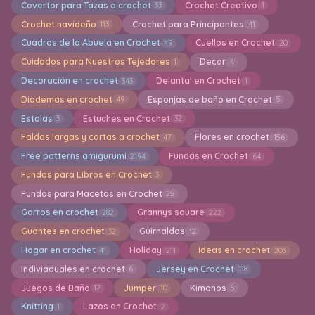
Covertor para Tazas a crochet
Crochet Creativo
33
1
Crochet navideño
Crochet para Principantes
113
41
Cuadros de la Abuela en Crochet
Cuellos en Crochet
49
20
Cuidados para Nuestros Tejedores
Decor
1
4
Decoración en crochet
Delantal en Crochet
343
1
Diademas en crochet
Esponjas de baño en Crochet
49
5
Estolas
Estuches en Crochet
3
32
Faldas largas y cortas a crochet
Flores en crochet
47
156
Free patterns amigurumi
Fundas en Crochet
2194
64
Fundas para Libros en Crochet
3
Fundas para Macetas en Crochet
25
Gorros en crochet
Grannys square
282
222
Guantes en crochet
Guirnaldas
32
12
Hogar en crochet
Holiday
Ideas en crochet
41
211
203
Indiviaduales en crochet
Jersey en Crochet
6
118
Juegos de Baño
Jumper
Kimonos
12
10
5
Knitting
Lazos en Crochet
1
2