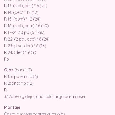
R 13: (3 pb, dec) * 6 (24)
R 14: (dec) * 12 (12)
R 15: (aum) * 12 (24)
R 16: (3 pb, aum) * 6 (30)
R 17-21: 30 pb (5 filas)
R 22: (2 pb , dec) * 6 (24)
R 23: (1 sc, dec) * 6 (18)
R 24: (dec) * 9 (9)
Fo
Ojos
(hacer 2)
R 1: 6 pb en mc (6)
R 2: (inc) * 6 (12)
R
3:12pbFo y dejar una cola larga para coser
Montaje
Coser cuentas negras a los ojos.