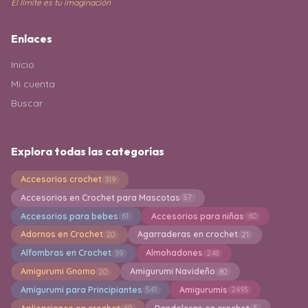
El límite es tu imaginación
Enlaces
Inicio
Mi cuenta
Buscar
Explora todas las categorías
Accesorios crochet
319
Accesorios en Crochet para Mascotas
57
Accesorios para bebes
Accesorios para niñas
61
60
Adornos en Crochet
Agarraderas en crochet
20
21
Alfombras en Crochet
Almohadones
99
248
Amigurumi Gnomo
Amigurumi Navideño
20
80
Amigurumi para Principiantes
Amigurumis
541
2493