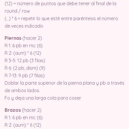
(12) = número de puntos que debe tener al final de la
round / row
(…) * 6 = repetir lo que esté entre paréntesis el número
de veces indicado
Piernas
(hacer 2)
R 1: 6 pb en mc (6)
R 2: (aum) * 6 (12)
R 3-5: 12 pb (3 filas)
R 6: (2 pb, dism) (9)
R 7-13: 9 pb (7 filas)
Doblar la parte superior de la pierna plana y pb a través
de ambos lados.
Fo y deja una larga cola para coser
Brazos
(hacer 2)
R 1: 6 pb en mc (6)
R 2: (aum) * 6 (12)