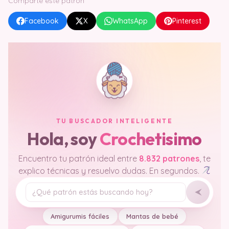
Comparte este patrón
Facebook
X
WhatsApp
Pinterest
TU BUSCADOR INTELIGENTE
Hola, soy
Crochetisimo
Encuentro tu patrón ideal entre
8.832 patrones
, te
explico técnicas y resuelvo dudas. En segundos.
Tu pregunta
Amigurumis fáciles
Mantas de bebé