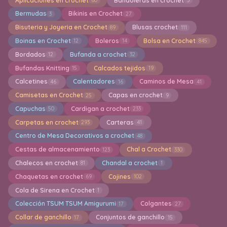
Aplicaciones en crochet
Bandoleras en crochet
60
5
Bermudas
Bikinis en Crochet
3
27
Bisuteria y Joyeria en Crochet
Blusas crochet
89
111
Boinas en Crochet
Boleros
Bolsa en Crochet
12
14
845
Bordados
Bufanda a crochet
12
32
Bufandas Knitting
Calcados tejidos
15
19
Calcetines
Calentadores
Caminos de Mesa
46
16
41
Camisetas en Crochet
Capas en crochet
25
9
Capuchas
Cardigan a crochet
50
233
Carpetas en crochet
Carteras
293
41
Centro de Mesa Decorativos a crochet
48
Cestas de almacenamiento
Chal a Crochet
123
330
Chalecos en crochet
Chandal a crochet
81
1
Chaquetas en crochet
Cojines
69
102
Cola de Sirena en Crochet
1
Colección TSUM TSUM Amigurumi
Colgantes
17
27
Collar de ganchillo
Conjuntos de ganchillo
17
15