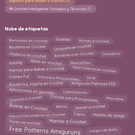
zapatos para bebés a crochet
36
Crochet Inteligente Consejos y Técnicas
21
Nube de etiquetas
Boinas a Crochet
Bermudas en crochet
Guantes
Chaqueta en crochet
Bisutería en Crochet
Chalecos en crochet
Bandolera en Crochet
Cazadora
Ideas en crochet
holiday
Mascarillas
Agarraderas en crochet
Mantas para Bebes a Crochet
Guía para Principiantes
Cojines Puf
blog
Bisuteria y Joyeria en Crochet
Amigurumi Patrones PDF
Aplicaciones en ganchillo
Calentadores
Crochet para Principiantes
Chandal a crochet
Macrame
Bolsas en Crochet
Mantel a crochet
Bikinis
Marcos Decorativos en Crochet
Mantas de Apego
Capas
Flores en crochet
Mantas a Crochet
Free Patterns Amigurumi
Juegos de Baño