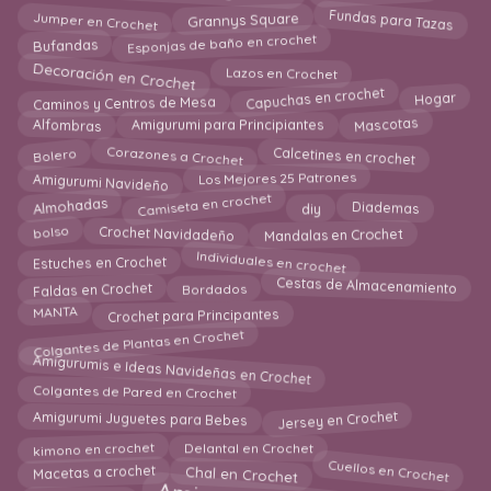
Jumper en Crochet
Fundas para Tazas
Grannys Square
Esponjas de baño en crochet
Bufandas
Decoración en Crochet
Lazos en Crochet
Caminos y Centros de Mesa
Capuchas en crochet
Hogar
Amigurumi para Principiantes
Mascotas
Alfombras
Corazones a Crochet
Calcetines en crochet
Bolero
Amigurumi Navideño
Los Mejores 25 Patrones
Camiseta en crochet
Diademas
Almohadas
diy
Mandalas en Crochet
Crochet Navidadeño
bolso
Individuales en crochet
Estuches en Crochet
Faldas en Crochet
Cestas de Almacenamiento
Bordados
Crochet para Principantes
MANTA
Colgantes de Plantas en Crochet
Amigurumis e Ideas Navideñas en Crochet
Colgantes de Pared en Crochet
Jersey en Crochet
Amigurumi Juguetes para Bebes
kimono en crochet
Delantal en Crochet
Cuellos en Crochet
Macetas a crochet
Chal en Crochet