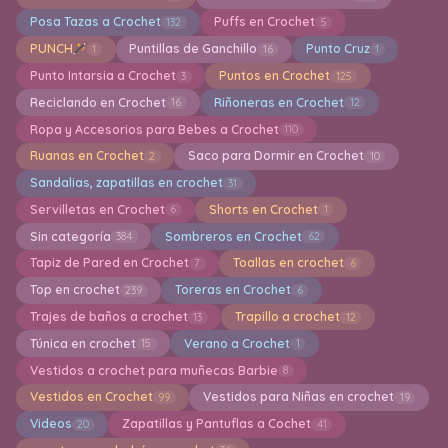
Posa Tazas a Crochet
Puffs en Crochet
132
5
PUNCH
Puntillas de Ganchillo
Punto Cruz
1
16
1
Punto Intarsia a Crochet
Puntos en Crochet
3
125
Reciclando en Crochet
Riñoneras en Crochet
16
12
Ropa y Accesorios para Bebes a Crochet
110
Ruanas en Crochet
Saco para Dormir en Crochet
2
10
Sandalias, zapatillas en crochet
31
Servilletas en Crochet
Shorts en Crochet
6
1
Sin categoría
Sombreros en Crochet
384
62
Tapiz de Pared en Crochet
Toallas en crochet
7
6
Top en crochet
Toreras en Crochet
239
6
Trajes de baños a crochet
Trapillo a crochet
13
12
Túnica en crochet
Verano a Crochet
15
1
Vestidos a crochet para muñecas Barbie
8
Vestidos en Crochet
Vestidos para Niñas en crochet
99
19
Videos
Zapatillas y Pantuflas a Cochet
20
41