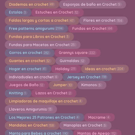
Diademas en crochet
Esponjas de baño en Crochet
49
5
Estolas
Estuches en Crochet
3
32
Faldas largas y cortas a crochet
Flores en crochet
47
156
Free patterns amigurumi
Fundas en Crochet
2194
64
Fundas para Libros en Crochet
3
Fundas para Macetas en Crochet
25
Gorros en crochet
Grannys square
282
222
Guantes en crochet
Guirnaldas
32
12
Hogar en crochet
Holiday
Ideas en crochet
41
211
204
Indiviaduales en crochet
Jersey en Crochet
6
118
Juegos de Baño
Jumper
Kimonos
12
10
5
Knitting
Lazos en Crochet
1
2
Limpiadoras de maquillaje en crochet
4
Llaveros Amigurumis
13
Los Mejores 25 Patrones en Crochet
Macrame
4
4
Mandalas en Crochet
Manoplas en Crochet
158
5
Manta para Bebes a crochet
Mantas de Apego
190
112