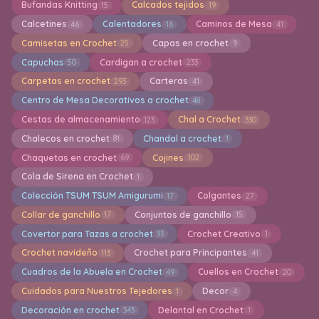
Bufandas Knitting
Calcados tejidos
15
19
Calcetines
Calentadores
Caminos de Mesa
46
16
41
Camisetas en Crochet
Capas en crochet
25
9
Capuchas
Cardigan a crochet
50
233
Carpetas en crochet
Carteras
293
41
Centro de Mesa Decorativos a crochet
48
Cestas de almacenamiento
Chal a Crochet
123
330
Chalecos en crochet
Chandal a crochet
81
1
Chaquetas en crochet
Cojines
69
102
Cola de Sirena en Crochet
1
Colección TSUM TSUM Amigurumi
Colgantes
17
27
Collar de ganchillo
Conjuntos de ganchillo
17
15
Covertor para Tazas a crochet
Crochet Creativo
33
1
Crochet navideño
Crochet para Principantes
113
41
Cuadros de la Abuela en Crochet
Cuellos en Crochet
49
20
Cuidados para Nuestros Tejedores
Decor
1
4
Decoración en crochet
Delantal en Crochet
343
1