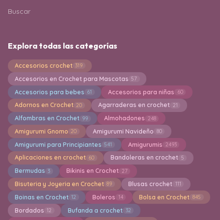
Buscar
Explora todas las categorías
Accesorios crochet
319
Accesorios en Crochet para Mascotas
57
Accesorios para bebes
Accesorios para niñas
61
60
Adornos en Crochet
Agarraderas en crochet
20
21
Alfombras en Crochet
Almohadones
99
248
Amigurumi Gnomo
Amigurumi Navideño
20
80
Amigurumi para Principiantes
Amigurumis
541
2493
Aplicaciones en crochet
Bandoleras en crochet
60
5
Bermudas
Bikinis en Crochet
3
27
Bisuteria y Joyeria en Crochet
Blusas crochet
89
111
Boinas en Crochet
Boleros
Bolsa en Crochet
12
14
845
Bordados
Bufanda a crochet
12
32