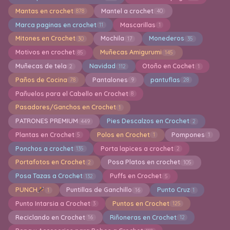
Mantas en crochet
Mantel a crochet
878
40
Marca paginas en crochet
Mascarillas
11
1
Mitones en Crochet
Mochila
Monederos
30
17
35
Motivos en crochet
Muñecas Amigurumi
85
145
Muñecas de tela
Navidad
Otoño en Cochet
2
112
1
Paños de Cocina
Pantalones
pantuflas
78
9
28
Pañuelos para el Cabello en Crochet
8
Pasadores/Ganchos en Crochet
1
PATRONES PREMIUM
Pies Descalzos en Crochet
449
2
Plantas en Crochet
Polos en Crochet
Pompones
5
1
1
Ponchos a crochet
Porta lapices a crochet
135
2
Portafotos en Crochet
Posa Platos en crochet
2
105
Posa Tazas a Crochet
Puffs en Crochet
132
5
PUNCH
Puntillas de Ganchillo
Punto Cruz
1
16
1
Punto Intarsia a Crochet
Puntos en Crochet
3
125
Reciclando en Crochet
Riñoneras en Crochet
16
12