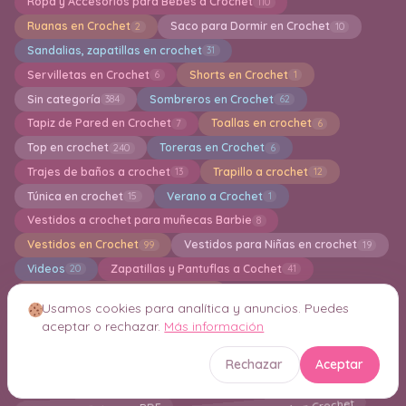
Ropa y Accesorios para Bebes a Crochet
110
Ruanas en Crochet
Saco para Dormir en Crochet
2
10
Sandalias, zapatillas en crochet
31
Servilletas en Crochet
Shorts en Crochet
6
1
Sin categoría
Sombreros en Crochet
384
62
Tapiz de Pared en Crochet
Toallas en crochet
7
6
Top en crochet
Toreras en Crochet
240
6
Trajes de baños a crochet
Trapillo a crochet
13
12
Túnica en crochet
Verano a Crochet
15
1
Vestidos a crochet para muñecas Barbie
8
Vestidos en Crochet
Vestidos para Niñas en crochet
99
19
Videos
Zapatillas y Pantuflas a Cochet
20
41
zapatos para bebés a crochet
36
Usamos cookies para analítica y anuncios. Puedes
Crochet Inteligente Consejos y Técnicas
21
aceptar o rechazar.
Más información
Rechazar
Aceptar
Nube de etiquetas