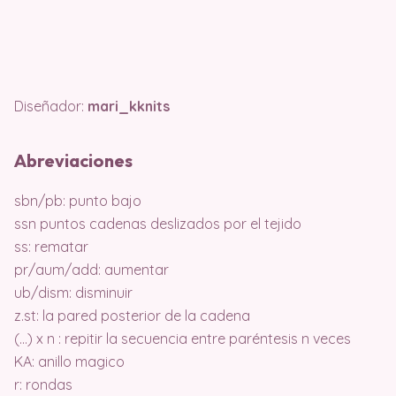
Diseñador:
mari_kknits
Abreviaciones
sbn/pb: punto bajo
ssn puntos cadenas deslizados por el tejido
ss: rematar
pr/aum/add: aumentar
ub/dism: disminuir
z.st: la pared posterior de la cadena
(…) x n : repitir la secuencia entre paréntesis n veces
KA: anillo magico
r: rondas