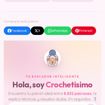
Comparte este patrón
Facebook
X
WhatsApp
Pinterest
TU BUSCADOR INTELIGENTE
Hola, soy
Crochetisimo
Encuentro tu patrón ideal entre
8.832 patrones
, te
explico técnicas y resuelvo dudas. En segundos.