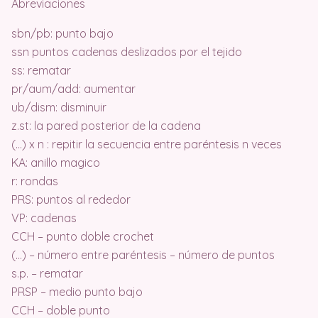
Abreviaciones
sbn/pb: punto bajo
ssn puntos cadenas deslizados por el tejido
ss: rematar
pr/aum/add: aumentar
ub/dism: disminuir
z.st: la pared posterior de la cadena
(…) x n : repitir la secuencia entre paréntesis n veces
KA: anillo magico
r: rondas
PRS: puntos al rededor
VP: cadenas
CCH – punto doble crochet
(…) – número entre paréntesis – número de puntos
s.p. – rematar
PRSP – medio punto bajo
CCH – doble punto