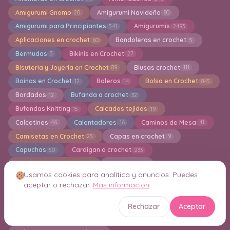
Amigurumi Gnomo
Amigurumi Navideño
20
80
Amigurumi para Principiantes
Amigurumis
541
2493
Aplicaciones en crochet
Bandoleras en crochet
60
5
Bermudas
Bikinis en Crochet
3
27
Bisuteria y Joyeria en Crochet
Blusas crochet
89
111
Boinas en Crochet
Boleros
Bolsa en Crochet
12
14
845
Bordados
Bufanda a crochet
12
32
Bufandas Knitting
Calcados tejidos
15
19
Calcetines
Calentadores
Caminos de Mesa
46
16
41
Camisetas en Crochet
Capas en crochet
25
9
Capuchas
Cardigan a crochet
50
233
Carpetas en crochet
Carteras
293
41
Usamos cookies para analítica y anuncios. Puedes
Centro de Mesa Decorativos a crochet
48
aceptar o rechazar.
Más información
Cestas de almacenamiento
Chal a Crochet
123
330
Chalecos en crochet
Chandal a crochet
81
1
Rechazar
Aceptar
Chaquetas en crochet
Cojines
69
102