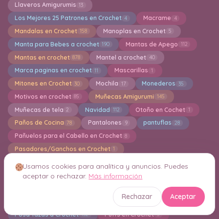
Llaveros Amigurumis
13
Los Mejores 25 Patrones en Crochet
Macrame
4
4
Mandalas en Crochet
Manoplas en Crochet
158
5
Manta para Bebes a crochet
Mantas de Apego
190
112
Mantas en crochet
Mantel a crochet
878
40
Marca paginas en crochet
Mascarillas
11
1
Mitones en Crochet
Mochila
Monederos
30
17
35
Motivos en crochet
Muñecas Amigurumi
85
145
Muñecas de tela
Navidad
Otoño en Cochet
2
112
1
Paños de Cocina
Pantalones
pantuflas
78
9
28
Pañuelos para el Cabello en Crochet
8
Pasadores/Ganchos en Crochet
1
PATRONES PREMIUM
Pies Descalzos en Crochet
449
2
Usamos cookies para analítica y anuncios. Puedes
Plantas en Crochet
Polos en Crochet
Pompones
5
1
1
aceptar o rechazar.
Más información
Ponchos a crochet
Porta lapices a crochet
135
2
Rechazar
Aceptar
Portafotos en Crochet
Posa Platos en crochet
2
105
Posa Tazas a Crochet
Puffs en Crochet
132
5