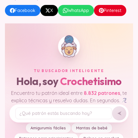
Facebook
X
WhatsApp
Pinterest
TU BUSCADOR INTELIGENTE
Hola, soy
Crochetisimo
Encuentro tu patrón ideal entre
8.832 patrones
, te
explico técnicas y resuelvo dudas. En segundos.
Tu pregunta
Amigurumis fáciles
Mantas de bebé