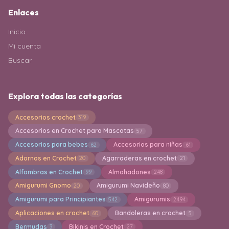
Enlaces
Inicio
Mi cuenta
Buscar
Explora todas las categorías
Accesorios crochet
319
Accesorios en Crochet para Mascotas
57
Accesorios para bebes
Accesorios para niñas
62
61
Adornos en Crochet
Agarraderas en crochet
20
21
Alfombras en Crochet
Almohadones
99
248
Amigurumi Gnomo
Amigurumi Navideño
20
80
Amigurumi para Principiantes
Amigurumis
542
2494
Aplicaciones en crochet
Bandoleras en crochet
60
5
Bermudas
Bikinis en Crochet
3
27