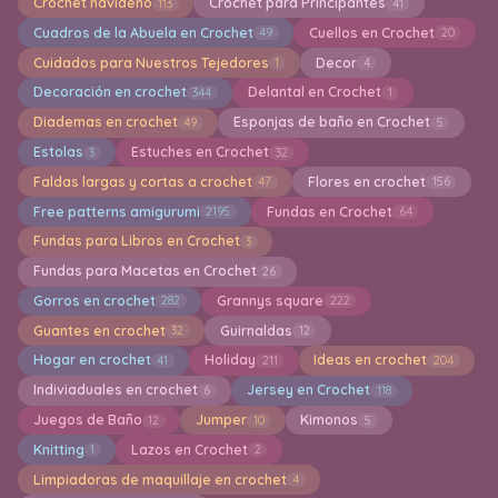
Crochet navideño
Crochet para Principantes
113
41
Cuadros de la Abuela en Crochet
Cuellos en Crochet
49
20
Cuidados para Nuestros Tejedores
Decor
1
4
Decoración en crochet
Delantal en Crochet
344
1
Diademas en crochet
Esponjas de baño en Crochet
49
5
Estolas
Estuches en Crochet
3
32
Faldas largas y cortas a crochet
Flores en crochet
47
156
Free patterns amigurumi
Fundas en Crochet
2195
64
Fundas para Libros en Crochet
3
Fundas para Macetas en Crochet
26
Gorros en crochet
Grannys square
282
222
Guantes en crochet
Guirnaldas
32
12
Hogar en crochet
Holiday
Ideas en crochet
41
211
204
Indiviaduales en crochet
Jersey en Crochet
6
118
Juegos de Baño
Jumper
Kimonos
12
10
5
Knitting
Lazos en Crochet
1
2
Limpiadoras de maquillaje en crochet
4