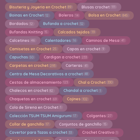
Bisuteria y Joyeria en Crochet
Blusas crochet
89
111
Boinas en Crochet
Boleros
Bolsa en Crochet
12
14
845
Bordados
Bufanda a crochet
12
32
Bufandas Knitting
Calcados tejidos
15
19
Calcetines
Calentadores
Caminos de Mesa
46
16
41
Camisetas en Crochet
Capas en crochet
25
9
Capuchas
Cardigan a crochet
50
233
Carpetas en crochet
Carteras
293
41
Centro de Mesa Decorativos a crochet
48
Cestas de almacenamiento
Chal a Crochet
123
330
Chalecos en crochet
Chandal a crochet
82
1
Chaquetas en crochet
Cojines
69
102
Cola de Sirena en Crochet
1
Colección TSUM TSUM Amigurumi
Colgantes
17
27
Collar de ganchillo
Conjuntos de ganchillo
17
15
Covertor para Tazas a crochet
Crochet Creativo
33
1